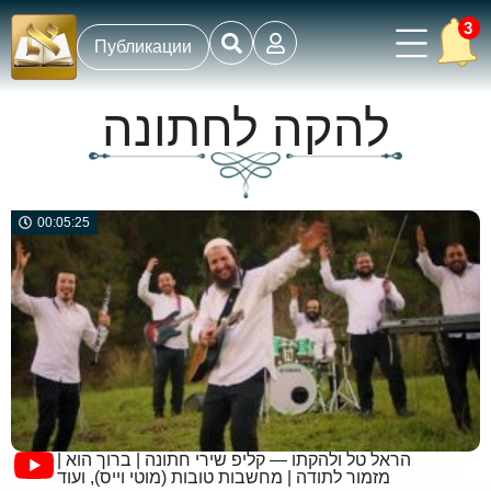
3
Публикации
להקה לחתונה
00:05:25
הראל טל ולהקתו — קליפ שירי חתונה | ברוך הוא |
מזמור לתודה | מחשבות טובות (מוטי וייס), ועוד