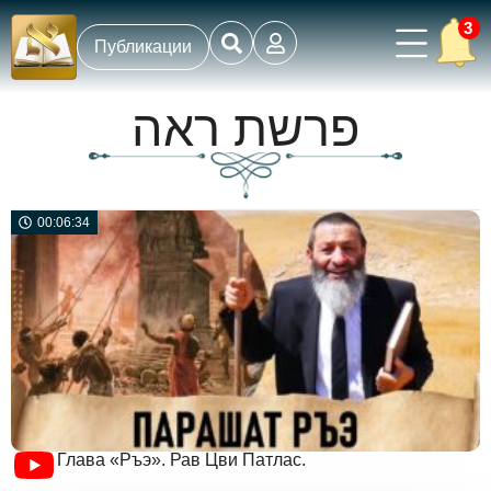
3
Публикации
פרשת ראה
00:06:34
Глава «Ръэ». Рав Цви Патлас.