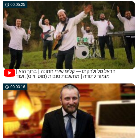
00:05:25
הראל טל ולהקתו — קליפ שירי חתונה | ברוך הוא |
מזמור לתודה | מחשבות טובות (מוטי וייס), ועוד
00:03:16