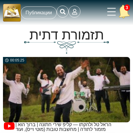
3
Публикации
תזמורת דתית
00:05:25
הראל טל ולהקתו — קליפ שירי חתונה | ברוך הוא |
מזמור לתודה | מחשבות טובות (מוטי וייס), ועוד