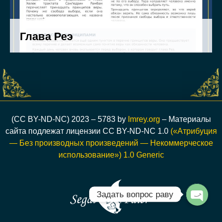
(CC BY-ND-NC) 2023 – 5783 by
Imrey.org
– Материалы
сайта подлежат лицензии CC BY-ND-NC 1.0
(«Атрибуция
— Без производных произведений — Некоммерческое
использование») 1.0 Generic
Задать вопрос раву
Open c