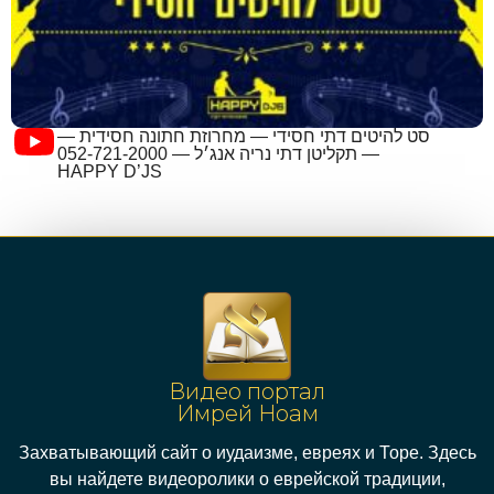
סט להיטים דתי חסידי — מחרוזת חתונה חסידית —
תקליטן דתי נריה אנג׳ל — 052-721-2000 —
HAPPY D’JS
Видео портал
Имрей Ноам
Захватывающий сайт о иудаизме, евреях и Торе. Здесь
вы найдете видеоролики о еврейской традиции,