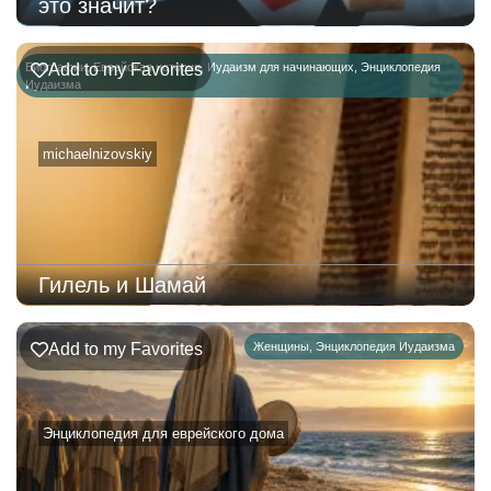
это значит?
Биографии
Add to my Favorites
,
Еврейская история
,
Иудаизм для начинающих
,
Энциклопедия
Иудаизма
michaelnizovskiy
Гилель и Шамай
Add to my Favorites
Женщины
,
Энциклопедия Иудаизма
Энциклопедия для еврейского дома