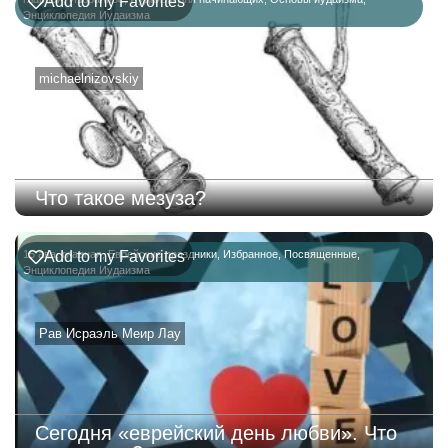
Add to my Favorites
Энциклопедия Иудаизма
michaelnizovskiy
Что такое мезуза?
15 ава
Add to my Favorites
,
главная
,
Еврейские праздники
,
Избранное
,
Посвященные
,
Энциклопедия Иудаизма
Рав Исраэль Меир Лау
Сегодня «еврейский день любви». Что