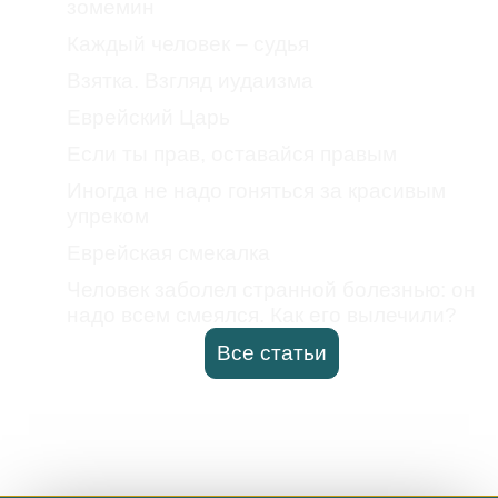
зомемин
Каждый человек – судья
Взятка. Взгляд иудаизма
Еврейский Царь
Если ты прав, оставайся правым
Иногда не надо гоняться за красивым
упреком
Еврейская смекалка
Человек заболел странной болезнью: он
надо всем смеялся. Как его вылечили?
Все статьи