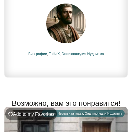
Биографии
,
ТаНаХ
,
Энциклопедия Иудаизма
Возможно, вам это понравится!
Add to my Favorites
главная
,
Недельная глава
,
Энциклопедия Иудаизма