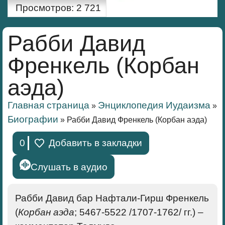
Просмотров:
2 721
Рабби Давид
Френкель (Корбан
аэда)
Главная страница
Энциклопедия Иудаизма
»
»
Биографии
»
Рабби Давид Френкель (Корбан аэда)
0
Добавить в закладки
Слушать в аудио
Рабби Давид бар Нафтали-Гирш Френкель
(
Корбан аэда
; 5467-5522 /1707-1762/ гг.) –