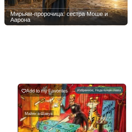
Мирьям-пророчица: сестра Моше и
Аарона
222
Недельная
Комментарии
глава
Шофтим
Add to my Favorites
Избранное
,
Недельная глава
09.08.2026
–
15.08.2026
Майян а-Шавуа