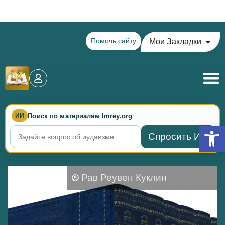
Теилим на сегодня - 16 Ава: главы 79-82
Помочь сайту
Мои Закладки
Поиск по материалам Imrey.org
ИИ
Откры
Спросить ИИ
Рав Реувен Куклин