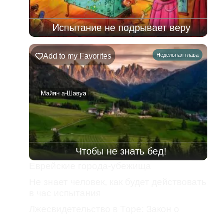
Испытание не подрывает веру
Add to my Favorites
Недельная глава
Майян а-Шавуа
Чтобы не знать бед!
Еврейские города-убежища
Не знает человек, как будет действовать
в час испытания
Лжесвидетельство в Торе: Закон о