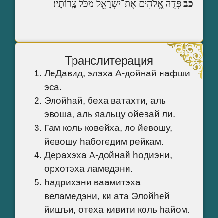
כב
פְּדֵ֣ה אֱ֭לֹהִים אֶת־יִשְׂרָאֵ֑ל מִ֝כֹּ֗ל צָֽרוֹתָיו׃
Транслитерация
ЛеДавид, элэха А-дойнай нафши
эса.
Элойhай, беха ватахти, аль
эвоша, аль яальцу ойевай ли.
Гам коль ковейха, ло йевошу,
йевошу hабогедим рейкам.
Дерахэха А-дойнай hодиэни,
орхотэха ламедэни.
hадрихэни ваамитэха
веламедэни, ки ата Элойhей
йишъи, отеха кивити коль hайом.