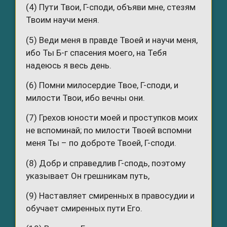
(4) Пути Твои, Г-споди, объяви мне, стезям
Твоим научи меня.
(5) Веди меня в правде Твоей и научи меня,
ибо Ты Б-г спасения моего, на Тебя
надеюсь я весь день.
(6) Помни милосердие Твое, Г-споди, и
милости Твои, ибо вечны они.
(7) Грехов юности моей и проступков моих
не вспоминай; по милости Твоей вспомни
меня Ты – по доброте Твоей, Г-споди.
(8) Добр и справедлив Г-сподь, поэтому
указывает Он грешникам путь,
(9) Наставляет смиренных в правосудии и
обучает смиренных пути Его.