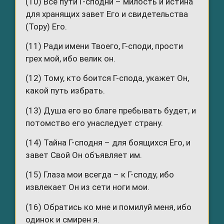
(10) Все пути Г-сподни – милость и истина
для хранящих завет Его и свидетельства
(Тору) Его.
(11) Ради имени Твоего, Г-споди, прости
грех мой, ибо велик он.
(12) Тому, кто боится Г-спода, укажет Он,
какой путь избрать.
(13) Душа его во благе пребывать будет, и
потомство его унаследует страну.
(14) Тайна Г-сподня – для боящихся Его, и
завет Свой Он объявляет им.
(15) Глаза мои всегда – к Г-споду, ибо
извлекает Он из сети ноги мои.
(16) Обратись ко мне и помилуй меня, ибо
одинок и смирен я.