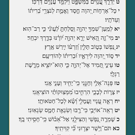
ט
יַדְרֵ֣ךְ עֲ֭נָוִים בַּמִּשְׁפָּ֑ט וִֽילַמֵּ֖ד עֲנָוִ֣ים דַּרְכּֽוֹ׃
י
כָּל־אָרְח֣וֹת יְ֭הוָה חֶ֣סֶד וֶאֱמֶ֑ת לְנֹצְרֵ֥י בְ֝רִית֗וֹ
וְעֵדֹתָֽיו׃
יא
לְמַֽעַן־שִׁמְךָ֥ יְהוָ֑ה וְֽסָלַחְתָּ֥ לַ֝עֲוֺנִ֗י כִּ֣י רַב־הֽוּא׃
יב
מִי־זֶ֣ה הָ֭אִישׁ יְרֵ֣א יְהוָ֑ה י֝וֹרֶ֗נּוּ בְּדֶ֣רֶךְ יִבְחָֽר׃
יג
נַ֭פְשׁוֹ בְּט֣וֹב תָּלִ֑ין וְ֝זַרְע֗וֹ יִ֣ירַשׁ אָֽרֶץ׃
יד
ס֣וֹד יְ֭הוָה לִירֵאָ֑יו וּ֝בְרִית֗וֹ לְהוֹדִיעָֽם׃
טו
עֵינַ֣י תָּ֭מִיד אֶל־יְהוָ֑ה כִּ֤י הֽוּא־יוֹצִ֖יא מֵרֶ֣שֶׁת
רַגְלָֽי׃
טז
פְּנֵה־אֵלַ֥י וְחָנֵּ֑נִי כִּֽי־יָחִ֖יד וְעָנִ֣י אָֽנִי׃
יז
צָר֣וֹת לְבָבִ֣י הִרְחִ֑יבוּ מִ֝מְּצֽוּקוֹתַ֗י הוֹצִיאֵֽנִי׃
יח
רְאֵ֣ה עָ֭נְיִי וַעֲמָלִ֑י וְ֝שָׂ֗א לְכָל־חַטֹּאותָֽי׃
יט
רְאֵֽה־אוֹיְבַ֥י כִּי־רָ֑בּוּ וְשִׂנְאַ֖ת חָמָ֣ס שְׂנֵאֽוּנִי׃
כ
שָׁמְרָ֣ה נַ֭פְשִׁי וְהַצִּילֵ֑נִי אַל־אֵ֝ב֗וֹשׁ כִּֽי־חָסִ֥יתִי בָֽךְ׃
כא
תֹּם־וָיֹ֥שֶׁר יִצְּר֑וּנִי כִּ֝֗י קִוִּיתִֽיךָ׃