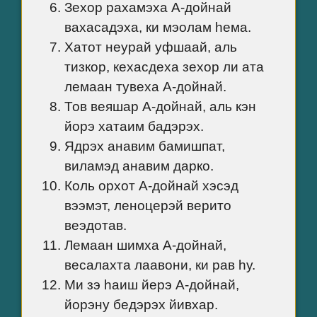
Зехор рахамэха А-дойнай
вахасадэха, ки мэолам hема.
Хатот неурай уфшаай, аль
тизкор, кехасдеха зехор ли ата
лемаан тувеха А-дойнай.
Тов веяшар А-дойнай, аль кэн
йорэ хатаим бадэрэх.
Ядрэх анавим бамишпат,
виламэд анавим дарко.
Коль орхот А-дойнай хэсэд
вээмэт, леноцерэй верито
веэдотав.
Лемаан шимха А-дойнай,
весалахта лаавони, ки рав hу.
Ми зэ hаиш йерэ А-дойнай,
йорэну бедэрэх йивхар.