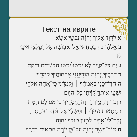
Текст на иврите
א
לְדָוִ֡ד אֵלֶ֥יךָ יְ֝הוָ֗ה נַפְשִׁ֥י אֶשָּֽׂא׃
ב
אֱ‍ֽלֹהַ֗י בְּךָ֣ בָ֭טַחְתִּי אַל־אֵב֑וֹשָׁה אַל־יַֽעַלְצ֖וּ אֹיְבַ֣י
לִֽי׃
ג
גַּ֣ם כָּל־קֹ֭וֶיךָ לֹ֣א יֵבֹ֑שׁוּ יֵ֝בֹ֗שׁוּ הַבּוֹגְדִ֥ים רֵיקָֽם׃
ד
דְּרָכֶ֣יךָ יְ֭הוָה הוֹדִיעֵ֑נִי אֹ֖רְחוֹתֶ֣יךָ לַמְּדֵֽנִי׃
ה
הַדְרִ֘יכֵ֤נִי בַאֲמִתֶּ֨ךָ ׀ וְֽלַמְּדֵ֗נִי כִּֽי־אַ֭תָּה אֱלֹהֵ֣י
יִשְׁעִ֑י אוֹתְךָ֥ קִ֝וִּ֗יתִי כָּל־הַיּֽוֹם׃
ו
זְכֹר־רַחֲמֶ֣יךָ יְ֭הוָה וַחֲסָדֶ֑יךָ כִּ֖י מֵעוֹלָ֣ם הֵֽמָּה׃
ז
חַטֹּ֤אות נְעוּרַ֨י ׀ וּפְשָׁעַ֗י אַל־תִּ֫זְכֹּ֥ר כְּחַסְדְּךָ֥
זְכָר־לִי־אַ֑תָּה לְמַ֖עַן טוּבְךָ֣ יְהוָֽה׃
ח
טוֹב־וְיָשָׁ֥ר יְהוָ֑ה עַל־כֵּ֤ן יוֹרֶ֖ה חַטָּאִ֣ים בַּדָּֽרֶךְ׃