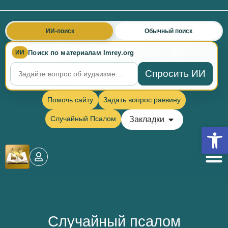
ИИ-поиск
Обычный поиск
Поиск по материалам Imrey.org
ИИ
Спросить ИИ
Помочь сайту
Задать вопрос раввину
Случайный Псалом
Закладки
Откры
Случайный псалом