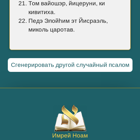
Том вайошэр, йицеруни, ки
кивитиха.
Педэ Элойhим эт Йисраэль,
миколь царотав.
Сгенерировать другой случайный псалом
Имрей Ноам