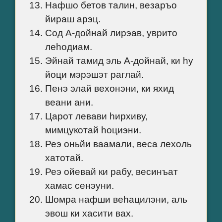
Нафшо бетов талин, везаръо
йираш арэц.
Сод А-дойнай лирэав, уврито
леhодиам.
Эйнай тамид эль А-дойнай, ки hу
йоци мэрэшэт раглай.
Пенэ элай вехонэни, ки яхид
веани ани.
Царот левави hирхиву,
мимцукотай hоциэни.
Реэ оньйи ваамали, веса лехоль
хатотай.
Реэ ойевай ки рабу, весинъат
хамас сенэуни.
Шомра нафши веhацилэни, аль
эвош ки хасити вах.