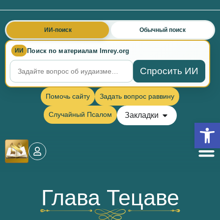
ИИ-поиск
Обычный поиск
Поиск по материалам Imrey.org
ИИ
Спросить ИИ
Помочь сайту
Задать вопрос раввину
Случайный Псалом
Закладки
Откры
Глава Тецаве