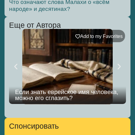
Что означают слова Малахи о «всём
народе» и десятинах?
Еще от Автора
Add to my Favorites
Если знать еврейское имя человека,
можно его сглазить?
к
Спонсировать