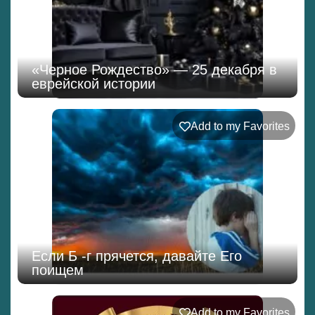
«Черное Рождество» — 25 декабря в
еврейской истории
Add to my Favorites
Если Б -г прячется, давайте Его
поищем
Add to my Favorites