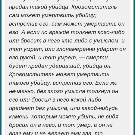
предан такой убийца. Кровомститель
сам может умертвить убийцу;
встретив его, сам может умертвить он
его. А если по вражде толкнет кого-либо
или бросит в него что-либо с умыслом, и
тот умрет, или злонамеренно ударит он
его рукой, и тот умрет, — смерти
будет предан ударивший, убийца он.
Кровомститель может умертвить
такого убийцу, встретив его. Если же
нечаянно, без злого умысла толкнул он
его или бросил в него какой-либо
предмет без умысла, или какой-нибудь
камень, которым можно убить, не видя
бросил он в него, и тот умер, а он не
враг ему и не желает ему зла, то