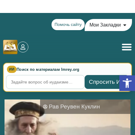
Теилим на сегодня - 15 Ава: главы 77-78
Помочь сайту
Мои Закладки
Поиск по материалам Imrey.org
ИИ
Откры
Спросить ИИ
Рав Реувен Куклин