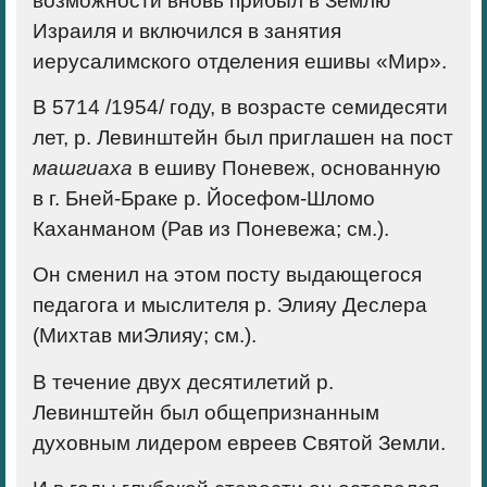
возможности вновь прибыл в Землю
Израиля и включился в занятия
иерусалимского отделения ешивы «Мир».
В 5714 /1954/ году, в возрасте семидесяти
лет, р. Левинштейн был приглашен на пост
машгиаха
в ешиву Поневеж, основанную
в г. Бней-Браке р. Йосефом-Шломо
Каханманом (Рав из Поневежа; см.).
Он сменил на этом посту выдающегося
педагога и мыслителя р. Элияу Деслера
(Михтав миЭлияу; см.).
В течение двух десятилетий р.
Левинштейн был общепризнанным
духовным лидером евреев Святой Земли.