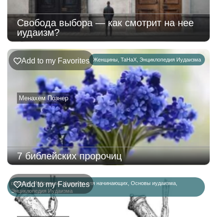
Свобода выбора — как смотрит на нее
иудаизм?
Add to my Favorites
Женщины
,
ТаНаХ
,
Энциклопедия Иудаизма
Менахем Познер
7 библейских пророчиц
главная
Add to my Favorites
,
Избранное
,
Иудаизм для начинающих
,
Основы иудаизма
,
Энциклопедия Иудаизма