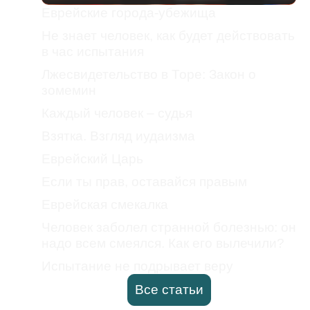
Еврейские города-убежища
Не знает человек, как будет действовать
в час испытания
Лжесвидетельство в Торе: Закон о
зомемин
Каждый человек – судья
Взятка. Взгляд иудаизма
Еврейский Царь
Если ты прав, оставайся правым
Еврейская смекалка
Человек заболел странной болезнью: он
надо всем смеялся. Как его вылечили?
Испытание не подрывает веру
Все статьи