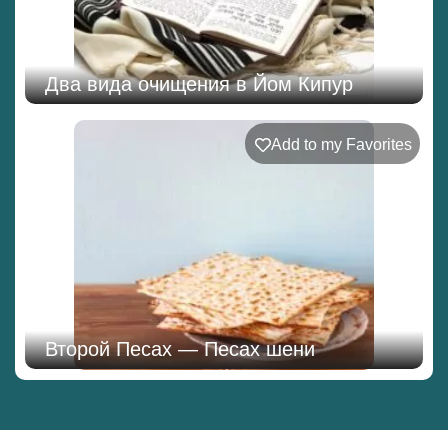
Два вида очищения в Йом Кипур
Add to my Favorites
Второй Песах — Песах шени