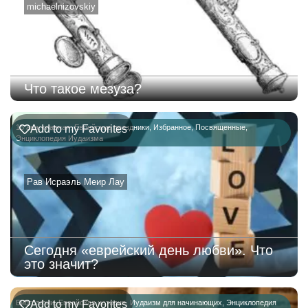
michaelnizovskiy
Что такое мезуза?
15 ава
Add to my Favorites
,
главная
,
Еврейские праздники
,
Избранное
,
Посвященные
,
Энциклопедия Иудаизма
Рав Исраэль Меир Лау
Сегодня «еврейский день любви». Что
это значит?
Биографии
Add to my Favorites
,
Еврейская история
,
Иудаизм для начинающих
,
Энциклопедия