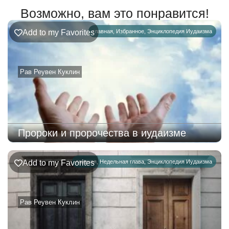
Возможно, вам это понравится!
Add to my Favorites
главная
,
Избранное
,
Энциклопедия Иудаизма
Рав Реувен Куклин
Пророки и пророчества в иудаизме
Add to my Favorites
главная
,
Недельная глава
,
Энциклопедия Иудаизма
Рав Реувен Куклин