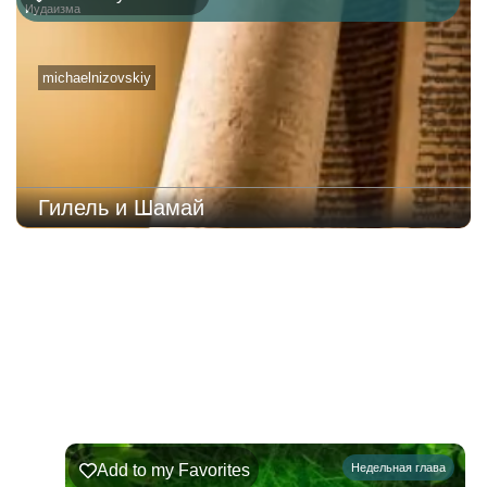
Иудаизма
michaelnizovskiy
Гилель и Шамай
223
Недельная
Комментарии
глава
Шофтим
Add to my Favorites
Недельная глава
09.08.2026