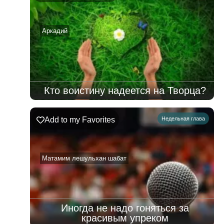
–
15.08.2026
Аркадий
Кто воистину надеется на Творца?
Add to my Favorites
Недельная глава
Матамим лешульхан шабат
Иногда не надо гоняться за
красивым упреком