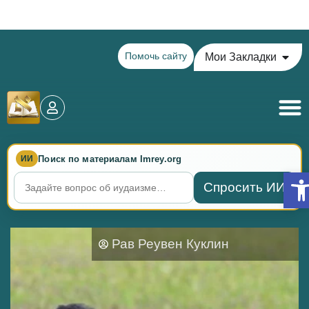
Теилим на сегодня - 17 Ава: главы 83-87
Помочь сайту
Мои Закладки
Поиск по материалам Imrey.org
ИИ
Отк
Спросить ИИ
Рав Реувен Куклин