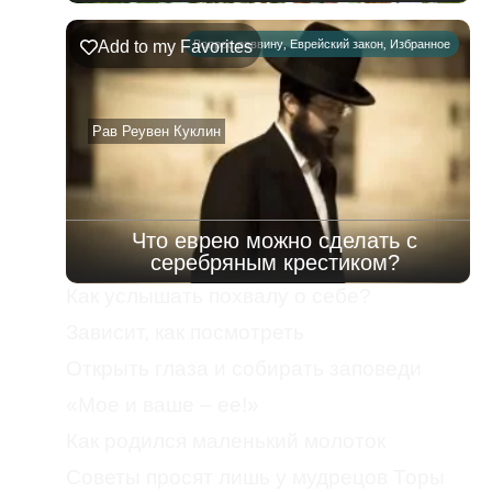
Add to my Favorites
Вопрос раввину
,
Еврейский закон
,
Избранное
Рав Реувен Куклин
Что еврею можно сделать с
серебряным крестиком?
Как услышать похвалу о себе?
Зависит, как посмотреть
Открыть глаза и собирать заповеди
«Мое и ваше – ее!»
Как родился маленький молоток
Советы просят лишь у мудрецов Торы