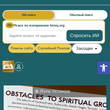
ИИ-поиск
Обычный поиск
Поиск по материалам Imrey.org
ИИ
Спросить ИИ
Помочь сайту
Случайный Псалом
Закладки
Откры
Яэль Устинов