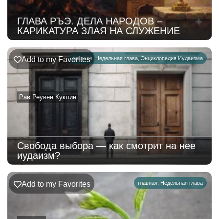
ГЛАВА РЪЭ. ДЕЛА НАРОДОВ –
КАРИКАТУРА ЗЛАЯ НА СЛУЖЕНИЕ
Add to my Favorites
главная
,
Недельная глава
,
Энциклопедия Иудаизма
Рав Реувен Куклин
Свобода выбора — как смотрит на нее
иудаизм?
Add to my Favorites
главная
,
Недельная глава