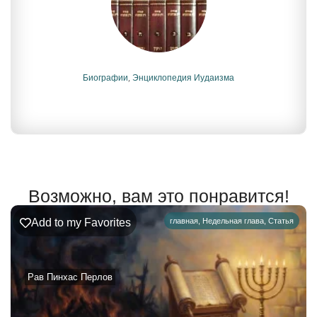
Биографии
,
Энциклопедия Иудаизма
Возможно, вам это понравится!
Add to my Favorites
главная
,
Недельная глава
,
Статья
Рав Пинхас Перлов