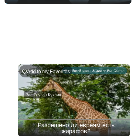
219
Недельная
Комментарии
глава
Ръэ
Add to my Favorites
Еврейский закон
,
Знали ли Вы
,
Статья
02.08.2026
–
08.08.2026
Рав Реувен Куклин
Разрешено ли евреям есть
жирафов?