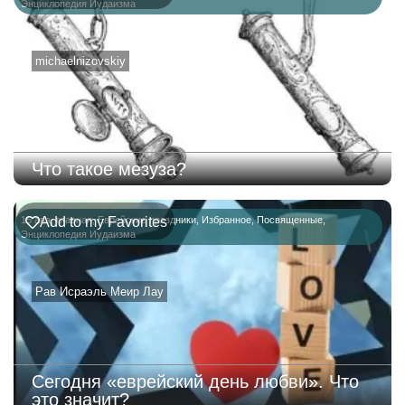
Энциклопедия Иудаизма
michaelnizovskiy
Что такое мезуза?
15 ава
Add to my Favorites
,
главная
,
Еврейские праздники
,
Избранное
,
Посвященные
,
Энциклопедия Иудаизма
Рав Исраэль Меир Лау
Сегодня «еврейский день любви». Что
это значит?