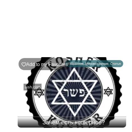
221
Недельная
Комментарии
глава
Ръэ
Add to my Favorites
Избранное
,
Мировоззрение
,
Статья
02.08.2026
–
08.08.2026
aish.com
Зачем есть кошерное?