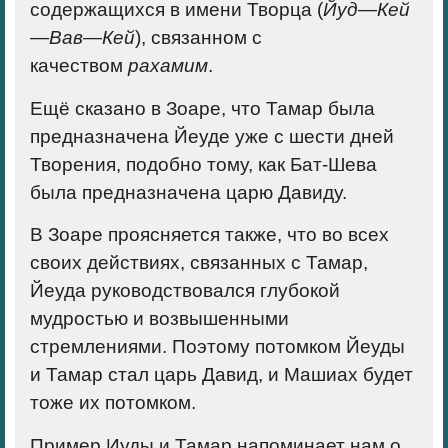
содержащихся в имени Творца (
Йуд
—
Кей
—
Вав
—
Кей
), связанном с
качеством
рахамим
.
Ещё сказано в Зоаре, что Тамар была
предназначена Йеуде уже с шести дней
Творения, подобно тому, как Бат-Шева
была предназначена царю Давиду.
В Зоаре проясняется также, что во всех
своих действиях, связанных с Тамар,
Йеуда руководствовался глубокой
мудростью и возвышенными
стремлениями. Поэтому потомком Йеуды
и Тамар стал царь Давид, и Машиах будет
тоже их потомком.
Пример Иуды и Тамар напоминает нам о