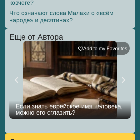
ковчеге?
Что означают слова Малахи о «всём
народе» и десятинах?
Еще от Автора
Add to my Favorites
Если знать еврейское имя человека,
можно его сглазить?
к