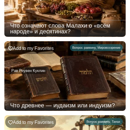
Что означают слова Малахи о «всём
народе» и десятинах?
Add to my Favorites
Вопрос раввину
,
Мировоззрение
Рав Реувен Куклин
Что древнее — иудаизм или индуизм?
Add to my Favorites
Вопрос раввину
,
Танах