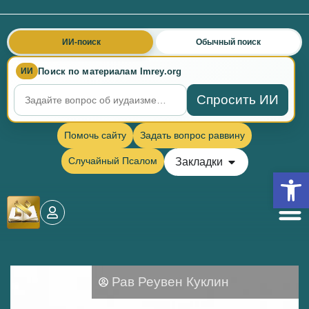
ИИ-поиск
Обычный поиск
Поиск по материалам Imrey.org
ИИ
Спросить ИИ
Помочь сайту
Задать вопрос раввину
Случайный Псалом
Закладки
Откры
Рав Реувен Куклин