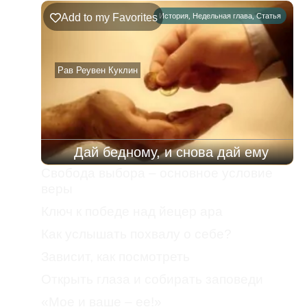
Add to my Favorites
История
,
Недельная глава
,
Статья
Рав Реувен Куклин
Дай бедному, и снова дай ему
Свобода выбора – основное условие
веры
Ключ к победе над йецер ара
Как услышать похвалу о себе?
Зависит, как посмотреть
Открыть глаза и собирать заповеди
«Мое и ваше – ее!»