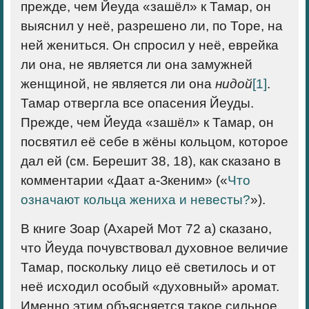
прежде, чем Йеуда «зашёл» к Тамар, он
выяснил у неё, разрешено ли, по Торе, на
ней жениться. Он спросил у неё, еврейка
ли она, не является ли она замужней
женщиной, не является ли она
нидой
[1]
.
Тамар отвергла все опасения Йеуды.
Прежде, чем Йеуда «зашёл» к Тамар, он
посвятил её себе в жёны кольцом, которое
дал ей (см. Берешит 38, 18), как сказано в
комментарии «Даат а-Зкеним» («
Что
означают кольца жениха и невесты?
»).
В книге Зоар (Ахарей Мот 72 а) сказано,
что Йеуда почувствовал духовное величие
Тамар, поскольку лицо её светилось и от
неё исходил особый «духовный» аромат.
Именно этим объясняется такое сильное