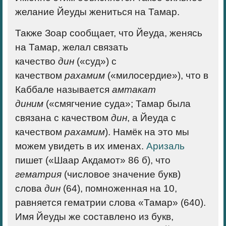
желание Йеуды жениться на Тамар.
Также Зоар сообщает, что Йеуда, женясь
на Тамар, желал связать
качество
дин
(«суд») с
качеством
рахамим
(«милосердие»), что в
Каббале называется
амтакат
диним
(«смягчение суда»; Тамар была
связана с качеством
дин
, а Йеуда с
качеством
рахамим
). Намёк на это мы
можем увидеть в их именах.
Аризаль
пишет («Шаар Акдамот» 86 б), что
гематрия
(числовое значение букв)
слова
дин
(64), помноженная на 10,
равняется гематрии слова «Тамар» (640).
Имя Йеуды же составлено из букв,