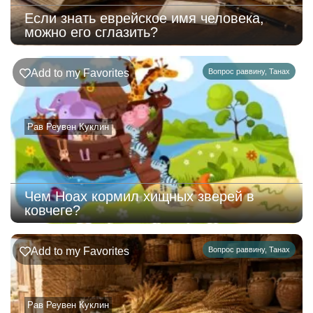
Если знать еврейское имя человека,
можно его сглазить?
Add to my Favorites
Вопрос раввину
,
Танах
Рав Реувен Куклин
Чем Ноах кормил хищных зверей в
ковчеге?
Add to my Favorites
Вопрос раввину
,
Танах
Рав Реувен Куклин