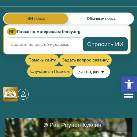
ИИ-поиск
Обычный поиск
Поиск по материалам Imrey.org
ИИ
Спросить ИИ
Помочь сайту
Задать вопрос раввину
Случайный Псалом
Закладки
Откры
Рав Реувен Куклин