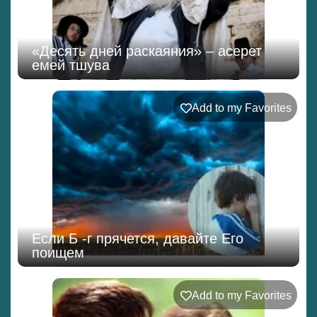
«Десять дней раскаяния» – асерет
емей тшува
Add to my Favorites
Если Б -г прячется, давайте Его
поищем
Add to my Favorites