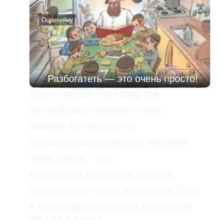
Оцротейну
Разбогатеть — это очень просто!
Ключ к победе над йецер ара
Как услышать похвалу о себе?
Зависит, как посмотреть
Открыть глаза и собирать заповеди
«Мое и ваше – ее!»
Как родился маленький молоток
Советы просят лишь у мудрецов Торы
В чем особенность горы, на которой
построен Храм?