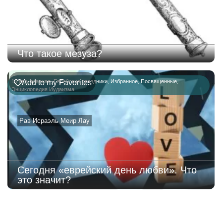
Что такое мезуза?
15 ава
Add to my Favorites
,
главная
,
Еврейские праздники
,
Избранное
,
Посвященные
,
Энциклопедия Иудаизма
Рав Исраэль Меир Лау
Сегодня «еврейский день любви». Что
это значит?