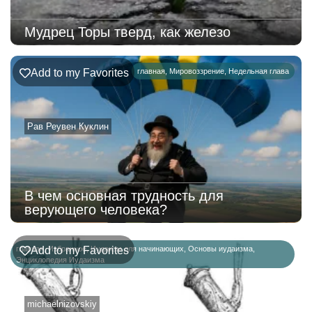
Мудрец Торы тверд, как железо
Add to my Favorites
главная
,
Мировоззрение
,
Недельная глава
Рав Реувен Куклин
В чем основная трудность для
верующего человека?
главная
Add to my Favorites
,
Избранное
,
Иудаизм для начинающих
,
Основы иудаизма
,
Энциклопедия Иудаизма
michaelnizovskiy