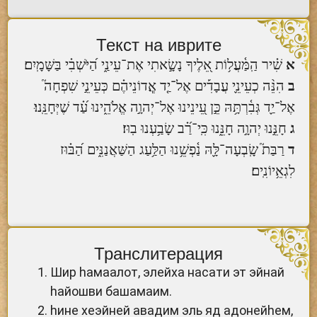
Текст на иврите
א
שִׁ֗יר הַֽמַּ֫עֲל֥וֹת אֵ֭לֶיךָ נָשָׂ֣אתִי אֶת־עֵינַ֑י הַ֝יֹּשְׁבִ֗י בַּשָּׁמָֽיִם׃
ב
הִנֵּ֨ה כְעֵינֵ֪י עֲבָדִ֡ים אֶל־יַ֤ד אֲ‍ֽדוֹנֵיהֶ֗ם כְּעֵינֵ֣י שִׁפְחָה֮
אֶל־יַ֪ד גְּבִ֫רְתָּ֥הּ כֵּ֣ן עֵ֭ינֵינוּ אֶל־יְהוָ֣ה אֱלֹהֵ֑ינוּ עַ֝֗ד שֶׁיְּחָנֵּֽנוּ׃
ג
חָנֵּ֣נוּ יְהוָ֣ה חָנֵּ֑נוּ כִּֽי־רַ֝֗ב שָׂבַ֥עְנוּ בֽוּז׃
ד
רַבַּת֮ שָֽׂבְעָה־לָּ֪הּ נַ֫פְשֵׁ֥נוּ הַלַּ֥עַג הַשַּׁאֲנַנִּ֑ים הַ֝בּ֗וּז
לִגְאֵ֥יוֹנִֽים׃
Транслитерация
Шир hамаалот, элейха насати эт эйнай
hайошви башамаим.
hине хеэйней авадим эль яд адонейhем,