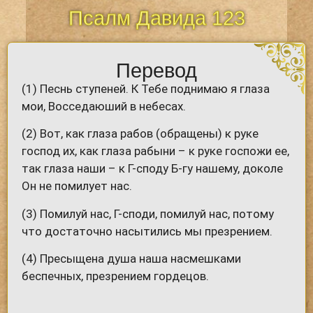
Псалм Давида 123
Перевод
(1) Песнь ступеней. К Тебе поднимаю я глаза
мои, Восседаюший в небесах.
(2) Вот, как глаза рабов (обращены) к руке
господ их, как глаза рабыни – к руке госпожи ее,
так глаза наши – к Г-споду Б-гу нашему, доколе
Он не помилует нас.
(3) Помилуй нас, Г-споди, помилуй нас, потому
что достаточно насытились мы презрением.
(4) Пресыщена душа наша насмешками
беспечных, презрением гордецов.