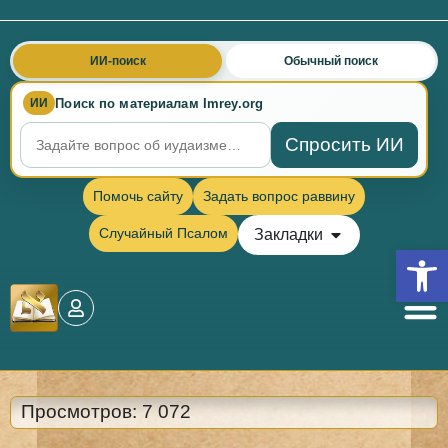
ИИ-поиск
Обычный поиск
Поиск по материалам Imrey.org
ИИ
Спросить ИИ
Помочь сайту
Задать вопрос раввину
Случайный Псалом
Закладки
Откры
Просмотров:
7 072