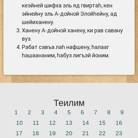
кеэйней шифха эль яд гвиртаh, кен
эйнейну эль А-дойной Элойhейну, ад
шейиханену.
Ханену А-дойной ханену, ки рав савану
вуз.
Рабат савъа лаh нафшену, hалааг
hашаананим, hабуз лигъэй йоним.
Теилим
1
2
3
4
5
6
7
8
9
10
11
12
13
14
15
16
17
18
19
20
21
22
23