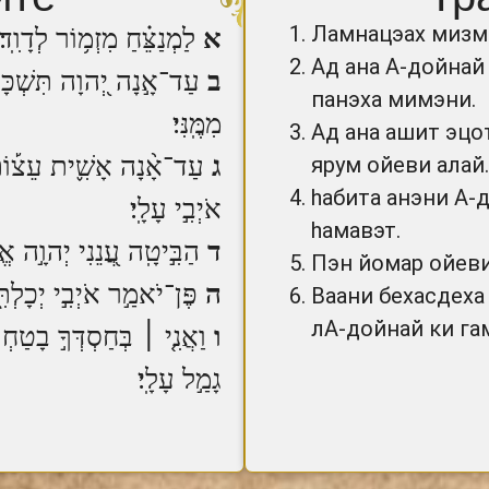
Ламнацэах мизм
א
לַמְנַצֵּ֗חַ מִזְמ֥וֹר לְדָוִֽד׃
Ад ана А-дойнай 
ב
עַד־אָ֣נָה יְ֭הוָה תִּשְׁכָּח
панэха мимэни.
מִמֶּֽנִּי׃
Ад ана ашит эцо
ג
עַד־אָ֨נָה אָשִׁ֪ית עֵצ֡וֹת בּ
ярум ойеви алай.
hабита анэни А-
אֹיְבִ֣י עָלָֽי׃
hамавэт.
ד
הַבִּ֣יטָֽה עֲ֭נֵנִי יְהוָ֣ה אֱל
Пэн йомар ойеви
ה
פֶּן־יֹאמַ֣ר אֹיְבִ֣י יְכָלְתִּ֑יו
Ваани бехасдеха
лА-дойнай ки га
ו
וַאֲנִ֤י ׀ בְּחַסְדְּךָ֣ בָטַחְתִּי
גָמַ֣ל עָלָֽי׃