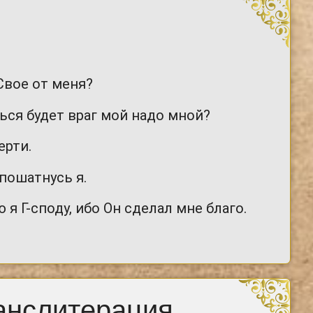
Свое от меня?
ься будет враг мой надо мной?
ерти.
 пошатнусь я.
я Г-споду, ибо Он сделал мне благо.
анслитерация