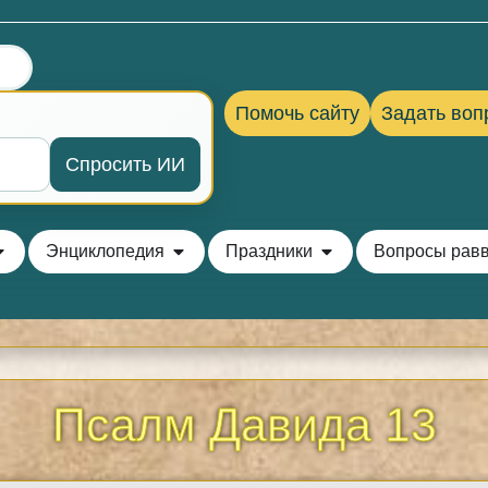
Помочь сайту
Задать воп
Спросить ИИ
Энциклопедия
Праздники
Вопросы рав
Псалм Давида 13