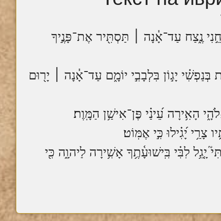
ֵ֣נִי נֶ֑צַח עַד־אָ֓נָה ׀ תַּסְתִּ֖יר אֶת־פָּנֶ֣יךָ
ְנַפְשִׁ֗י יָג֣וֹן בִּלְבָבִ֣י יוֹמָ֑ם עַד־אָ֓נָה ׀ יָר֖וּם
ֹהָ֑י הָאִ֥ירָה עֵ֝ינַ֗י פֶּן־אִישַׁ֥ן הַמָּֽוֶת׃
 צָרַ֥י יָ֝גִ֗ילוּ כִּ֣י אֶמּֽוֹט׃
֮ יָ֤גֵ֥ל לִבִּ֗י בִּֽישׁוּעָ֫תֶ֥ךָ אָשִׁ֥ירָה לַיהוָ֑ה כִּ֖י