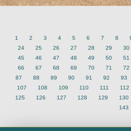
1
2
3
4
5
6
7
8
24
25
26
27
28
29
30
45
46
47
48
49
50
51
66
67
68
69
70
71
72
87
88
89
90
91
92
93
107
108
109
110
111
112
125
126
127
128
129
130
143