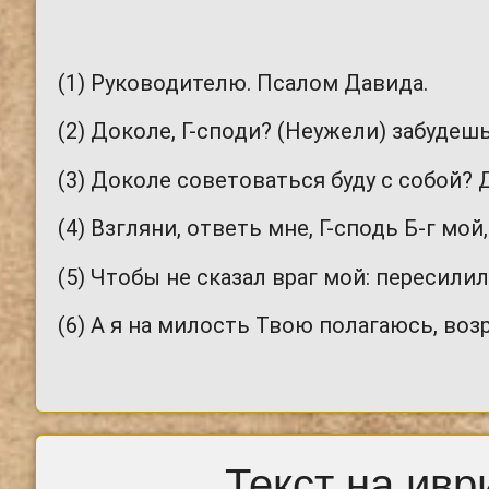
(1) Руководителю. Псалом Давида.
(2) Доколе, Г-споди? (Неужели) забуде
(3) Доколе советоваться буду с собой?
(4) Взгляни, ответь мне, Г-сподь Б-г мой
(5) Чтобы не сказал враг мой: пересилил
(6) А я на милость Твою полагаюсь, воз
Текст на ивр