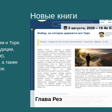
Новые книги
м и Торе.
адиции,
е),
 а также
ое.