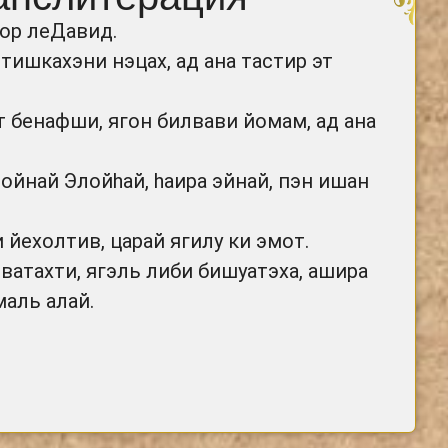
ор леДавид.
тишкахэни нэцах, ад ана тастир эт
т бенафши, ягон билвави йомам, ад ана
дойнай Элойhай, hаира эйнай, пэн ишан
 йехолтив, царай ягилу ки эмот.
 ватахти, ягэль либи бишуатэха, ашира
маль алай.