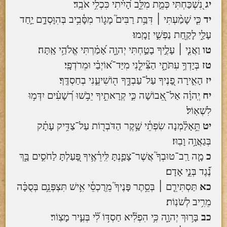
יג
נִ֭שְׁכַּחְתִּי כְּמֵ֣ת מִלֵּ֑ב הָ֝יִ֗יתִי כִּכְלִ֥י אֹבֵֽד׃
יד
כִּ֤י שָׁמַ֨עְתִּי ׀ דִּבַּ֥ת רַבִּים֮ מָג֪וֹר מִסָּ֫בִ֥יב בְּהִוָּסְדָ֣ם יַ֣חַד
עָלַ֑י לָקַ֖חַת נַפְשִׁ֣י זָמָֽמוּ׃
טו
וַאֲנִ֤י ׀ עָלֶ֣יךָ בָטַ֣חְתִּי יְהוָ֑ה אָ֝מַ֗רְתִּי אֱלֹהַ֥י אָֽתָּה׃
טז
בְּיָדְךָ֥ עִתֹּתָ֑י הַצִּ֘ילֵ֤נִי מִיַּד־א֝וֹיְבַ֗י וּמֵרֹדְפָֽי׃
יז
הָאִ֣ירָה פָ֭נֶיךָ עַל־עַבְדֶּ֑ךָ ה֖וֹשִׁיעֵ֣נִי בְחַסְדֶּֽךָ׃
יח
יְֽהוָ֗ה אַל־אֵ֭בוֹשָׁה כִּ֣י קְרָאתִ֑יךָ יֵבֹ֥שׁוּ רְ֝שָׁעִ֗ים יִדְּמ֥וּ
לִשְׁאֽוֹל׃
יט
תֵּ֥אָלַ֗מְנָה שִׂפְתֵ֫י שָׁ֥קֶר הַדֹּבְר֖וֹת עַל־צַדִּ֥יק עָתָ֗ק
בְּגַאֲוָ֥ה וָבֽוּז׃
כ
מָ֤ה רַֽב־טוּבְךָ֮ אֲשֶׁר־צָפַ֪נְתָּ לִּֽירֵ֫אֶ֥יךָ פָּ֭עַלְתָּ לַחֹסִ֣ים בָּ֑ךְ
נֶ֝֗גֶד בְּנֵ֣י אָדָם׃
כא
תַּסְתִּירֵ֤ם ׀ בְּסֵ֥תֶר פָּנֶיךָ֮ מֵֽרֻכְסֵ֫י אִ֥ישׁ תִּצְפְּנֵ֥ם בְּסֻכָּ֗ה
מֵרִ֥יב לְשֹׁנֽוֹת׃
כב
בָּר֥וּךְ יְהוָ֑ה כִּ֥י הִפְלִ֘יא חַסְדּ֥וֹ לִ֝֗י בְּעִ֣יר מָצֽוֹר׃