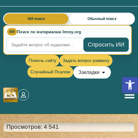
ИИ-поиск
Обычный поиск
Поиск по материалам Imrey.org
ИИ
Спросить ИИ
Помочь сайту
Задать вопрос раввину
Случайный Псалом
Закладки
Откры
Просмотров:
4 541