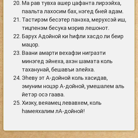
Ма рав тувха ашер цафанта лирээйха,
паальта лахосим бах, нэгед бней адам.
Тастирэм бесэтер панэха, мерухсэй иш,
тицпенэм бесука мэрив лешонот.
Барух Адойной ки hифли хасдо ли беир
мацор.
Ваани амарти вехафзи нигразти
минэгед эйнеха, ахэн шамата коль
таханунай, бешавъи элейха.
Эhеву эт А-дойной коль хасидав,
эмуним ноцэр А-дойной, умешалем аль
йетэр осэ гаава.
Хизку, веяамец левавхем, коль
hамеяхалим лА-дойной!