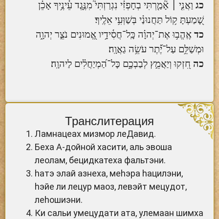
כג
וַאֲנִ֤י ׀ אָ֘מַ֤רְתִּי בְחָפְזִ֗י נִגְרַזְתִּי֮ מִנֶּ֪גֶד עֵ֫ינֶ֥יךָ אָכֵ֗ן
שָׁ֭מַעְתָּ ק֥וֹל תַּחֲנוּנַ֗י בְּשַׁוְּעִ֥י אֵלֶֽיךָ׃
כד
אֶֽהֱב֥וּ אֶת־יְהוָ֗ה כָּֽל־חֲסִ֫ידָ֥יו אֱ֭מוּנִים נֹצֵ֣ר יְהוָ֑ה
וּמְשַׁלֵּ֥ם עַל־יֶ֝֗תֶר עֹשֵׂ֥ה גַאֲוָֽה׃
כה
חִ֭זְקוּ וְיַאֲמֵ֣ץ לְבַבְכֶ֑ם כָּל־הַ֝מְיַחֲלִ֗ים לַיהוָֽה׃
Транслитерация
Ламнацеах мизмор леДавид.
Беха А-дойной хасити, аль эвоша
леолам, бецидкатеха фальтэни.
hатэ элай азнеха, меhэра hацилэни,
hэйе ли лецур маоз, левэйт мецудот,
леhошиэни.
Ки сальи умецудати ата, улемаан шимха