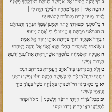
ב
בְּךָ֖ יְהוָ֣ה חָ֭סִיתִי אַל־אֵב֣וֹשָׁה לְעוֹלָ֑ם בְּצִדְקָתְךָ֥ פַלְּטֵֽנִי׃
ג
הַטֵּ֤ה אֵלַ֨י ׀ אָזְנְךָ֮ מְהֵרָ֪ה הַצִּ֫ילֵ֥נִי הֱיֵ֤ה לִ֨י ׀
לְֽצוּר־מָ֭עוֹז לְבֵ֥ית מְצוּד֗וֹת לְהוֹשִׁיעֵֽנִי׃
ד
כִּֽי־סַלְעִ֣י וּמְצוּדָתִ֣י אָ֑תָּה וּלְמַ֥עַן שִׁ֝מְךָ֗ תַּֽנְחֵ֥נִי וּֽתְנַהֲלֵֽנִי׃
ה
תּוֹצִיאֵ֗נִי מֵרֶ֣שֶׁת ז֭וּ טָ֣מְנוּ לִ֑י כִּֽי־אַ֝תָּה מָֽעוּזִּֽי׃
ו
בְּיָדְךָ֮ אַפְקִ֪יד ר֫וּחִ֥י פָּדִ֖יתָה אוֹתִ֥י יְהוָ֗ה אֵ֣ל אֱמֶֽת׃
ז
שָׂנֵ֗אתִי הַשֹּׁמְרִ֥ים הַבְלֵי־שָׁ֑וְא וַ֝אֲנִ֗י אֶל־יְהוָ֥ה בָּטָֽחְתִּי׃
ח
אָגִ֥ילָה וְאֶשְׂמְחָ֗ה בְּחַ֫סְדֶּ֥ךָ אֲשֶׁ֣ר רָ֭אִיתָ אֶת־עָנְיִ֑י יָ֝דַ֗עְתָּ
בְּצָר֥וֹת נַפְשִֽׁי׃
ט
וְלֹ֣א הִ֭סְגַּרְתַּנִי בְּיַד־אוֹיֵ֑ב הֶֽעֱמַ֖דְתָּ בַמֶּרְחָ֣ב רַגְלָֽי׃
י
חָנֵּ֥נִי יְהוָה֮ כִּ֤י צַ֫ר־לִ֥י עָשְׁשָׁ֖ה בְכַ֥עַס עֵינִ֗י נַפְשִׁ֥י וּבִטְנִֽי׃
יא
כִּ֤י כָל֪וּ בְיָג֡וֹן חַיַּי֮ וּשְׁנוֹתַ֪י בַּאֲנָ֫חָ֥ה כָּשַׁ֣ל בַּעֲוֺנִ֣י כֹחִ֑י
וַעֲצָמַ֥י עָשֵֽׁשׁוּ׃
יב
מִכָּל־צֹרְרַ֨י הָיִ֪יתִי חֶרְפָּ֡ה וְלִשֲׁכֵנַ֨י ׀ מְאֹד֮ וּפַ֪חַד
לִֽמְיֻדָּ֫עָ֥י רֹאַ֥י בַּח֑וּץ נָדְד֥וּ מִמֶּֽנִּי׃