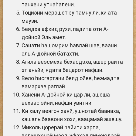
танхени утнаhалени.
Тоциэни мерэшет зу тамну ли, ки ата
маузи.
Беядха афкид рухи, падита оти А-
дойной Эль эмет.
Санэти hашомрим hавлэй шав, ваани
эль А-дойной батахти.
Агила веэсмеха бехасдэха, ашер раита
эт аньйи, ядата бецарот нафши.
Вело hисгартани беяд ойев, hеэмадта
вамэрхав раглай.
Ханени А-дойной ки цар ли, ашеша
вехаас эйни, нафши увитни.
Ки халу веягон хаяй, ушнотай баанаха,
кашаль баавони хохи, ваацамай ашешу.
Миколь цорерай hайити хэрпа,
велишхенай мэод, уфахад лимеюдаай,