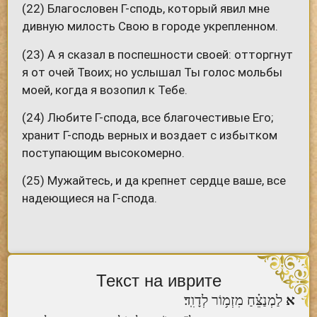
(22) Благословен Г-сподь, который явил мне
дивную милость Свою в городе укрепленном.
(23) А я сказал в поспешности своей: отторгнут
я от очей Твоих; но услышал Ты голос мольбы
моей, когда я возопил к Тебе.
(24) Любите Г-спода, все благочестивые Его;
хранит Г-сподь верных и воздает с избытком
поступающим высокомерно.
(25) Мужайтесь, и да крепнет сердце ваше, все
надеющиеся на Г-спода.
Текст на иврите
א
לַמְנַצֵּ֗חַ מִזְמ֥וֹר לְדָוִֽד׃