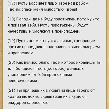
(17) Пусть воссияет лицо Твое над рабом
Твоим; спаси меня милостью Твоей!
(18) Г-споди, да не буду пристыжен, потому что
я призвал Тебя. Пусть пристыжены будут
нечестивые, умолкнут в преисподней.
(19) Пусть онемеют уста лживые, говорящие
против праведника заносчиво, с высокомерием
и презрением.
(20) Как велико благо Твое, которое хранишь Ты
для боящихся Тебя, (которое) делаешь
уповающим на Тебя пред сынами
человеческими.
(21) Ты прячешь их в укрытии лица Твоего от
козней людских, скрываешь их в куше от
раздоров словесных.