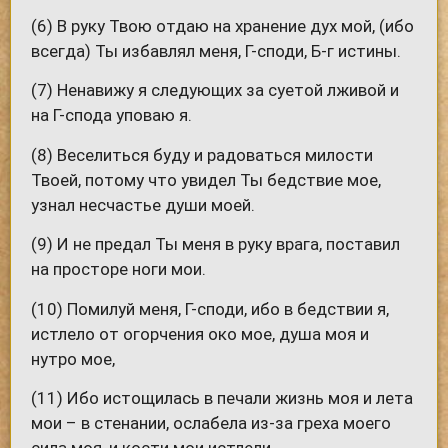
(6) В руку Твою отдаю на хранение дух мой, (ибо
всегда) Ты избавлял меня, Г-споди, Б-г истины.
(7) Ненавижу я следующих за суетой лживой и
на Г-спода уповаю я.
(8) Веселиться буду и радоваться милости
Твоей, потому что увидел Ты бедствие мое,
узнал несчастье души моей.
(9) И не предал Ты меня в руку врага, поставил
на просторе ноги мои.
(10) Помилуй меня, Г-споди, ибо в бедствии я,
истлело от огорчения око мое, душа моя и
нутро мое,
(11) Ибо истощилась в печали жизнь моя и лета
мои – в стенании, ослабела из-за греха моего
сила моя, и кости мои истлели.