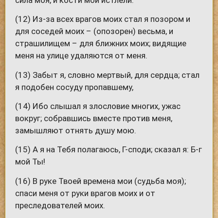
(12) Из-за всех врагов моих стал я позором и
для соседей моих – (опозорен) весьма, и
страшилищем – для ближних моих; видящие
меня на улице удаляются от меня.
(13) Забыт я, словно мертвый, для сердца; стал
я подобен сосуду пропавшему,
(14) Ибо слышал я злословие многих, ужас
вокруг; собравшись вместе против меня,
замышляют отнять душу мою.
(15) А я на Тебя полагаюсь, Г-споди; сказал я: Б-г
мой Ты!
(16) В руке Твоей времена мои (судьба моя);
спаси меня от руки врагов моих и от
преследователей моих.