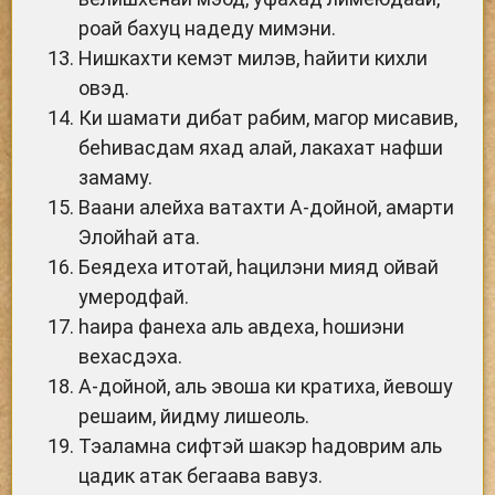
роай бахуц надеду мимэни.
Нишкахти кемэт милэв, hайити кихли
овэд.
Ки шамати дибат рабим, магор мисавив,
беhивасдам яхад алай, лакахат нафши
замаму.
Ваани алейха ватахти А-дойной, амарти
Элойhай ата.
Беядеха итотай, hацилэни мияд ойвай
умеродфай.
hаира фанеха аль авдеха, hошиэни
вехасдэха.
А-дойной, аль эвоша ки кратиха, йевошу
решаим, йидму лишеоль.
Тэаламна сифтэй шакэр hадоврим аль
цадик атак бегаава вавуз.