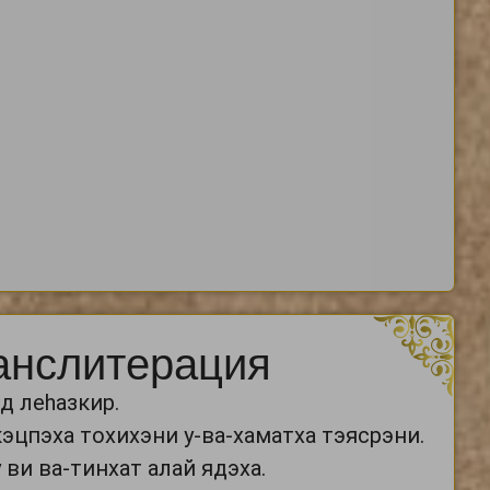
анслитерация
д леhазкир.
кэцпэха тохихэни у-ва-хаматха тэясрэни.
 ви ва-тинхат алай ядэха.