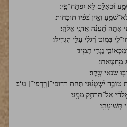
ָ֑ע וּ֝כְאִלֵּ֗ם לֹ֣א יִפְתַּח־פִּֽיו׃
־שֹׁמֵ֑עַ וְאֵ֥ין בְּ֝פִ֗יו תּוֹכָחֽוֹת׃
ִי אַתָּ֥ה תַ֝עֲנֶ֗ה אֲדֹנָ֥י אֱלֹהָֽי׃
־לִ֑י בְּמ֥וֹט רַ֝גְלִ֗י עָלַ֥י הִגְדִּֽילוּ׃
מַכְאוֹבִ֖י נֶגְדִּ֣י תָמִֽיד׃
֗ג מֵֽחַטָּאתִֽי׃
ּ֖וּ שֹׂנְאַ֣י שָֽׁקֶר׃
ַת טוֹבָ֑ה יִ֝שְׂטְנ֗וּנִי תַּ֣חַת רדופי־[רָֽדְפִי־] טֽוֹב׃
לֹהַ֗י אַל־תִּרְחַ֥ק מִמֶּֽנִּי׃
 תְּשׁוּעָתִֽי׃