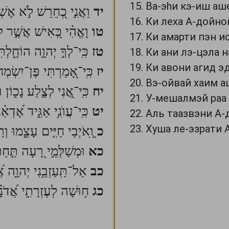
Ва-эhи кэ-иш аш
יד
וַאֲנִ֣י כְ֭חֵרֵשׁ לֹ֣א אֶשְׁמ
Ки леха А-дойно
טו
וָאֱהִ֗י כְּ֭אִישׁ אֲשֶׁ֣ר לֹא
Ки амарти пэн ис
טז
כִּֽי־לְךָ֣ יְהוָ֣ה הוֹחָ֑לְתּ
Ки ани лэ-цэла 
Ки авони агид эд
יז
כִּֽי־אָ֭מַרְתִּי פֶּן־יִשְׂמְחוּ
Вэ-ойвай хаим а
יח
כִּֽי־אֲ֭נִי לְצֶ֣לַע נָכ֑וֹן וּ
У-мешалмэй раа 
יט
כִּֽי־עֲוֺנִ֥י אַגִּ֑יד אֶ֝דְאַ
Аль таазвэни А-
Хуша ле-эзрати 
כ
וְֽ֭אֹיְבַי חַיִּ֣ים עָצֵ֑מוּ וְרַב
כא
וּמְשַׁלְּמֵ֣י רָ֭עָה תַּ֣ח
כב
אַל־תַּֽעַזְבֵ֥נִי יְהוָ֑ה אֱ֝
כג
ח֥וּשָׁה לְעֶזְרָתִ֑י אֲ֝דֹנָ֗י