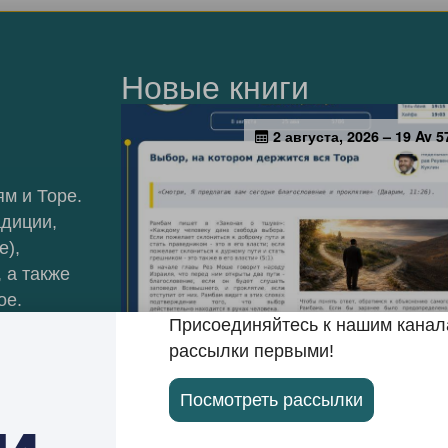
Новые книги
м и Торе.
адиции,
е),
 а также
ое.
Присоединяйтесь к нашим канала
рассылки первыми!
Посмотреть рассылки