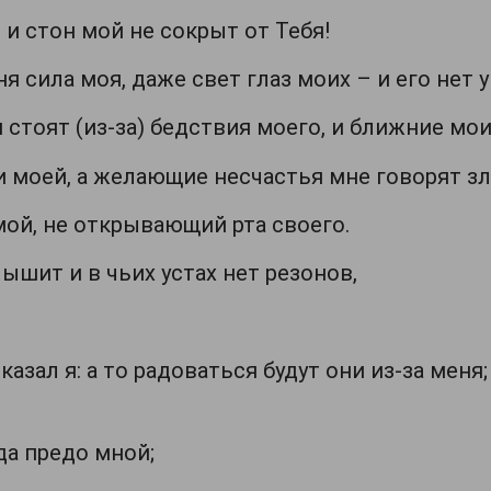
я, и стон мой не сокрыт от Тебя!
я сила моя, даже свет глаз моих – и его нет у
стоят (из-за) бедствия моего, и ближние мои
и моей, а желающие несчастья мне говорят з
немой, не открывающий рта своего.
слышит и в чьих устах нет резонов,
сказал я: а то радоваться будут они из-за мен
гда предо мной;