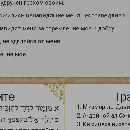
 удручен грехом своим.
множились ненавидящие меня несправедливо.
навидят меня за стремление мое к добру.
, не удаляйся от меня!
сение мое.
ите
Тр
Мизмор ле-Дави
א
מִזְמ֖וֹר לְדָוִ֣ד לְהַזְכִּֽיר׃
А-дойной ал бэ-
ב
יְֽהוָ֗ה אַל־בְּקֶצְפְּךָ֥ תוֹכִי
Ки хицеха нихату