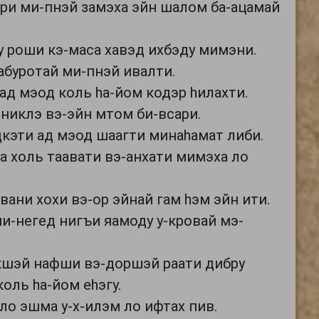
ри ми-пнэй замэха эйн шалом ба-ацамай
у роши кэ-маса хавэд ихбэду мимэни.
абуротай ми-пнэй ивалти.
ад мэод коль hа-йом кодэр hилахти.
 никлэ вэ-эйн мтом би-всари.
кэти ад мэод шаагти минаhамат либи.
а холь таавати вэ-анхати мимэха ло
вани хохи вэ-ор эйнай гам hэм эйн ити.
ми-негед нигъи яамоду у-кровай мэ-
кшэй нафши вэ-доршэй раати дибру
оль hа-йом еhэгу.
ло эшма у-х-илэм ло ифтах пив.