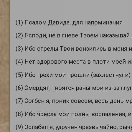
(1) Псалом Давида, для напоминания.
(2) Г-споди, не в гневе Твоем наказывай
(3) Ибо стрелы Твои вонзились в меня и
(4) Нет здорового места в плоти моей из
(5) Ибо грехи мои прошли (захлестнули
(6) Смердят, гноятся раны мои из-за глу
(7) Согбен я, поник совсем, весь день м
(8) Ибо чресла мои полны воспаления, и
(9) Ослабел я, удручен чрезвычайно, рыч