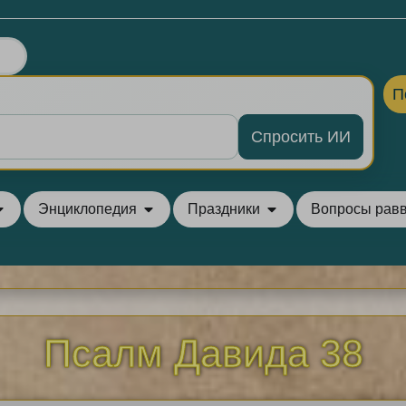
П
Спросить ИИ
Энциклопедия
Праздники
Вопросы рав
Псалм Давида 38