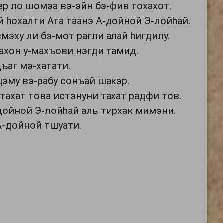
ер ло шомэа вэ-эйн бэ-фив тохахот.
й hохалти Ата таанэ А-дойной Э-лойhай.
мэху ли бэ-мот рагли алай hигдилу.
нахон у-махъови нэгди тамид.
ъаг мэ-хатати.
цэму вэ-рабу сонъай шакэр.
тахат това истэнуни тахат радфи тов.
дойной Э-лойhай аль тирхак мимэни.
А-дойной тшуати.