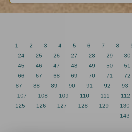
1
2
3
4
5
6
7
8
24
25
26
27
28
29
30
45
46
47
48
49
50
51
66
67
68
69
70
71
72
87
88
89
90
91
92
93
107
108
109
110
111
112
125
126
127
128
129
130
143