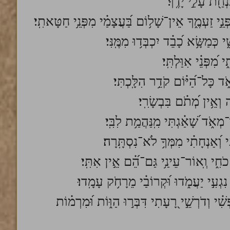
נְחַ֖ת עָלַ֣י יָדֶֽךָ׃
ֵ֣י זַעְמֶ֑ךָ אֵין־שָׁל֥וֹם בַּ֝עֲצָמַ֗י מִפְּנֵ֥י חַטָּאתִֽי׃
כְּמַשָּׂ֥א כָ֝בֵ֗ד יִכְבְּד֥וּ מִמֶּֽנִּי׃
מִ֝פְּנֵ֗י אִוַּלְתִּֽי׃
 כָּל־הַ֝יּ֗וֹם קֹדֵ֥ר הִלָּֽכְתִּי׃
 וְאֵ֥ין מְ֝תֹ֗ם בִּבְשָׂרִֽי׃
ְאֹ֑ד שָׁ֝אַ֗גְתִּי מִֽנַּהֲמַ֥ת לִבִּֽי׃
֑י וְ֝אַנְחָתִ֗י מִמְּךָ֥ לֹא־נִסְתָּֽרָה׃
כֹחִ֑י וְֽאוֹר־עֵינַ֥י גַּם־הֵ֝֗ם אֵ֣ין אִתִּֽי׃
ִגְעִ֣י יַעֲמֹ֑דוּ וּ֝קְרוֹבַ֗י מֵרָחֹ֥ק עָמָֽדוּ׃
ִׁ֗י וְדֹרְשֵׁ֣י רָ֭עָתִי דִּבְּר֣וּ הַוּ֑וֹת וּ֝מִרְמ֗וֹת