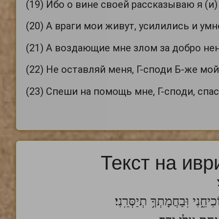
(19) Ибо о вине своей рассказываю я (и)
(20) А враги мои живут, усилились и у
(21) А воздающие мне злом за добро не
(22) Не оставляй меня, Г-споди Б-же мой
(23) Спеши на помощь мне, Г-споди, спа
Текст на ивр
חֵ֑נִי וּֽבַחֲמָתְךָ֥ תְיַסְּרֵֽנִי׃