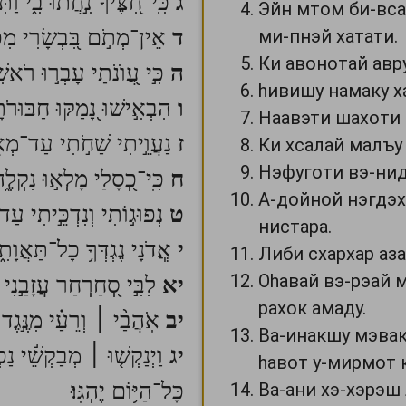
ג
כִּֽי־חִ֭צֶּיךָ נִ֣חֲתוּ בִ֑י וַתִּ
Эйн мтом би-вса
ד
אֵין־מְתֹ֣ם בִּ֭בְשָׂרִי מִפְּנ
ми-пнэй хатати.
Ки авонотай авр
ה
כִּ֣י עֲ֭וֺנֹתַי עָבְר֣וּ רֹאשִׁ֑י 
hивишу намаку х
ו
הִבְאִ֣ישׁוּ נָ֭מַקּוּ חַבּוּרֹתָ֑י 
Наавэти шахоти 
ז
נַעֲוֵ֣יתִי שַׁחֹ֣תִי עַד־מְאֹ֑ד
Ки хсалай малъу
Нэфуготи вэ-нид
ח
כִּֽי־כְ֭סָלַי מָלְא֣וּ נִקְלֶ֑ה
А-дойной нэгдэх
ט
נְפוּג֣וֹתִי וְנִדְכֵּ֣יתִי עַד־מ
нистара.
י
אֲ‍ֽדֹנָי נֶגְדְּךָ֥ כָל־תַּאֲוָתִ
Либи схархар аза
Оhавай вэ-рэай 
יא
לִבִּ֣י סְ֭חַרְחַר עֲזָבַ֣נִי 
рахок амаду.
יב
אֹֽהֲבַ֨י ׀ וְרֵעַ֗י מִנֶּ֣גֶד נ
Ва-инакшу мэва
יג
וַיְנַקְשׁ֤וּ ׀ מְבַקְשֵׁ֬י נַפְש
hавот у-мирмот к
כָּל־הַיּ֥וֹם יֶהְגּֽוּ׃
Ва-ани хэ-хэрэш 