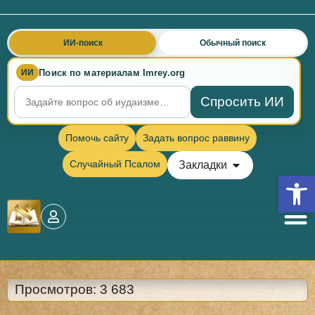
ИИ-поиск
Обычный поиск
Поиск по материалам Imrey.org
ИИ
Спросить ИИ
Помочь сайту
Задать вопрос раввину
Случайный Псалом
Закладки
Откры
Просмотров:
3 683