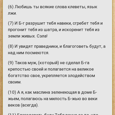
(6) Любишь ты всякие слова клеветы, язык
лжи.
(7) И Б-г разрушит тебя навеки, сгребет тебя и
прогонит тебя из шатра, и искоренит тебя из
земли живых. Сэла!
(8) И увидят праведники, и благоговеть будут, а
над ним посмеются.
(9) Таков муж, (который) не сделал Б-га
крепостью своей и полагается на великое
богатство свое, укрепляется злодейством
своим.
(10) А я, как маслина зеленеющая в доме Б-
жьем, полагаюсь на милость Б-жью во веки
веков (всегда).
(11) Благодарить буду Тебя вечно за то, что