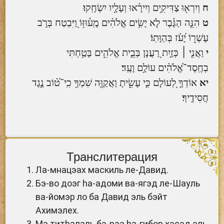
ח
וְיִרְא֖וּ צַדִּיקִ֥ים וְיִירָ֗אוּ וְעָלָ֥יו יִשְׂחָֽקוּ׃
ט
הִנֵּ֤ה הַגֶּ֗בֶר לֹ֤א יָשִׂ֥ים אֱלֹהִ֗ים מָֽע֫וּזּ֥וֹ וַ֭יִּבְטַח בְּרֹ֣ב
עָשְׁר֑וֹ יָ֝עֹ֗ז בְּהַוָּתֽוֹ׃
י
וַאֲנִ֤י ׀ כְּזַ֣יִת רַ֭עֲנָן בְּבֵ֣ית אֱלֹהִ֑ים בָּטַ֥חְתִּי
בְחֶֽסֶד־אֱ֝לֹהִ֗ים עוֹלָ֥ם וָעֶֽד׃
יא
אוֹדְךָ֣ לְ֭עוֹלָם כִּ֣י עָשִׂ֑יתָ וַאֲקַוֶּ֖ה שִׁמְךָ֥ כִֽי־ט֝֗וֹב נֶ֣גֶד
חֲסִידֶֽיךָ׃
Транслитерация
Ла-мнацэах маскиль ле-Давид.
Бэ-во доэг hа-адоми ва-ягэд ле-Шауль
ва-йомэр ло ба Давид эль бэйт
Ахимэлех.
Ма титhалаль бэ-раа hа-гибор хэсэд эль