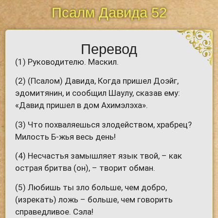
Псалм Давида 52
Перевод
(1) Руководителю. Маскил.
(2) (Псалом) Давида, Когда пришел Доэйг,
эдомитянин, и сообщил Шаулу, сказав ему:
«Давид пришел в дом Ахимэлэха».
(3) Что похваляешься злодейством, храбрец?
Милость Б-жья весь день!
(4) Несчастья замышляет язык твой, – как
острая бритва (он), – творит обман.
(5) Любишь ты зло больше, чем добро,
(изрекать) ложь – больше, чем говорить
справедливое. Сэла!