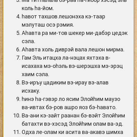
коль hа-йом.
hавот тахшов лешонэха кэ-таар
мэлуташ осэ рэмия.
Аhавта ра ми-тов шекер ми-дабэр цедэк
сэла.
Аhавта холь диврэй вала лешон мирма.
Гам Эль итацха ла-нэцах яхтэха в-
исахаха мэ-оhэль вэ-шерэшха мэ-эрэц
хаим сэла.
Вэ-иръу цадиким вэ-ирау вэ-алав
исхаку.
hинэ hа-гэвэр ло ясим Элойhим маузо
ва-ивтах бэ-ров ашро яоз бэ-hавато.
Ва-ани кэ-зайт раанан бэ-вэйт Элойhим
батахти вэ-хэсэд Элойhим олам ва-эд.
Одха ле-олам ки асита ва-акавэ шимха