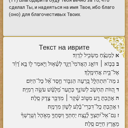
сделал Ты, и надеяться на имя Твое, ибо благо
(оно) для благочестивых Твоих.
Текст на иврите
א
לַמְנַצֵּ֗חַ מַשְׂכִּ֥יל לְדָוִֽד׃
ב
בְּב֤וֹא ׀ דּוֹאֵ֣ג הָאֲדֹמִי֮ וַיַּגֵּ֪ד לְשָׁ֫א֥וּל וַיֹּ֥אמֶר ל֑וֹ בָּ֥א דָ֝וִ֗ד
אֶל־בֵּ֥ית אֲחִימֶֽלֶךְ׃
ג
מַה־תִּתְהַלֵּ֣ל בְּ֭רָעָה הַגִּבּ֑וֹר חֶ֥סֶד אֵ֝֗ל כָּל־הַיּֽוֹם׃
ד
הַ֭וּוֹת תַּחְשֹׁ֣ב לְשׁוֹנֶ֑ךָ כְּתַ֥עַר מְ֝לֻטָּ֗שׁ עֹשֵׂ֥ה רְמִיָּֽה׃
ה
אָהַ֣בְתָּ רָּ֣ע מִטּ֑וֹב שֶׁ֓קֶר ׀ מִדַּבֵּ֖ר צֶ֣דֶק סֶֽלָה׃
ו
אָהַ֥בְתָּ כָֽל־דִּבְרֵי־בָ֗לַע לְשׁ֣וֹן מִרְמָֽה׃
ז
גַּם־אֵל֮ יִתָּצְךָ֪ לָ֫נֶ֥צַח יַחְתְּךָ֣ וְיִסָּחֲךָ֣ מֵאֹ֑הֶל וְשֵֽׁרֶשְׁךָ֨
מֵאֶ֖רֶץ חַיִּ֣ים סֶֽלָה׃