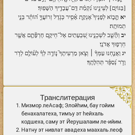
[בַּגּוֹיִ֣ם] לְעֵינֵ֑ינוּ נִ֝קְמַ֗ת דַּֽם־עֲבָדֶ֥יךָ הַשָּׁפֽוּךְ׃
יא
תָּ֤ב֣וֹא לְפָנֶיךָ֮ אֶנְקַ֪ת אָ֫סִ֥יר כְּגֹ֥דֶל זְרוֹעֲךָ֑ ה֝וֹתֵ֗ר בְּנֵ֣י
תְמוּתָֽה׃
יב
וְהָ֘שֵׁ֤ב לִשְׁכֵנֵ֣ינוּ שִׁ֭בְעָתַיִם אֶל־חֵיקָ֑ם חֶרְפָּ֘תָ֤ם אֲשֶׁ֖ר
חֵרְפ֣וּךָ אֲדֹנָֽי׃
יג
וַאֲנַ֤חְנוּ עַמְּךָ֨ ׀ וְצֹ֥אן מַרְעִיתֶךָ֮ נ֤וֹדֶ֥ה לְּךָ֗ לְע֫וֹלָ֥ם לְדֹ֥ר
וָדֹ֑ר נְ֝סַפֵּ֗ר תְּהִלָּתֶֽךָ׃
Транслитерация
Мизмор леАсаф; Элойhим, бау гойим
бенахалатеха, тимъу эт hейхаль
кодшеха, саму эт Йерушалаим ле-ийим.
Натну эт нивлат авадеха маахаль леоф