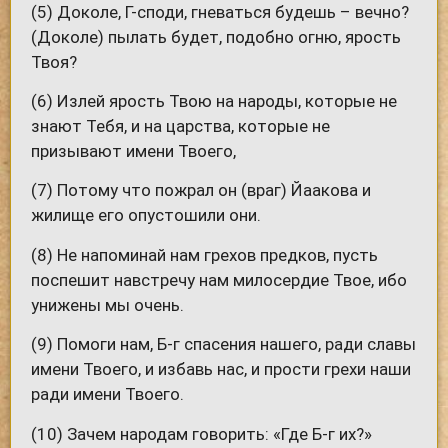
(5) Доколе, Г-споди, гневаться будешь – вечно?
(Доколе) пылать будет, подобно огню, ярость
Твоя?
(6) Излей ярость Твою на народы, которые не
знают Тебя, и на царства, которые не
призывают имени Твоего,
(7) Потому что пожрал он (враг) Йаакова и
жилище его опустошили они.
(8) Не напоминай нам грехов предков, пусть
поспешит навстречу нам милосердие Твое, ибо
унижены мы очень.
(9) Помоги нам, Б-г спасения нашего, ради славы
имени Твоего, и избавь нас, и прости грехи наши
ради имени Твоего.
(10) Зачем народам говорить: «Где Б-г их?»