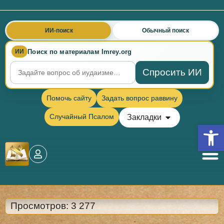
ИИ-поиск
Обычный поиск
Поиск по материалам Imrey.org
ИИ
Спросить ИИ
Помочь сайту
Задать вопрос раввину
Случайный Псалом
Закладки
Откры
Просмотров:
3 277