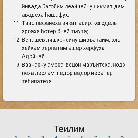
йивада багойим леэйнейну никмат дам
авадеха hашафух.
Таво лефанеха энкат асир: кегодель
зроаха hотер бней тмута;
Веhашев лишхенейну шивъатаим, эль
хейкам херпатам ашер херфуха
Адойнай.
Ваанахну амеха, вецон маръитеха, нодэ
леха леолам, ледор вадор несапер
теhилатеха.
Теилим