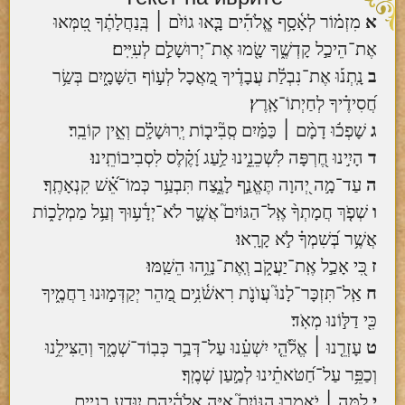
א
מִזְמ֗וֹר לְאָ֫סָ֥ף אֱ‍ֽלֹהִ֡ים בָּ֤אוּ גוֹיִ֨ם ׀ בְּֽנַחֲלָתֶ֗ךָ טִ֭מְּאוּ
אֶת־הֵיכַ֣ל קָדְשֶׁ֑ךָ שָׂ֖מוּ אֶת־יְרוּשָׁלִַ֣ם לְעִיִּֽים׃
ב
נָֽתְנ֡וּ אֶת־נִבְלַ֬ת עֲבָדֶ֗יךָ מַ֭אֲכָל לְע֣וֹף הַשָּׁמָ֑יִם בְּשַׂ֥ר
חֲ֝סִידֶ֗יךָ לְחַיְתוֹ־אָֽרֶץ׃
ג
שָׁפְכ֬וּ דָמָ֨ם ׀ כַּמַּ֗יִם סְֽבִ֘יב֤וֹת יְֽרוּשָׁלִָ֗ם וְאֵ֣ין קוֹבֵֽר׃
ד
הָיִ֣ינוּ חֶ֭רְפָּה לִשְׁכֵנֵ֑ינוּ לַ֥עַג וָ֝קֶ֗לֶס לִסְבִיבוֹתֵֽינוּ׃
ה
עַד־מָ֣ה יְ֭הוָה תֶּאֱנַ֣ף לָנֶ֑צַח תִּבְעַ֥ר כְּמוֹ־אֵ֝֗שׁ קִנְאָתֶֽךָ׃
ו
שְׁפֹ֤ךְ חֲמָתְךָ֨ אֶֽל־הַגּוֹיִם֮ אֲשֶׁ֪ר לֹא־יְדָ֫ע֥וּךָ וְעַ֥ל מַמְלָכ֑וֹת
אֲשֶׁ֥ר בְּ֝שִׁמְךָ֗ לֹ֣א קָרָֽאוּ׃
ז
כִּ֭י אָכַ֣ל אֶֽת־יַעֲקֹ֑ב וְֽאֶת־נָוֵ֥הוּ הֵשַֽׁמּוּ׃
ח
אַֽל־תִּזְכָּר־לָנוּ֮ עֲוֺנֹ֪ת רִאשֹׁ֫נִ֥ים מַ֭הֵר יְקַדְּמ֣וּנוּ רַחֲמֶ֑יךָ
כִּ֖י דַלּ֣וֹנוּ מְאֹֽד׃
ט
עָזְרֵ֤נוּ ׀ אֱלֹ֘הֵ֤י יִשְׁעֵ֗נוּ עַל־דְּבַ֥ר כְּבֽוֹד־שְׁמֶ֑ךָ וְהַצִּילֵ֥נוּ
וְכַפֵּ֥ר עַל־חַ֝טֹּאתֵ֗ינוּ לְמַ֣עַן שְׁמֶֽךָ׃
י
לָ֤מָּה ׀ יֹאמְר֣וּ הַגּוֹיִם֮ אַיֵּ֪ה אֱ‍ֽלֹהֵ֫יהֶ֥ם יִוָּדַ֣ע בגיים