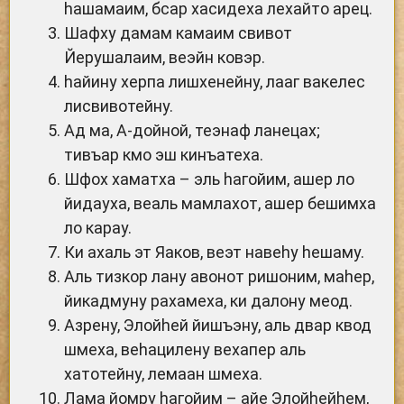
hашамаим, бсар хасидеха лехайто арец.
Шафху дамам камаим свивот
Йерушалаим, веэйн ковэр.
hайину херпа лишхенейну, лааг вакелес
лисвивотейну.
Ад ма, А-дойной, теэнаф ланецах;
тивъар кмо эш кинъатеха.
Шфох хаматха – эль hагойим, ашер ло
йидауха, веаль мамлахот, ашер бешимха
ло карау.
Ки ахаль эт Яаков, веэт навеhу hешаму.
Аль тизкор лану авонот ришоним, маhер,
йикадмуну рахамеха, ки далону меод.
Азрену, Элойhей йишъэну, аль двар квод
шмеха, веhацилену вехапер аль
хатотейну, лемаан шмеха.
Лама йомру hагойим – айе Элойhейhем,