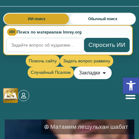
ИИ-поиск
Обычный поиск
Поиск по материалам Imrey.org
ИИ
Спросить ИИ
Помочь сайту
Задать вопрос раввину
Случайный Псалом
Закладки
Откры
Матамим лешульхан шабат