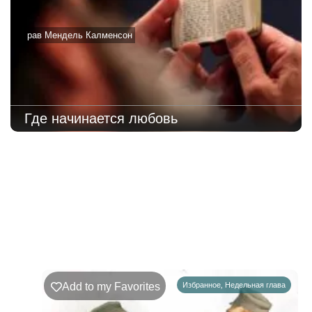
рав Мендель Калменсон
Где начинается любовь
221
Недельная
Комментарии
глава
Ръэ
Add to my Favorites
Избранное
,
Недельная глава
02.08.2026