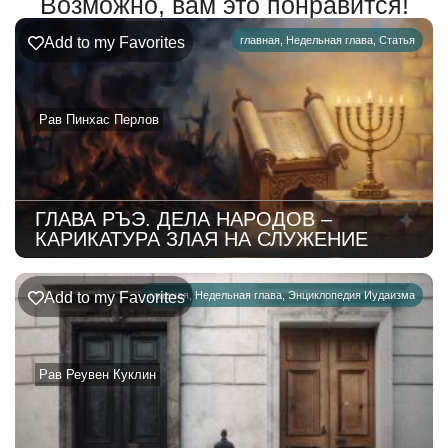
Возможно, вам это понравится!
Add to my Favorites
главная
,
Недельная глава
,
Статья
Рав Пинхас Перлов
ГЛАВА РЪЭ. ДЕЛА НАРОДОВ –
КАРИКАТУРА ЗЛАЯ НА СЛУЖЕНИЕ
Add to my Favorites
главная
,
Недельная глава
,
Энциклопедия Иудаизма
Рав Реувен Куклин