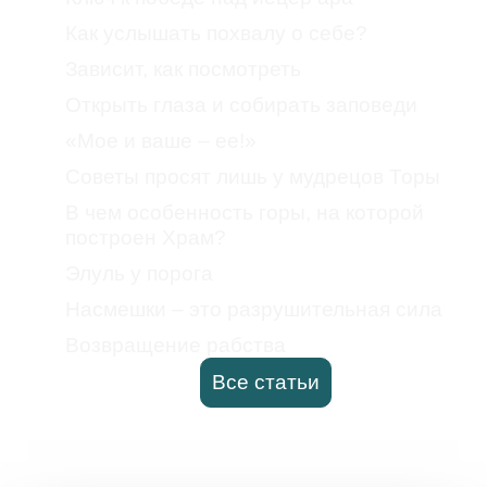
Как услышать похвалу о себе?
Зависит, как посмотреть
Открыть глаза и собирать заповеди
«Мое и ваше – ее!»
Советы просят лишь у мудрецов Торы
В чем особенность горы, на которой
построен Храм?
Элуль у порога
Насмешки – это разрушительная сила
Возвращение рабства
Все статьи