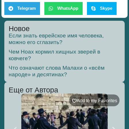
Telegram
WhatsApp
Skype
Новое
Если знать еврейское имя человека,
можно его сглазить?
Чем Ноах кормил хищных зверей в
ковчеге?
Что означают слова Малахи о «всём
народе» и десятинах?
Еще от Автора
Add to my Favorites