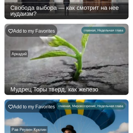
Свобода выбора — как смотрит на нее
иудаизм?
Add to my Favorites
главная
,
Недельная глава
Аркадий
Мудрец Торы тверд, как железо
Add to my Favorites
главная
,
Мировоззрение
,
Недельная глава
Рав Реувен Куклин