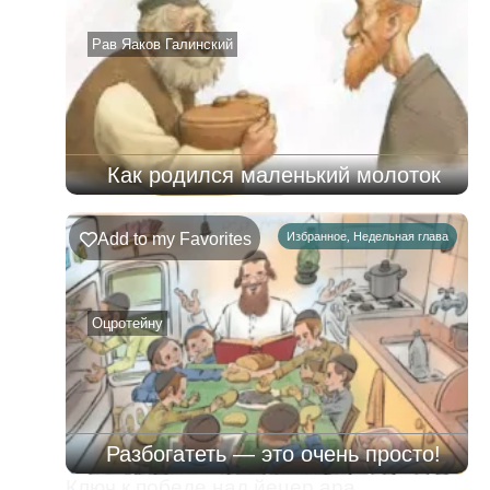
–
08.08.2026
Рав Яаков Галинский
Как родился маленький молоток
Add to my Favorites
Избранное
,
Недельная глава
Оцротейну
Разбогатеть — это очень просто!
Ключ к победе над йецер ара