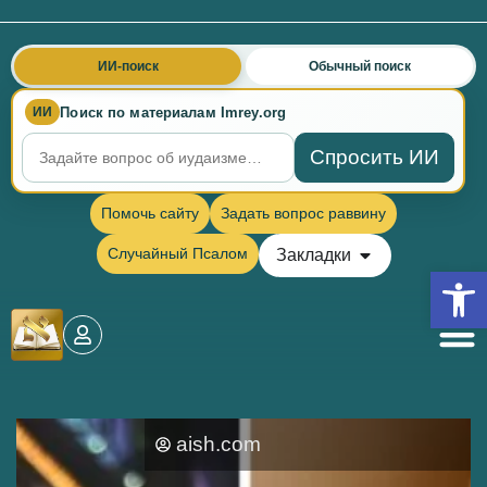
ИИ-поиск
Обычный поиск
Поиск по материалам Imrey.org
ИИ
Спросить ИИ
Помочь сайту
Задать вопрос раввину
Случайный Псалом
Закладки
Откры
aish.com