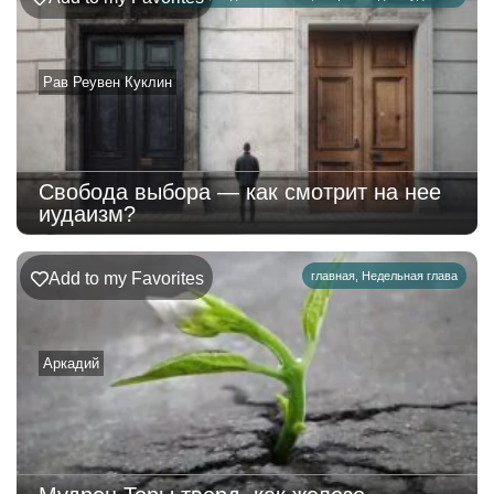
Рав Реувен Куклин
Свобода выбора — как смотрит на нее
иудаизм?
Add to my Favorites
главная
,
Недельная глава
Аркадий