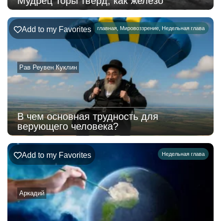
Мудрец Торы тверд, как железо
Add to my Favorites
главная
,
Мировоззрение
,
Недельная глава
Рав Реувен Куклин
В чем основная трудность для
верующего человека?
Add to my Favorites
Недельная глава
Аркадий