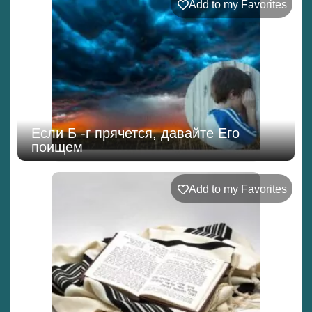
Add to my Favorites
Если Б -г прячется, давайте Его
поищем
Add to my Favorites