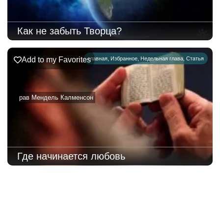
Как не забыть Творца?
Add to my Favorites
главная
,
Избранное
,
Недельная глава
,
Статья
рав Мендель Калменсон
Где начинается любовь
221