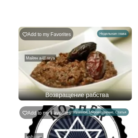
Недельная
Комментарии
глава
Ръэ
Add to my Favorites
Недельная глава
02.08.2026
–
08.08.2026
Майян а-Шавуа
Возвращение рабства
Add to my Favorites
Избранное
,
Мировоззрение
,
Статья
aish.com