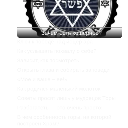
Зачем есть кошерное?
Ключ к победе над йецер ара
Как услышать похвалу о себе?
Зависит, как посмотреть
Открыть глаза и собирать заповеди
«Мое и ваше – ее!»
Как родился маленький молоток
Советы просят лишь у мудрецов Торы
Разбогатеть — это очень просто!
В чем особенность горы, на которой
построен Храм?