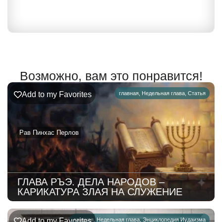
Возможно, вам это понравится!
Add to my Favorites
главная
,
Недельная глава
,
Статья
Рав Пинхас Перлов
ГЛАВА РЪЭ. ДЕЛА НАРОДОВ –
КАРИКАТУРА ЗЛАЯ НА СЛУЖЕНИЕ
Add to my Favorites
главная
,
Недельная глава
,
Энциклопедия Иудаизма