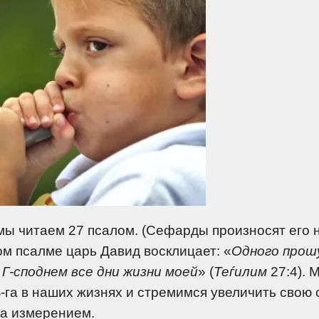
 мы читаем 27 псалом. (Сефарды произносят его 
ом псалме царь Давид восклицает: «
Одного прошу
Г-споднем все дни жизни моей
» (
Теѓилим
27:4). 
га в наших жизнях и стремимся увеличить свою 
ма измерением.