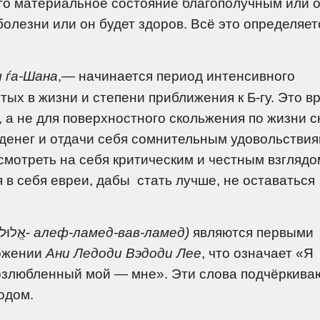
 его материальное состояние благополучным или 
болезни или он будет здоров. Всё это определяет
 ѓа-Шана
,— начинается период интенсивного
тых в жизни и степени приближения к Б-гу. Это в
, а не для поверхностного скольжения по жизни с
денег и отдачи себя сомнительным удовольствия
смотреть на себя критическим и честным взглядом
 в себя евреи, дабы стать лучше, не оставаться
Четыре еврейских буквы слова «Элуль» (אֱלוּל‏-
алеф-ламед-вав-ламед)
являются первыми
ложении
Ани Ледоди Вэдоди Лее
, что означает
«Я
возлюбленный мой — мне».
Эти слова подчёркива
одом.