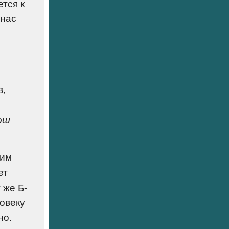
ется к
 нас
в,
ош
шим
ет
 же Б-
овеку
но.