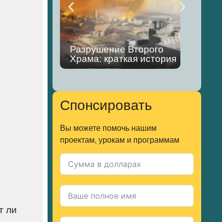
Оди
Разрушение Второго
иуд
Храма: краткая история
пла
Спонсировать
Вы можете помочь нашим
проектам, урокам и программам
т ли