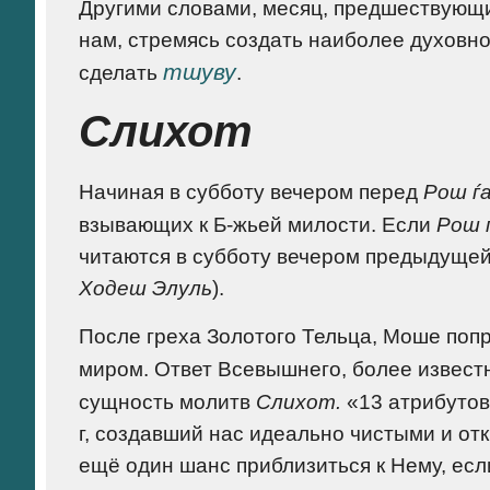
Другими словами, месяц, предшествую
нам, стремясь создать наиболее духовн
тшуву
сделать
.
Слихот
Начиная в субботу вечером перед
Рош ѓ
взывающих к Б-жьей милости. Если
Рош 
читаются в субботу вечером предыдуще
Ходеш Элуль
).
После греха Золотого Тельца, Моше попр
миром. Ответ Всевышнего, более известн
сущность молитв
Слихот.
«13 атрибутов
г, создавший нас идеально чистыми и о
ещё один шанс приблизиться к Нему, есл