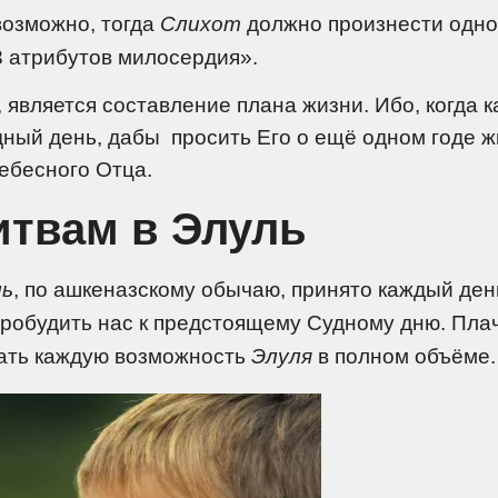
возможно, тогда
Слихот
должно произнести одно
3 атрибутов милосердия».
, является составление плана жизни. Ибо, когда 
ный день, дабы просить Его о ещё одном годе ж
Небесного Отца.
итвам в Элуль
ль
, по ашкеназскому обычаю, принято каждый ден
робудить нас к предстоящему Судному дню. Пл
ать каждую возможность
Элуля
в полном объёме.