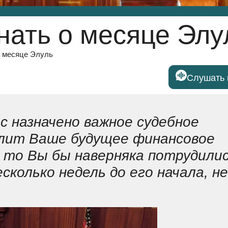
знать о месяце Элу
о месяце Элуль
Слушать 
ас назначено важное судебное
елит Ваше будущее финансовое
, то Вы бы наверняка потрудили
сколько недель до его начала, не