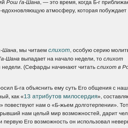
щий
Рош ѓа-Шана
, — это время, когда Б-г приближа
о-вдохновляющую атмосферу, которая побуждает
слихот
а-Шана
, мы читаем
, особую серию молит
ѓа-Шана
выпадает на начало недели, то
слихот
й недели. (Сефарды начинают читать
слихот в Р
осил Б-га объяснить ему суть Его общения с на
13 атрибутов милосердия
ый, как «
», составля
» повествуют нам о «Б-жьем долготерпении». Тот
ткрывший нам целый мир возможностей, дарит чел
и первую Его возможность он использовал невер