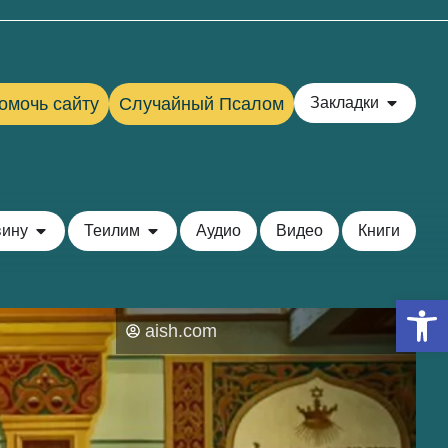
омочь сайту
Случайный Псалом
Закладки
вину
Теилим
Аудио
Видео
Книги
Откры
aish.com