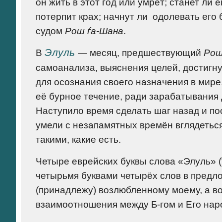
он жить в этот год или умрёт; станет ли
потерпит крах; начнут ли одолевать его 
судом
Рош ѓа-Шана
.
Элуль
В
— месяц, предшествующий
Рош
самоанализа, выяснения целей, достигну
для осознания своего назначения в мире
её бурное течение, ради зарабатывания 
Наступило время сделать шаг назад и по
умели с незапамятных времён вглядеться
такими, какие есть.
четырьмя буквами четырёх слов в пред
(принадлежу) возлюбленному моему, а 
взаимоотношения между Б-гом и Его нар