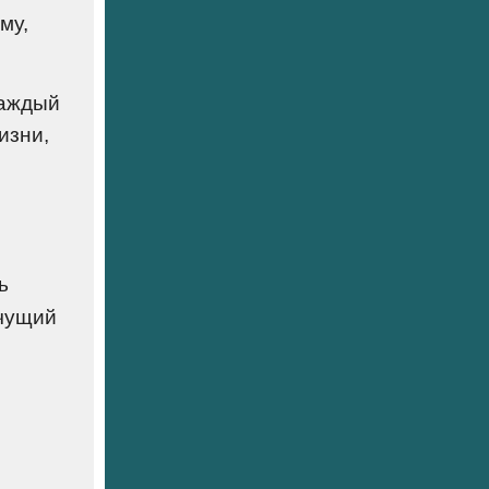
му,
каждый
изни,
ь
ачущий