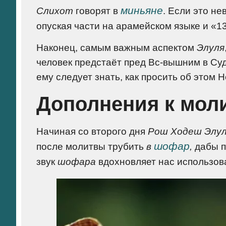
миньяне
Слихот
говорят в
. Если это не
опуская части на арамейском языке и «1
Наконец, самым важным аспектом
Элуля
человек предстаёт пред Вс-вышним в Суд
ему следует знать, как просить об этом 
Дополнения к мол
Начиная со второго дня
Рош Ходеш Элу
шофар
после молитвы трубить
в
,
дабы п
звук
шофара
вдохновляет нас использов