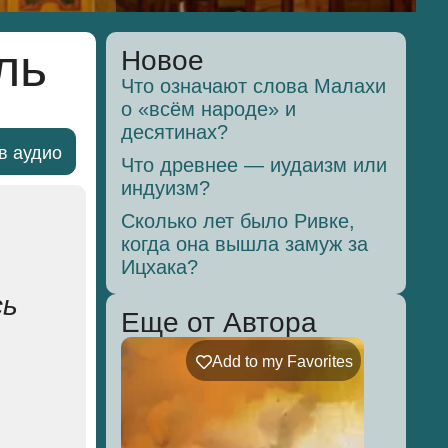
ль
Новое
Что означают слова Малахи
о «всём народе» и
десятинах?
в аудио
Что древнее — иудаизм или
индуизм?
Сколько лет было Ривке,
когда она вышла замуж за
Ицхака?
сь
Еще от Автора
Add to my Favorites