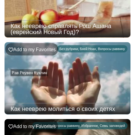
Как нееврею справлять Рош Ашана
(еврейский Новый Год)?
Add to my Favorites
Без рубрики
,
Бней Ноах
,
Вопросы раввину
Рав Реувен Куклин
Как нееврею молиться о своих детях
Add to my Favorites
Бней Ноах
,
Вопросы раввину
,
Избранное
,
Семь заповедей