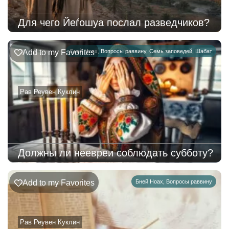
Для чего Йеѓошуа послал разведчиков?
Add to my Favorites
Бней Ноах
,
Вопросы раввину
,
Семь заповедей
,
Шабат
Рав Реувен Куклин
Должны ли неевреи соблюдать субботу?
Add to my Favorites
Бней Ноах
,
Вопросы раввину
Рав Реувен Куклин