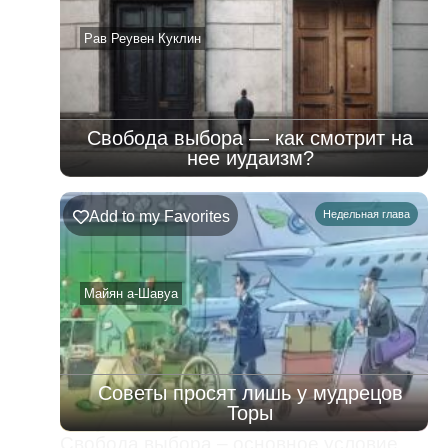
–
08.08.2026
Рав Реувен Куклин
Свобода выбора — как смотрит на
нее иудаизм?
Add to my Favorites
Недельная глава
Майян а-Шавуа
Советы просят лишь у мудрецов
Торы
Свобода выбора – основное условие