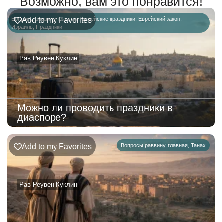
Возможно, вам это понравится!
Вопросы раввину
Add to my Favorites
,
главная
,
Еврейские праздники
,
Еврейский закон
,
Израиль
,
Праздники
Рав Реувен Куклин
Можно ли проводить праздники в
диаспоре?
Add to my Favorites
Вопросы раввину
,
главная
,
Танах
Рав Реувен Куклин