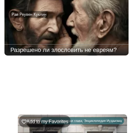
Рав Реувен Куклин
Разрешено ли злословить не евреям?
221
Недельная
Комментарии
глава
Ръэ
Add to my Favorites
главная
,
Недельная глава
,
Энциклопедия Иудаизма
02.08.2026