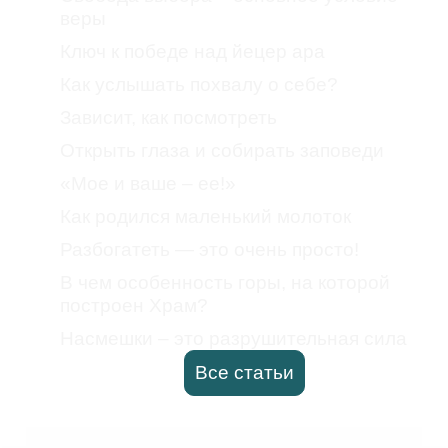
веры
Ключ к победе над йецер ара
Как услышать похвалу о себе?
Зависит, как посмотреть
Открыть глаза и собирать заповеди
«Мое и ваше – ее!»
Как родился маленький молоток
Разбогатеть — это очень просто!
В чем особенность горы, на которой
построен Храм?
Насмешки – это разрушительная сила
Все статьи