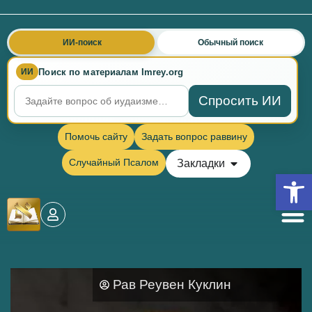
ИИ-поиск
Обычный поиск
Поиск по материалам Imrey.org
ИИ
Спросить ИИ
Помочь сайту
Задать вопрос раввину
Случайный Псалом
Закладки
Откры
Рав Реувен Куклин