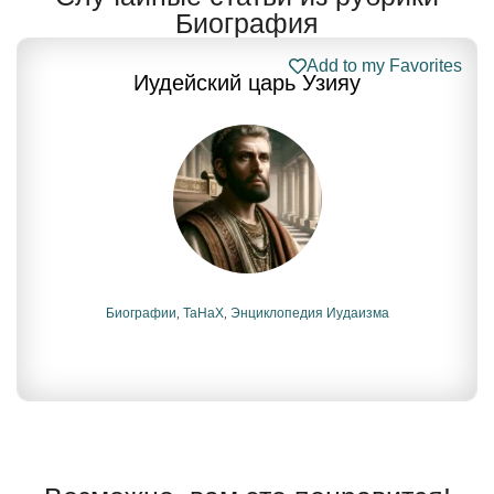
Биография
Add to my Favorites
Иудейский царь Узияу
Биографии
,
ТаНаХ
,
Энциклопедия Иудаизма