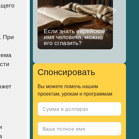
ащего
Если знать еврейское
Чем
. При
имя человека, можно
хищ
его сглазить?
ков
иема
ости
Спонсировать
ожет
Вы можете помочь нашим
проектам, урокам и программам
и
а