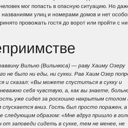
, человек мог попасть в опасную ситуацию. Но даж
 с названиями улиц и номерами домов и нет особо
ринято провожать гостя до ворот или пройти с н
еприимстве
раввину Вильно (Вильнюса) — раву Хаиму Озеру
о не было ни еды, ни сукки. Рав Хаим Озер попр
ся и сказал: «Вы можете спуститься в сукку и
неважно себя чувствую, а, как вы знаете, больн
а гость уже сидел за роскошно накрытым столом 
ом спускается вниз. Гость был просто поражен, а
е следующим образом: «Мне вдруг пришло в голо
 от заповеди сидеть в сукке, тем не менее, не