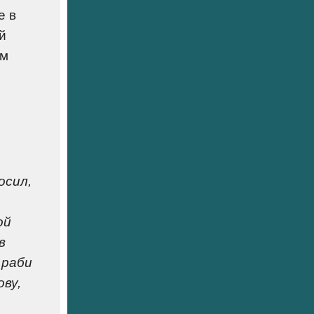
е в
й
им
осил,
ой
в
 раби
ву,