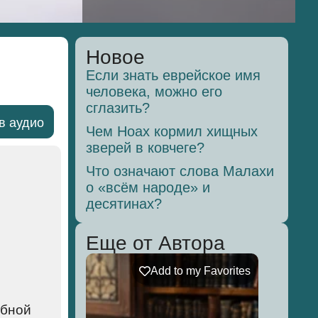
Новое
Если знать еврейское имя
человека, можно его
сглазить?
в аудио
Чем Ноах кормил хищных
зверей в ковчеге?
Что означают слова Малахи
о «всём народе» и
десятинах?
Еще от Автора
Add to my Favorites
обной