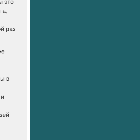
ы это
га,
ой раз
ее
ы в
 и
узей