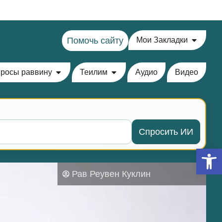
Помочь сайту
Мои Закладки
росы раввину
Теилим
Аудио
Видео
Спросить ИИ
Откры
Рав Реувен Куклин