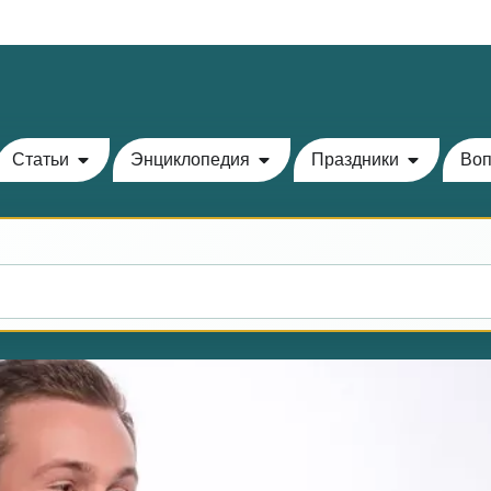
Теилим на сегодня - 14 Ава: главы 72-76
Статьи
Энциклопедия
Праздники
Воп