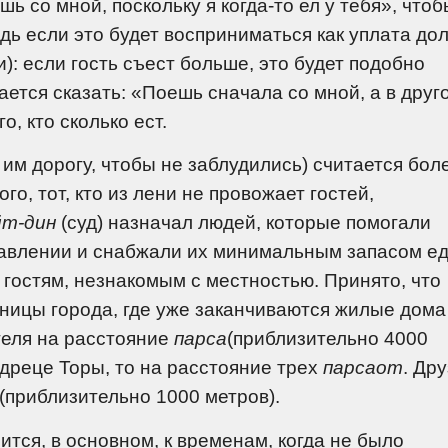
шь со мной, поскольку я когда-то ел у тебя», чтоб
дь если это будет восприниматься как уплата дол
): если гость съест больше, это будет подобно
ется сказать: «Поешь сначала со мной, а в друг
о, кто сколько ест.
ь им дорогу, чтобы не заблудились) считается бол
го, тот, кто из лени не провожает гостей,
йт-дин
(суд) назначал людей, которые помогали
равлении и снабжали их минимальным запасом ед
 гостям, незнакомым с местностью. Принято, что
аницы города, где уже заканчиваются жилые дома
теля на расстояние
парса
(приблизительно 4000
удреце Торы, то на расстояние трех
парсаот
. Др
(приблизительно 1000 метров).
тся, в основном, к временам, когда не было