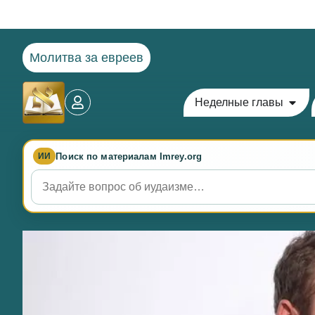
Молитва за евреев
Неделные главы
Поиск по материалам Imrey.org
ИИ