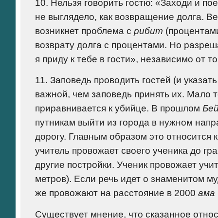
10. Нельзя говорить гостю: «Заходи и пое
не выглядело, как возвращение долга. Ве
возникнет проблема с
рибит
(процентами
возврату долга с процентами. Но разреша
я приду к тебе в гости», независимо от тог
11. Заповедь проводить гостей (и указат
важной, чем заповедь принять их. Мало то
приравнивается к убийце. В прошлом
Бе
путникам выйти из города в нужном нап
дорогу. Главным образом это относится к
учитель провожает своего ученика до гр
другие постройки. Ученик провожает учи
метров). Если речь идет о знаменитом м
же провожают на расстояние в 2000
ама
Существует мнение, что сказанное относи