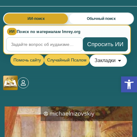
ИИ-поиск
Обычный поиск
Поиск по материалам Imrey.org
ИИ
Спросить ИИ
Помочь сайту
Случайный Псалом
Закладки
Откры
michaelnizovskiy