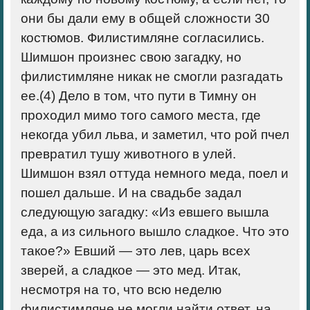
они бы дали ему в общей сложности 30
костюмов. Филистимляне согласились.
Шимшон произнес свою загадку, но
филистимляне никак не смогли разгадать
ее.(
4)
Дело в том, что пути в Тимну он
проходил мимо того самого места, где
некогда убил льва, и заметил, что рой пчел
превратил тушу животного в улей.
Шимшон взял оттуда немного меда, поел и
пошел дальше. И на свадьбе задал
следующую загадку: «Из евшего вышла
еда, а из сильного вышло сладкое. Что это
такое?» Евший — это лев, царь всех
зверей, а сладкое — это мед. Итак,
несмотря на то, что всю неделю
филистимляне не могли найти ответ, на