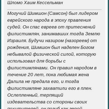
Шломо Хаим Кессельман
Могучий Шимшон (Самсон) был лидером
еврейского народа в эпоху правления
судей. Он спас евреев от притеснений
филистимлян, занимавших тогда Землю
Израиля. Будучи назиром (назореем) от
рождения, Шимшон был наделен Богом
небывалой физической силой, которую
использовал для борьбы с
филистимлянами. Он правил народом в
течение 20 лет, пока любимая жена
Далила не предала его, и тогда
филистимляне захватили его в плен.
Ослепленный, терпящий
издевательства со стороны своих
похитителей, он погиб как герой,