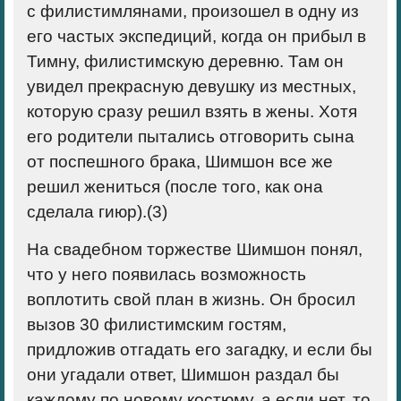
с филистимлянами, произошел в одну из
его частых экспедиций, когда он прибыл в
Тимну, филистимскую деревню. Там он
увидел прекрасную девушку из местных,
которую сразу решил взять в жены. Хотя
его родители пытались отговорить сына
от поспешного брака, Шимшон все же
решил жениться (после того, как она
сделала гиюр).(
3)
На свадебном торжестве Шимшон понял,
что у него появилась возможность
воплотить свой план в жизнь. Он бросил
вызов 30 филистимским гостям,
придложив отгадать его загадку, и если бы
они угадали ответ, Шимшон раздал бы
каждому по новому костюму, а если нет, то