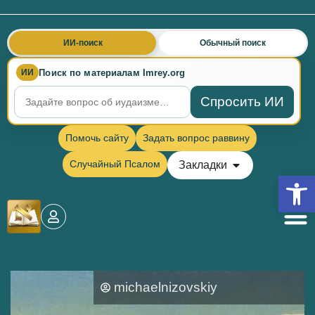
ИИ-поиск
Обычный поиск
Поиск по материалам Imrey.org
ИИ
Спросить ИИ
Помочь сайту
Задать вопрос раввину
Случайный Псалом
Закладки
Откры
michaelnizovskiy