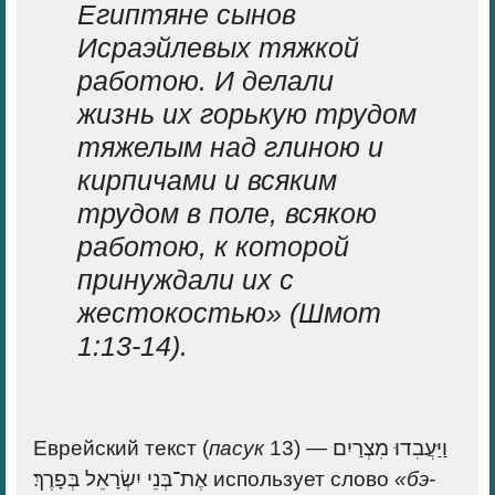
Египтяне сынов
Исраэйлевых тяжкой
работою.
И делали
жизнь их горькую трудом
тяжелым над глиною и
кирпичами и всяким
трудом в поле, всякою
работою, к которой
принуждали их с
жестокостью
»
(Шмот
1:13-14)
.
Еврейский текст (
пасук
13) —
וַיַּעֲבִדוּ מִצְרַיִם
אֶת־בְּנֵי יִשְׂרָאֵל בְּפָרֶךְ׃
использует слово
«бэ-