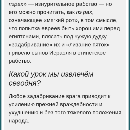
пэрах
» — изнурительное рабство — но
его можно прочитать, как
пэ рах,
означающее «мягкий рот», в том смысле,
что
попытка евреев быть хорошими перед
египтянами, плясать под чужую дудку,
«задабривание» их и «лизание пяток»
привело сынов Исраэля в египетское
рабство.
Какой урок мы извлечём
сегодня
?
Любое задабривание врага приводит к
усилению прежней враждебности и
ухудшению и без того тяжелого положения
народа.