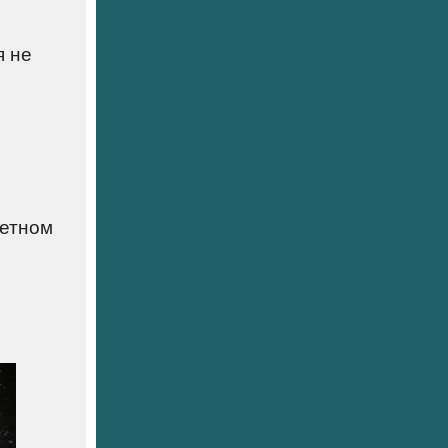
я не
четном