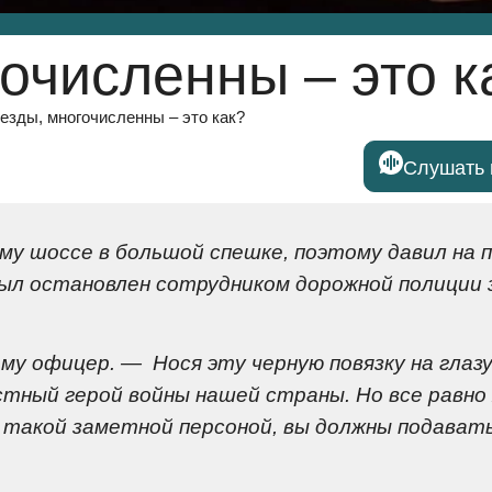
гочисленны – это к
везды, многочисленны – это как?
Слушать 
му шоссе в большой спешке, поэтому давил на 
 был остановлен сотрудником дорожной полиции 
ему офицер. — Нося эту черную повязку на глазу
стный герой войны нашей страны. Но все равно 
 такой заметной персоной, вы должны подават