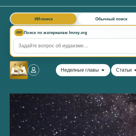
ИИ-поиск
Обычный поиск
Поиск по материалам Imrey.org
ИИ
Неделные главы
Статьи