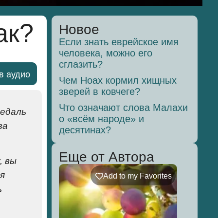
ак?
Новое
Если знать еврейское имя
человека, можно его
сглазить?
в аудио
Чем Ноах кормил хищных
зверей в ковчеге?
Что означают слова Малахи
педаль
о «всём народе» и
за
десятинах?
Еще от Автора
, вы
я
Add to my Favorites
ь