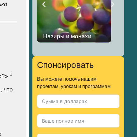
ько
Назиры и монахи
л
Спонсировать
1
их?»
Вы можете помочь нашим
проектам, урокам и программам
, что
е