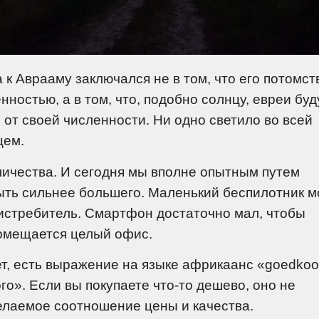
к Аврааму заключался не в том, что его потомст
ностью, а в том, что, подобно солнцу, евреи буд
 от своей численности. Ни одно светило во всей
цем.
личества. И сегодня мы вполне опытным путем
ыть сильнее большего. Маленький беспилотник м
 истребитель. Смартфон достаточно мал, чтобы
помещается целый офис.
ет, есть выражение на языке африкаанс «goedko
го». Если вы покупаете что-то дешево, оно не
елаемое соотношение цены и качества.