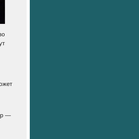
во
ут
ожет
op —