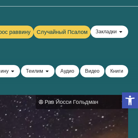
рос раввину
Случайный Псалом
Закладки
вину
Теилим
Аудио
Видео
Книги
Откры
Рав Йосси Гольдман