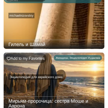
Иудаизма
michaelnizovskiy
Гилель и Шамай
Add to my Favorites
Женщины
,
Энциклопедия Иудаизма
Энциклопедия для еврейского дома
Мирьям-пророчица: сестра Моше и
Аарона