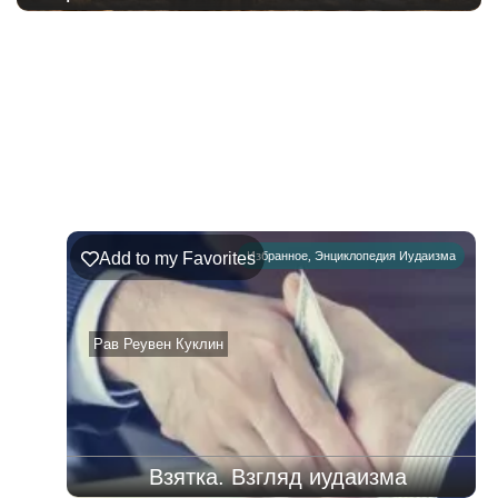
222
Недельная
Комментарии
глава
Шофтим
Add to my Favorites
Избранное
,
Энциклопедия Иудаизма
09.08.2026
–
15.08.2026
Рав Реувен Куклин
Взятка. Взгляд иудаизма