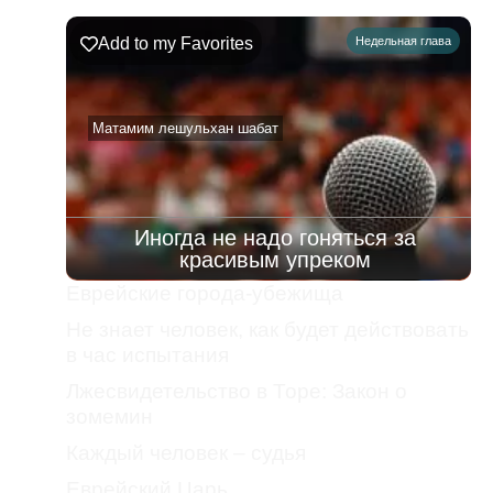
Add to my Favorites
Недельная глава
Матамим лешульхан шабат
Иногда не надо гоняться за
красивым упреком
Еврейские города-убежища
Не знает человек, как будет действовать
в час испытания
Лжесвидетельство в Торе: Закон о
зомемин
Каждый человек – судья
Еврейский Царь