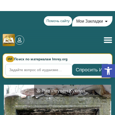
Теилим на сегодня - 16 Ава: главы 79-82
Помочь сайту
Мои Закладки
Поиск по материалам Imrey.org
ИИ
Откры
Спросить ИИ
Рав Реувен Куклин