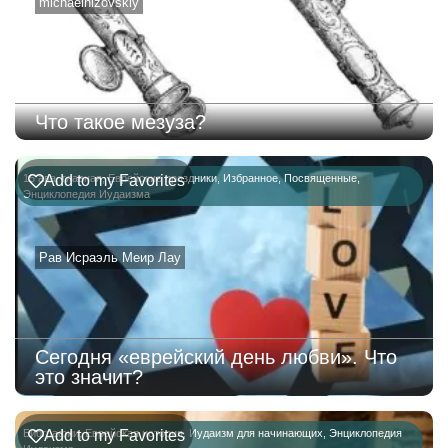
michaelnizovskiy
Что такое мезуза?
15 ава
Add to my Favorites
,
главная
,
Еврейские праздники
,
Избранное
,
Посвященные
,
Энциклопедия Иудаизма
Рав Исраэль Меир Лау
Сегодня «еврейский день любви». Что
это значит?
Биографии
Add to my Favorites
,
Еврейская история
,
Иудаизм для начинающих
,
Энциклопедия