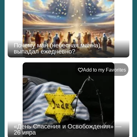
Почему ман (небесная манна)
выпадал ежедневно?
Add to my Favorites
«День Спасения и Освобождения» —
26 ияра