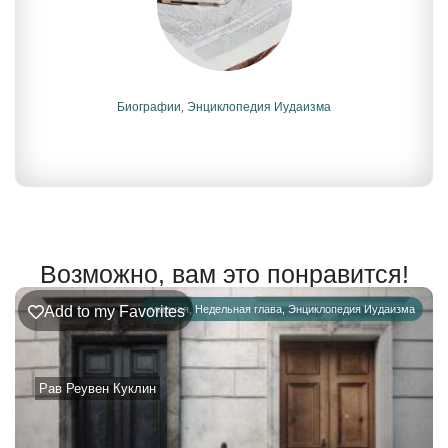
Биографии
,
Энциклопедия Иудаизма
Возможно, вам это понравится!
Add to my Favorites
главная
,
Недельная глава
,
Энциклопедия Иудаизма
Рав Реувен Куклин