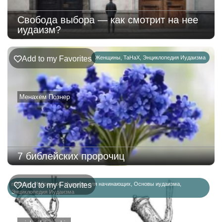
Свобода выбора — как смотрит на нее
иудаизм?
Add to my Favorites
Женщины
,
ТаНаХ
,
Энциклопедия Иудаизма
Менахем Познер
7 библейских пророчиц
главная
Add to my Favorites
,
Избранное
,
Иудаизм для начинающих
,
Основы иудаизма
,
Энциклопедия Иудаизма