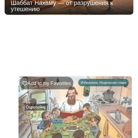
Шаббат Нахаму — от разрушения к
утешению
221
Недельная
Комментарии
глава
Ръэ
Add to my Favorites
Избранное
,
Недельная глава
02.08.2026
–
08.08.2026
Оцротейну