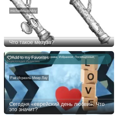
michaelnizovskiy
Что такое мезуза?
15 ава
Add to my Favorites
,
главная
,
Еврейские праздники
,
Избранное
,
Посвященные
,
Энциклопедия Иудаизма
Рав Исраэль Меир Лау
Сегодня «еврейский день любви». Что
это значит?