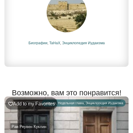
Биографии
,
ТаНаХ
,
Энциклопедия Иудаизма
Возможно, вам это понравится!
Add to my Favorites
главная
,
Недельная глава
,
Энциклопедия Иудаизма
Рав Реувен Куклин