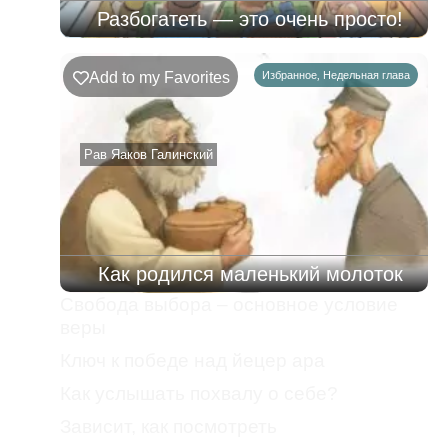
Разбогатеть — это очень просто!
Add to my Favorites
Избранное
,
Недельная глава
Рав Яаков Галинский
Как родился маленький молоток
Свобода выбора – основное условие
веры
Ключ к победе над йецер ара
Как услышать похвалу о себе?
Зависит, как посмотреть