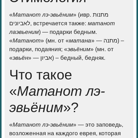
«
Матанот лэ-эвьёним
» (ивр. מתנות
לאביונים, встречается также:
матанот
лаэвьеним
) — подарки бедным.
«
Матанот
» (мн. от «
матана
» — מתנה) –
подарки, подаяния; «
эвьёним
» (мн. от
«
эвьён
» — אביון) – бедный, бедняк.
Что такое
«
Матанот лэ-
эвьёним
»?
«
Матанот лэ-эвьёним
» — это заповедь,
возложенная на каждого еврея, которая