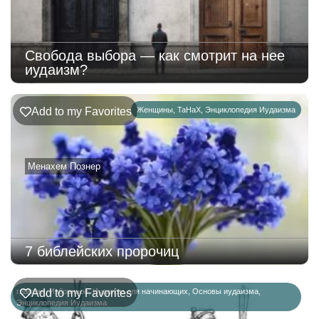
Свобода выбора — как смотрит на нее
иудаизм?
Add to my Favorites
Женщины
,
ТаНаХ
,
Энциклопедия Иудаизма
Менахем Познер
7 библейских пророчиц
главная
Add to my Favorites
,
Избранное
,
Иудаизм для начинающих
,
Основы иудаизма
,
Энциклопедия Иудаизма