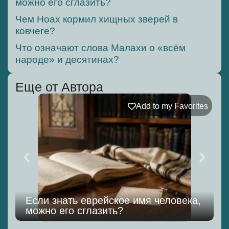
можно его сглазить?
Чем Ноах кормил хищных зверей в
ковчеге?
Что означают слова Малахи о «всём
народе» и десятинах?
Еще от Автора
Add to my Favorites
Если знать еврейское имя человека,
можно его сглазить?
к