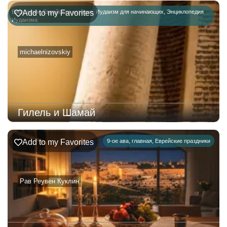
Биографии
Add to my Favorites
,
Еврейская история
,
Иудаизм для начинающих
,
Энциклопедия
Иудаизма
michaelnizovskiy
Гилель и Шамай
Add to my Favorites
9-ое ава
,
главная
,
Еврейские праздники
Рав Реувен Куклин