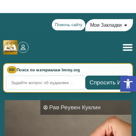
Теилим на сегодня - 15 Ава: главы 77-78
Помочь сайту
Мои Закладки
Поиск по материалам Imrey.org
ИИ
Откры
Спросить ИИ
Рав Реувен Куклин