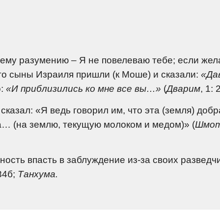
воему разумению – Я не повелеваю тебе; если жел
то сыны Израиля пришли (к Моше) и сказали:
«Да
о:
«И приблизились ко мне все вы…»
(
Дварим
, 1: 
казал: «Я ведь говорил им, что эта (земля) добра
та… (на землю, текущую молоком и медом)» (
Шмо
ность впасть в заблуждение из-за своих разведчи
4б;
Танхума.