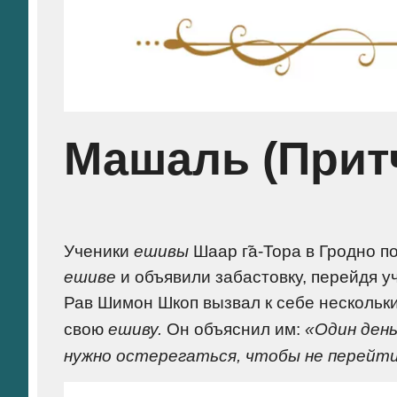
Машаль (Прит
Ученики
ешивы
Шаар г̃а-Тора в Гродно 
ешиве
и объявили забастовку, перейдя у
Рав Шимон Шкоп вызвал к себе нескольки
свою
ешиву.
Он объяснил им:
«Один ден
нужно остерегаться, чтобы не перейти