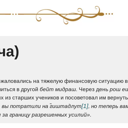
ча)
пожаловались на тяжелую финансовую ситуацию в
читься в другой
бейт мидраш.
Через день
рош е
х из старших учеников и посоветовал им вернуть
[1]
ь вы потратили на г̃иштадлут
, но теперь ва
 за границу разрешенных усилий».