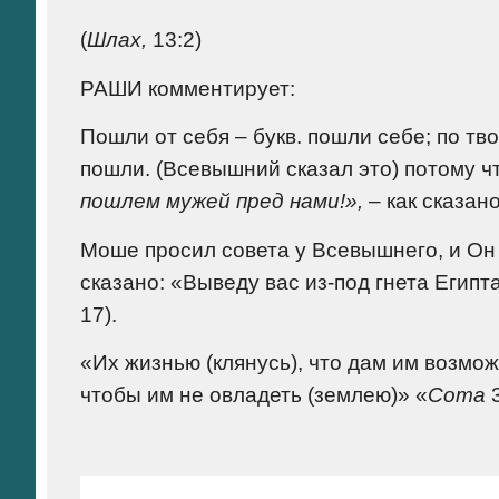
(
Шлах,
13:2)
РАШИ комментирует:
Пошли от себя – букв. пошли себе; по т
пошли. (Всевышний сказал это) потому ч
пошлем мужей пред нами!»,
– как сказан
Моше просил совета у Всевышнего, и Он с
сказано: «Выведу вас из-под гнета Егип
17).
«Их жизнью (клянусь), что дам им возмож
чтобы им не овладеть (землею)» «
Сота
3