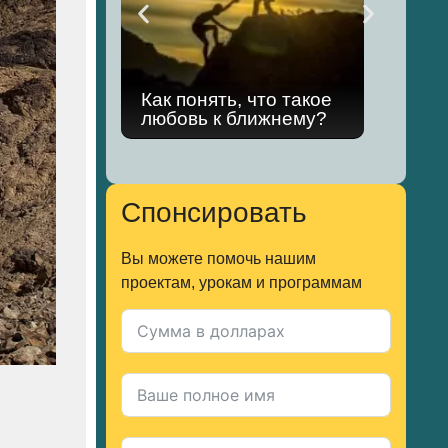
Как понять, что такое
Раз
любовь к ближнему?
Хол
Спонсировать
Вы можете помочь нашим
проектам, урокам и программам