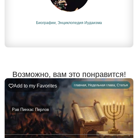
Биографии
,
Энциклопедия Иудаизма
Возможно, вам это понравится!
Add to my Favorites
главная
,
Недельная глава
,
Статья
Рав Пинхас Перлов