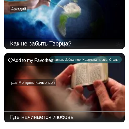
Аркадий
Как не забыть Творца?
Add to my Favorites
главная
,
Избранное
,
Недельная глава
,
Статья
рав Мендель Калменсон
Где начинается любовь