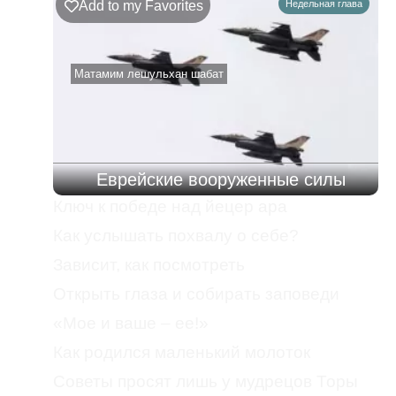
Add to my Favorites
Недельная глава
Матамим лешульхан шабат
Еврейские вооруженные силы
Ключ к победе над йецер ара
Как услышать похвалу о себе?
Зависит, как посмотреть
Открыть глаза и собирать заповеди
«Мое и ваше – ее!»
Как родился маленький молоток
Советы просят лишь у мудрецов Торы