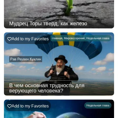
Мудрец Торы тверд, как железо
Add to my Favorites
главная
,
Мировоззрение
,
Недельная глава
Рав Реувен Куклин
В чем основная трудность для
верующего человека?
Add to my Favorites
Недельная глава