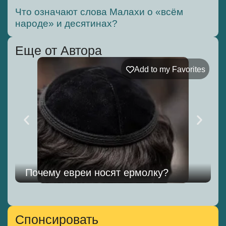
Что означают слова Малахи о «всём
народе» и десятинах?
Еще от Автора
Add to my Favorites
Почему евреи носят ермолку?
Спонсировать