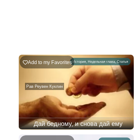
221
Недельная
Комментарии
глава
Ръэ
Add to my Favorites
История
,
Недельная глава
,
Статья
02.08.2026
–
08.08.2026
Рав Реувен Куклин
Дай бедному, и снова дай ему