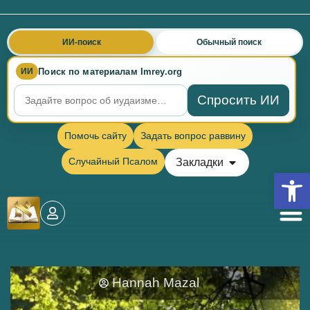
ИИ-поиск
Обычный поиск
Поиск по материалам Imrey.org
ИИ
Спросить ИИ
Помочь сайту
Задать вопрос раввину
Случайный Псалом
Закладки
Откры
Hannah Mazal