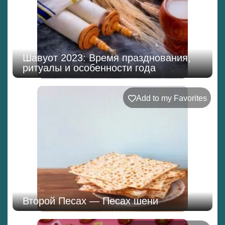
Шавуот 2023: Время празднования,
ритуалы и особенности года
Add to my Favorites
Второй Песах — Песах шени