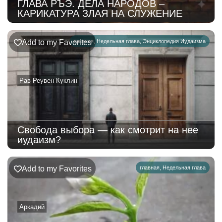
ГЛАВА РЪЭ. ДЕЛА НАРОДОВ –
КАРИКАТУРА ЗЛАЯ НА СЛУЖЕНИЕ
Add to my Favorites
главная
,
Недельная глава
,
Энциклопедия Иудаизма
Рав Реувен Куклин
Свобода выбора — как смотрит на нее
иудаизм?
Add to my Favorites
главная
,
Недельная глава
Аркадий