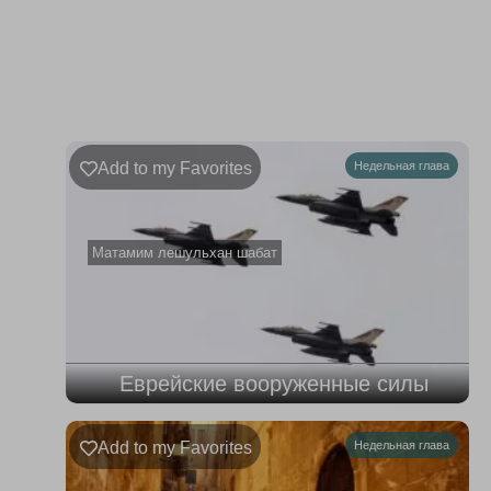
Недельная
Комментарии
глава
Ръэ
Add to my Favorites
Недельная глава
02.08.2026
–
08.08.2026
Матамим лешульхан шабат
Еврейские вооруженные силы
Add to my Favorites
Недельная глава