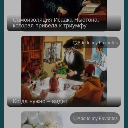
Самоизоляция Исаака Ньютона,
которая привела к триумфу
Add to my Favorites
Когда нужно – видят
Add to my Favorites