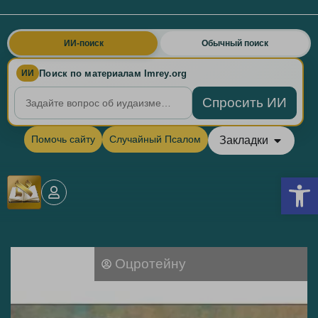
ИИ-поиск
Обычный поиск
Поиск по материалам Imrey.org
ИИ
Спросить ИИ
Помочь сайту
Случайный Псалом
Закладки
Откры
Оцротейну