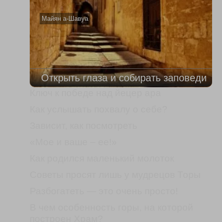
Майян а-Шавуа
Открыть глаза и собирать заповеди
Ключ к победе над йецер ара
Как услышать похвалу о себе?
Зависит, как посмотреть
«Мое и ваше – ее!»
Как родился маленький молоток
Советы просят лишь у мудрецов Торы
Разбогатеть — это очень просто!
В чем особенность горы, на которой
построен Храм?