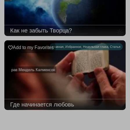
Как не забыть Творца?
Add to my Favorites
главная
,
Избранное
,
Недельная глава
,
Статья
рав Мендель Калменсон
Где начинается любовь
219