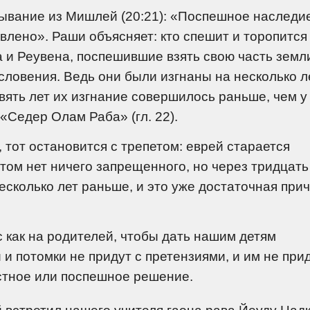
ывание из Мишлей (20:21): «Поспешное наследие
овлено». Раши объясняет: кто спешит и торопится
а и Реувена, поспешившие взять свою часть земл
ословения. Ведь они были изгнаны на несколько л
ять лет их изгнание совершилось раньше, чем у
 «Седер Олам Раба» (гл. 22).
 тот остановится с трепетом: еврей старается
этом нет ничего запрещенного, но через тридцать
есколько лет раньше, и это уже достаточная прич
с как на родителей, чтобы дать нашим детям
и потомки не придут с претензиями, и им не при
стное или поспешное решение.
 встретил нашего учителя гаона рава Йеуду Цад