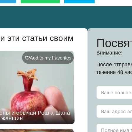
и эти статьи своим
Посвя
Внимание!
Add to my Favorites
После отправк
течение 48 ча
оны и обычаи Рош а-Шана
я женщин