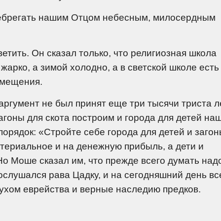
енебрегать нашим Отцом небесным, милосердным
ветить. Он сказал только, что религиозная школа
жарко, а зимой холодно, а в светской школе есть
омещения.
аргумент не был принят еще три тысячи триста л
агоны для скота построим и города для детей на
орядок: «Стройте себе города для детей и загон
атериальное и на денежную прибыль, а дети и
Но Моше сказал им, что прежде всего думать над
послушался рава Цадку, и на сегодняшний день вс
духом еврейства и верные наследию предков.