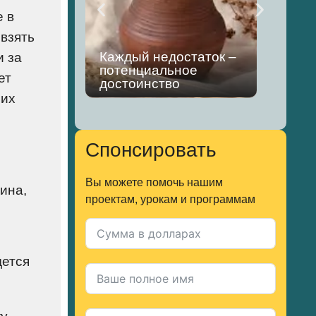
 в
 взять
и за
Каждый недостаток –
потенциальное
Отм
ет
достоинство
зап
 их
Спонсировать
Вы можете помочь нашим
ина,
проектам, урокам и программам
дется
ку