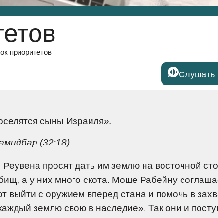
тетов
ок приоритетов
Слушать 
оселятся сыны Израиля».
емидбар (32:18)
 Реувена просят дать им землю на восточной ст
бищ, а у них много скота. Моше Рабейну соглаша
ют выйти с оружием вперед стана и помочь в зах
каждый землю свою в наследие». Так они и посту