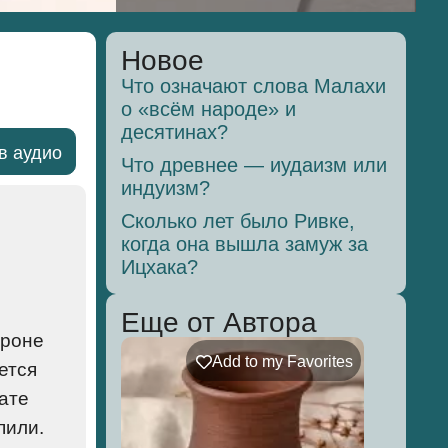
Новое
Что означают слова Малахи
о «всём народе» и
десятинах?
в аудио
Что древнее — иудаизм или
индуизм?
Сколько лет было Ривке,
когда она вышла замуж за
Ицхака?
Еще от Автора
ороне
Add to my Favorites
ется
вате
пили.