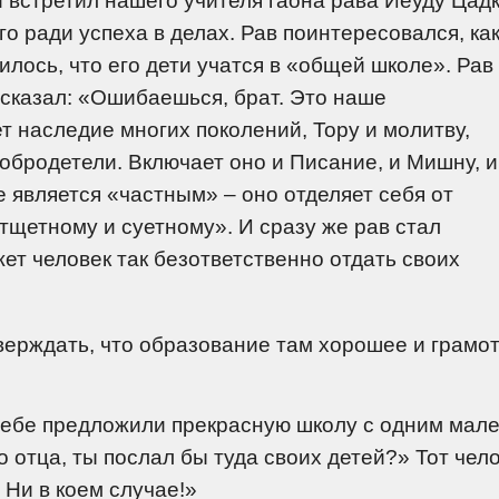
го ради успеха в делах. Рав поинтересовался, ка
нилось, что его дети учатся в «общей школе». Рав
 сказал: «Ошибаешься, брат. Это наше
 наследие многих поколений, Тору и молитву,
обродетели. Включает оно и Писание, и Мишну, и
е является «частным» – оно отделяет себя от
тщетному и суетному». И сразу же рав стал
жет человек так безответственно отдать своих
верждать, что образование там хорошее и грамот
 тебе предложили прекрасную школу с одним мал
 отца, ты послал бы туда своих детей?» Тот чел
 Ни в коем случае!»