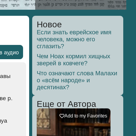
Новое
Если знать еврейское имя
человека, можно его
сглазить?
в аудио
Чем Ноах кормил хищных
зверей в ковчеге?
Что означают слова Малахи
лавы
о «всём народе» и
десятинах?
ве р.
Еще от Автора
Add to my Favorites
шуа