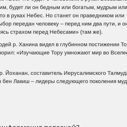
им, будет ли он бедным или богатым, мудрым ил
то в руках Небес. Но станет он праведником или
бор передан человеку – перед ним два пути, и о
уясь страхом перед Небесами» (там же).
юдей р. Ханина видел в глубинном постижении То
ворил: «Изучающие Тору умножают мир во Всел
. Йоханан, составитель Иерусалимского Талмуда
он бен Лакиш – лидеры следующего поколения му