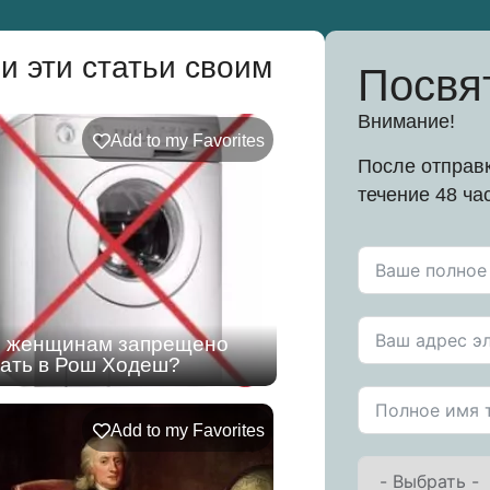
и эти статьи своим
Посвя
Внимание!
Add to my Favorites
После отправк
течение 48 ча
о женщинам запрещено
ать в Рош Ходеш?
Add to my Favorites