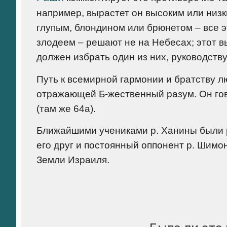
например, вырастет он высоким или низк
глупым, блондином или брюнетом – все э
злодеем – решают не на Небесах; этот вы
должен избрать один из них, руководств
Путь к всемирной гармонии и братству л
отражающей Б-жественный разум. Он го
(там же 64а).
Ближайшими учениками р. Ханины были р
его друг и постоянный оппонент р. Шим
Земли Израиля.