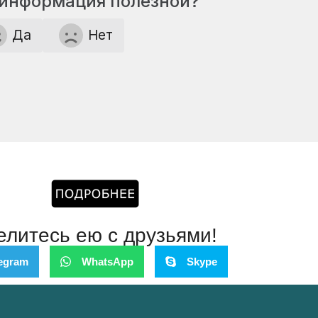
 информация полезной?
Да
Нет
елитесь ею с друзьями!
egram
WhatsApp
Skype