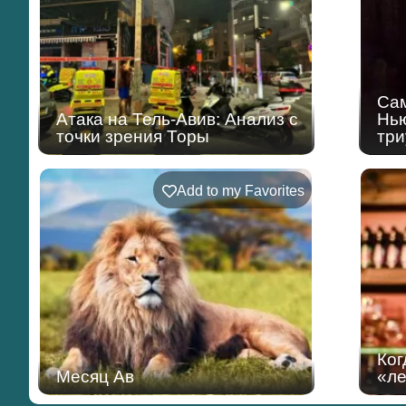
Сам
Атака на Тель-Авив: Анализ с
Нью
точки зрения Торы
тр
Add to my Favorites
Ког
Месяц Ав
«ле