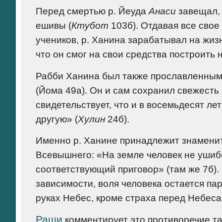
Перед смертью р. Йеуда
Анаси
завещал, 
ешивы (
Ктубот
103б). Отдавая все сво
учеников, р. Ханина зарабатывал на жиз
что он смог на свои средства построить 
Рабби Ханина был также прославленным
(Йома 49а). Он и сам сохранил свежесть 
свидетельствует, что и в восемьдесят лет
другую» (
Хулин
24б).
Именно р. Ханине принадлежит знаменит
Всевышнего: «На земле человек не ушибе
соответствующий приговор» (там же 7б). 
зависимости, воля человека остается пар
руках Небес, кроме страха перед Небеса
Раши
комментирует это противоречие так