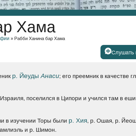
ар Хама
афии
»
Рабби Ханина бар Хама
Слушать 
р. Йеуды
Анаси
еник
; его преемник в качестве г
Израиля, поселился в Ципори и учился там в еши
р. Хия
ми в изучении Торы были
, р. Ошая, р. Йео
Гамлиэль и р. Шимон.