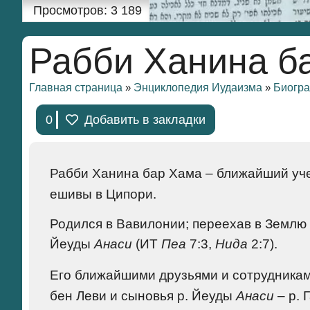
Просмотров:
3 189
Рабби Ханина б
Главная страница
Энциклопедия Иудаизма
Биогр
»
»
0
Добавить в закладки
Рабби Ханина бар Хама
– ближайший уч
ешивы в Ципори.
Родился в Вавилонии; переехав в Землю 
Йеуды
Анаси
(ИТ
Пеа
7:3,
Нида
2:7).
Его ближайшими друзьями и сотрудника
бен Леви и сыновья р. Йеуды
Анаси
– р. 