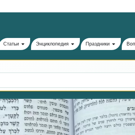
Теилим на сегодня - 15 Ава: главы 77-78
Статьи
Энциклопедия
Праздники
Воп