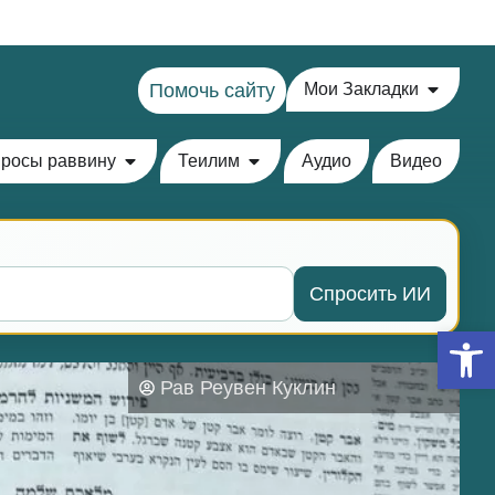
Помочь сайту
Мои Закладки
росы раввину
Теилим
Аудио
Видео
Спросить ИИ
Откры
Рав Реувен Куклин