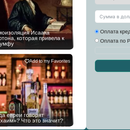
Оплата кред
оизоляция Исаака
тона, которая привела к
Оплата по P
иумфу
Add to my Favorites
Alternative:
да евреи говорят
хаим»? Что это значит?