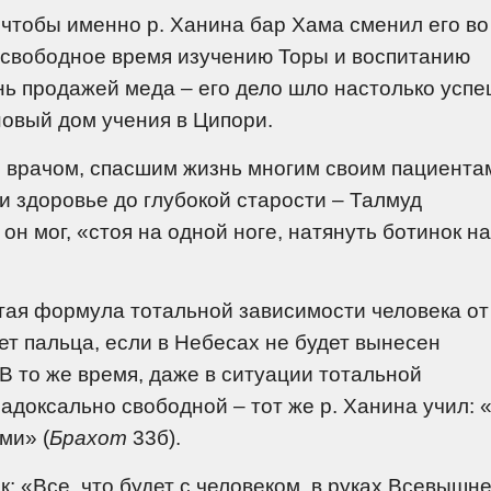
чтобы именно р. Ханина бар Хама сменил его во
е свободное время изучению Торы и воспитанию
нь продажей меда – его дело шло настолько успе
новый дом учения в Ципори.
 врачом, спасшим жизнь многим своим пациента
и здоровье до глубокой старости – Талмуд
 он мог, «стоя на одной ноге, натянуть ботинок на
ая формула тотальной зависимости человека от
т пальца, если в Небесах не будет вынесен
В то же время, даже в ситуации тотальной
адоксально свободной – тот же р. Ханина учил: 
ми» (
Брахот
33б).
: «Все, что будет с человеком, в руках Всевышне