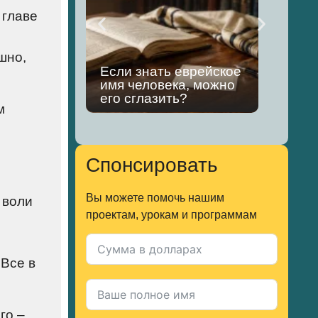
 главе
шно,
Если знать еврейское
Чем
имя человека, можно
хищ
его сглазить?
ков
м
Спонсировать
Вы можете помочь нашим
 воли
проектам, урокам и программам
«Все в
го –