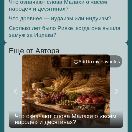
Что означают слова Малахи о «всём
народе» и десятинах?
Что древнее — иудаизм или индуизм?
Сколько лет было Ривке, когда она вышла
замуж за Ицхака?
Еще от Автора
Add to my Favorites
Что означают слова Малахи о «всём
народе» и десятинах?