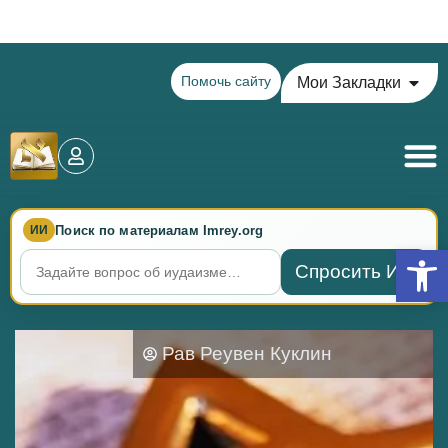
Теилим на сегодня - 13 Ава: главы 69-71
Помочь сайту
Мои Закладки
Поиск по материалам Imrey.org
ИИ
Откры
Спросить ИИ
Рав Реувен Куклин