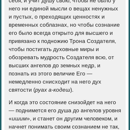
себя, и учит душу свою, чтобы не было у
него ни единой мысли о вещах ненужных
и пустых, о преходящих ценностях и
временных соблазнах, но чтобы сознание
его было всегда открыто для высшего и
привязано к подножию Трона Создателя,
чтобы постигать духовные миры и
обозревать мудрость Создателя всю, от
высших ангелов до земных недр, и
познать из этого величие Его —
немедленно снисходит на него дух
святости (
руах а-кодеш
).
И когда это состояние снизойдет на него
— поднимется его душа до ангелов уровня
«
ишим
», и станет он другим человеком, и
начнет понимать своим сознанием не так,