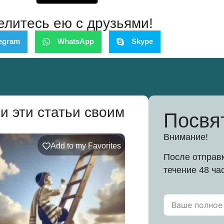
елитесь ею с друзьями!
egram
WhatsApp
Skype
и эти статьи своим
Посвя
Внимание!
Add to my Favorites
После отправк
течение 48 ча