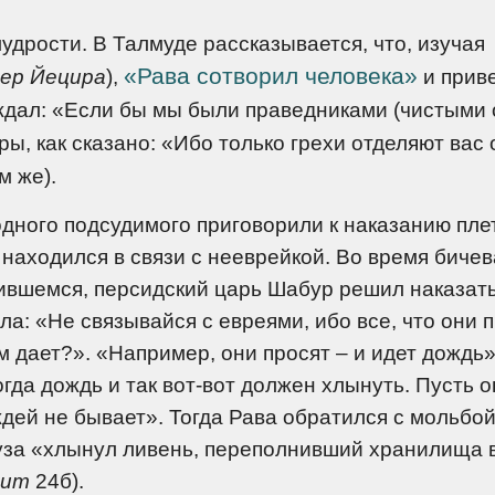
дрости. В Талмуде рассказывается, что, изучая
«Рава сотворил человека»
ер Йецира
),
и приве
ждал: «Если бы мы были праведниками (чистыми 
ры, как сказано: «Ибо только грехи отделяют вас 
м же).
одного подсудимого приговорили к наказанию пле
у, находился в связи с нееврейкой. Во время биче
ившемся, персидский царь Шабур решил наказат
ла: «Не связывайся с евреями, ибо все, что они 
им дает?». «Например, они просят – и идет дождь»
огда дождь и так вот-вот должен хлынуть. Пусть 
ождей не бывает». Тогда Рава обратился с мольбой
уза «хлынул ливень, переполнивший хранилища 
нит
24б).