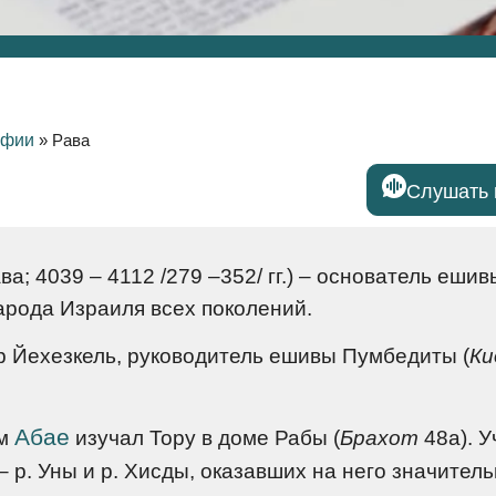
афии
»
Рава
Слушать 
а; 4039 – 4112 /279 –352/ гг.) – основатель ешив
арода Израиля всех поколений.
ар Йехезкель, руководитель ешивы Пумбедиты (
Ки
Абае
ом
изучал Тору в доме Рабы (
Брахот
48а). У
– р. Уны и р. Хисды, оказавших на него значител