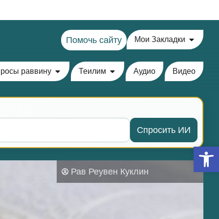
Помочь сайту
Мои Закладки
росы раввину
Теилим
Аудио
Видео
Спросить ИИ
Откры
Рав Реувен Куклин