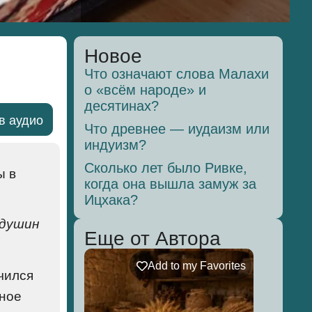
Новое
Что означают слова Малахи
о «всём народе» и
десятинах?
в аудио
Что древнее — иудаизм или
индуизм?
Сколько лет было Ривке,
ы в
когда она вышла замуж за
Ицхака?
душин
Еще от Автора
Add to my Favorites
чился
ьное