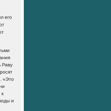
л его
от
от
тьми
вания
ь Раву
просят
. «Это
они
 к
воды и