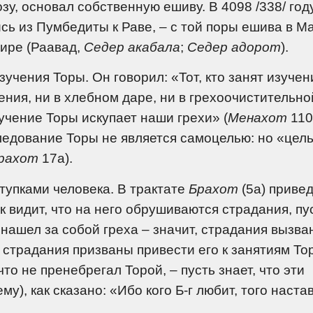
у, основал собственную ешиву. В 4098 /338/ год
ись из Пумбедиты к Раве, – с той поры ешива в М
мире (Раавад,
Седер акабала
;
Седер адорот
).
учения Торы. Он говорил: «Тот, кто занят изуче
ния, ни в хлебном даре, ни в грехоочистительной
учение Торы искупает наши грехи» (
Менахот
110
следование Торы не является самоцелью: но «цел
рахот
17а).
тупками человека. В трактате
Брахот
(5а) приве
 видит, что на него обрушиваются страдания, пу
нашел за собой греха – значит, страдания вызва
и страдания призваны привести его к занятиям То
то не пренебрегал Торой, – пусть знает, что эти
у), как сказано: «Ибо кого Б-г любит, того наста