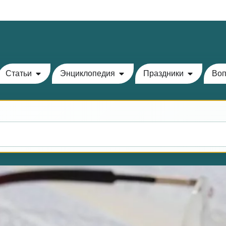
Теилим на сегодня - 13 Ава: главы 69-71
Статьи
Энциклопедия
Праздники
Воп