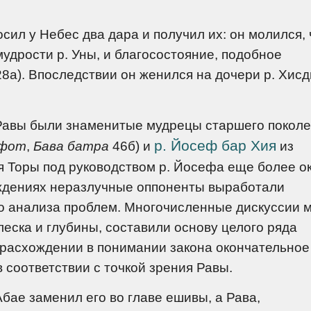
сил у Небес два дара и получил их: он молился,
удрости р. Уны, и благосостояние, подобное
8а). Впоследствии он женился на дочери р. Хис
Равы были знаменитые мудрецы старшего поколе
р. Йосеф бар Хия
афот
,
Бава батра
46б) и
из
я Торы под руководством р. Йосефа еще более о
уждениях неразлучные оппоненты выработали
го анализа проблем. Многочисленные дискуссии 
еска и глубины, составили основу целого ряда
и расхождении в понимании закона окончательное
 соответствии с точкой зрения Равы.
Абае заменил его во главе ешивы, а Рава,