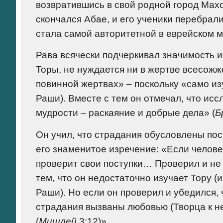
возвратившись в свой родной город Махоз
скончался Абае, и его ученики перебрал
стала самой авторитетной в еврейском 
Рава всячески подчеркивал значимость из
Торы, не нуждается ни в жертве всесожже
повинной жертвах» – поскольку «само из
Раши). Вместе с тем он отмечал, что ис
мудрости – раскаяние и добрые дела» (
Б
Он учил, что страдания обусловлены пос
его знаменитое изречение: «Если человек
проверит свои поступки… Проверил и не 
тем, что он недостаточно изучает Тору (
Раши). Но если он проверил и убедился, ч
страдания вызваны любовью (Творца к нем
(
Мишлей
3:12)».