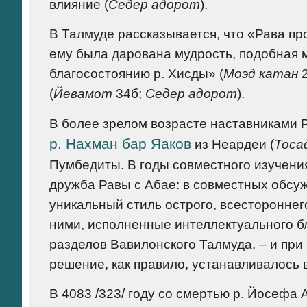
влияние (
Седер адорот
).
В Талмуде рассказывается, что «Рава про
ему была дарована мудрость, подобная м
благосостоянию р. Хисды» (
Моэд катан
2
(
Йевамот
34б;
Седер адорот
).
В более зрелом возрасте наставниками 
р. Нахман бар Яаков
из Неардеи (
Тос
Пумбедиты. В годы совместного изучени
дружба Равы с Абае: в совместных обс
уникальный стиль острого, всесторонне
ними, исполненные интеллектуального бл
разделов Вавилонского Талмуда, – и пр
решение, как правило, устанавливалось в
В 4083 /323/ году со смертью р. Йосефа 