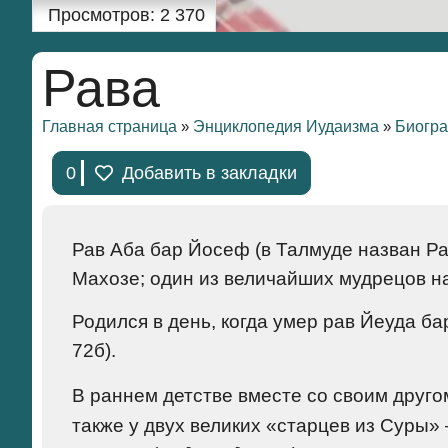
Просмотров:
2 370
Рава
Главная страница
Энциклопедия Иудаизма
Биогр
»
»
0
Добавить в закладки
Рав Аба бар Йосеф
(в Талмуде назван Рав
Махозе; один из величайших мудрецов н
Родился в день, когда умер рав Йеуда б
72б).
В раннем детстве вместе со своим друг
также у двух великих «старцев из Суры» 