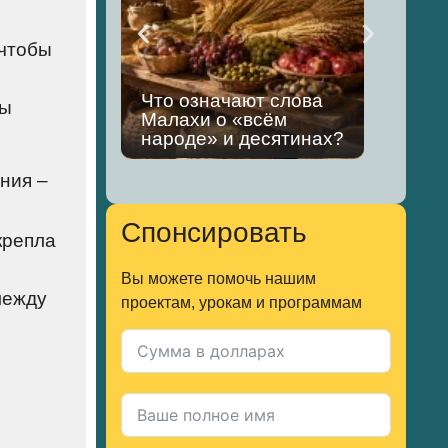
 чтобы
Что означают слова
ды
Малахи о «всём
Что
народе» и десятинах?
иуд
ния –
Спонсировать
крепла
Вы можете помочь нашим
между
проектам, урокам и программам