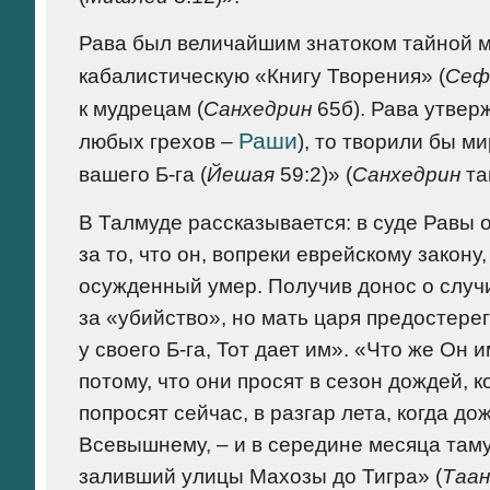
Рава был величайшим знатоком тайной му
кабалистическую «Книгу Творения» (
Сеф
к мудрецам (
Санхедрин
65б). Рава утвер
Раши
любых грехов –
), то творили бы ми
вашего Б-га (
Йешая
59:2)» (
Санхедрин
та
В Талмуде рассказывается: в суде Равы 
за то, что он, вопреки еврейскому закон
осужденный умер. Получив донос о случ
за «убийство», но мать царя предостерег
у своего Б-га, Тот дает им». «Что же Он 
потому, что они просят в сезон дождей, к
попросят сейчас, в разгар лета, когда д
Всевышнему, – и в середине месяца там
заливший улицы Махозы до Тигра» (
Таа