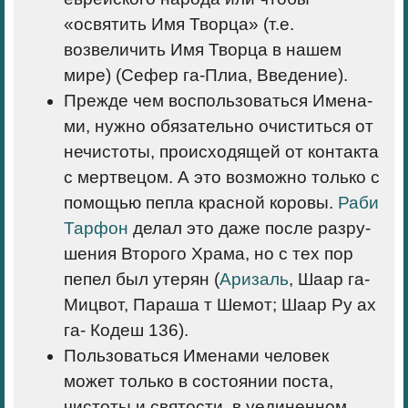
«освятить Имя Твор­ца» (т.е.
возвеличить Имя Творца в нашем
мире) (Сефер га-Плиа
,
Введение).
Прежде чем воспользоваться Имена­
ми, нужно обязательно очиститься от
нечистоты, происходящей от контакта
с мертвецом. А это возможно только с
помощью пепла красной коровы.
Раби
Тарфон
делал это даже после разру­
шения Второго Храма, но с тех пор
пепел был утерян (
Аризаль
, Шаар га-
Мицвот, Параша т Шемот; Шаар Ру ах
га- Кодеш 136).
Пользоваться Именами человек
может только в состоянии поста,
чистоты и святости, в уединенном