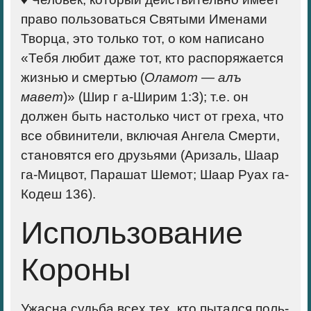
право пользоваться Святыми Име­нами
Творца, это только тот, о ком написано
«Тебя любит даже тот, кто распоряжается
жизнью и смертью (
Оламот — алъ
мавет
)» (Шир г а-Ширим 1:3); т.е. он
должен быть настолько чист от греха, что
все обвинители, включая Ангела Смерти,
становятся его друзьями (Аризаль, Шаар
га-Мицвот, Парашат Шемот; Шаар Руах га-
Кодеш 136).
Использование
Короны
Ужасна судьба всех тех, кто пытался поль­