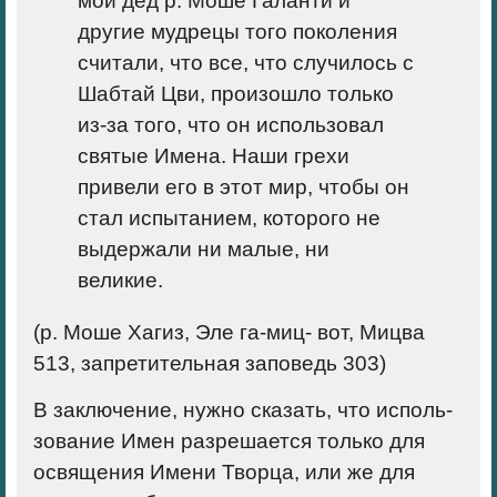
мой дед р. Моше Галанти и
другие мудрецы того поколения
считали, что все, что случи­лось с
Шабтай Цви, произошло только
из-за того, что он использовал
святые Имена. Наши грехи
привели его в этот мир, чтобы он
стал испытанием, которо­го не
выдержали ни малые, ни
великие.
(р. Моше Хагиз, Эле га-миц- вот, Мицва
513, запрети­тельная заповедь 303)
В заключение, нужно сказать, что исполь­
зование Имен разрешается только для
освящения Имени Творца, или же для