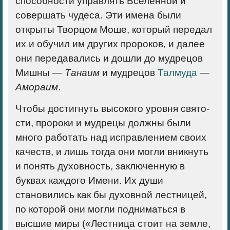
способности управлять Вселенной и
совершать чудеса. Эти имена были
открыты Творцом Моше, который передал
их и обучил им других пророков, и далее
они передавались и дошли до мудрецов
Мишны —
Танаим
и мудрецов
Талмуда
—
Амораим
.
Чтобы достигнуть высокого уровня свято­
сти, пророки и мудрецы должны были
много работать над исправлением своих
качеств, и лишь тогда они могли вникнуть
и понять духовность, заключенную в
буквах каждого Имени. Их души
становились как бы духов­ной лестницей,
по которой они могли подни­маться в
высшие миры («Лестница стоит на земле,