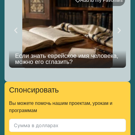
Add to my Favorites
Если знать еврейское имя человека,
можно его сглазить?
к
Спонсировать
Вы можете помочь нашим проектам, урокам и
программам