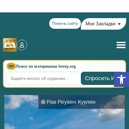
Теилим на сегодня - 14 Ава: главы 72-76
Помочь сайту
Мои Закладки
Поиск по материалам Imrey.org
ИИ
Откры
Спросить ИИ
Рав Реувен Куклин