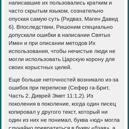
написавшие их пользо­вались кратким и
часто скрытым языком, сознательно
опуская самую суть (Ридваз, Маген Давид
6). Впоследствии, Ришоним специально
допускали ошибки в написании Святых
Имен и при описании методов Их
использо­вания, чтобы нечистые люди не
могли исполь­зовать Царскую корону для
своих корыстных целей.
Еще больше неточностей возникало из-за
ошибок при переписке (Сефер га-Брит,
Часть 2, Диврей Эмет 11:1,2). Из
поколения в поколе­ние, когда один писец
копировал у другого текст, который ни
один из них не понимал, буква «юд» могла
случайно превратиться в букву «бзав», а