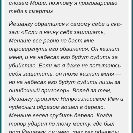
сло­вам Моше, поэтому я приговариваю
тебя к смерти».
Йешаягу обратился к самому себе и ска­
зал: «Если я начну себя защищать,
Менаше все равно не даст мне
опровергнуть его обвинения. Он казнит
меня, и на небесах его будут судить за
убийство. Если же я даже не попытаюсь
себя защитить, он тоже казнит меня —
но на небесах его будут судить лишь за
ошибочный приговор». Вслед за тем,
Йешаягу произнес Непро­износимое Имя и
чудесным образом вошел в дерево.
Менаше велел срубить дерево. Когда
топор ударил по тому месту, где был
рот Йешаягу, он умер, так как однажды