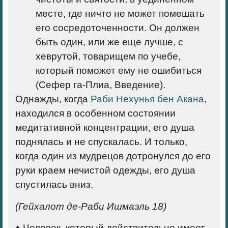
месте, где ни­что не может помешать
его сосредото­ченности. Он должен
быть один, или же еще лучше, с
хеврутой, товарищем по учебе,
который поможет ему не ошибиться
(Сефер га-Плиа
,
Введение).
Однажды, когда
Раби Нехунья бен Акана
,
находился в особенном состоянии
медитативной концентрации, его душа
поднялась и не спускалась. И только,
когда один из мудрецов дотронулся до его
руки краем нечистой одежды, его душа
спустилась вниз.
(Гейхалот де-Раби Ишмаэль 18)
♦ Человек, который действительно име­ет