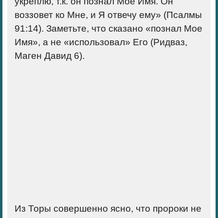
укреплю, т.к. он познал Мое Имя. Он
воззовет ко Мне, и Я отвечу ему» (Псалмы
91:14). Заметьте, что сказано «познал Мое
Имя», а не «использовал» Его (Ридваз,
Маген Давид 6).
Из Торы совершенно ясно, что пророки не