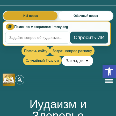
ИИ-поиск
Обычный поиск
Поиск по материалам Imrey.org
ИИ
Спросить ИИ
Помочь сайту
Задать вопрос раввину
Случайный Псалом
Закладки
Откры
Иудаизм и
Здоровье