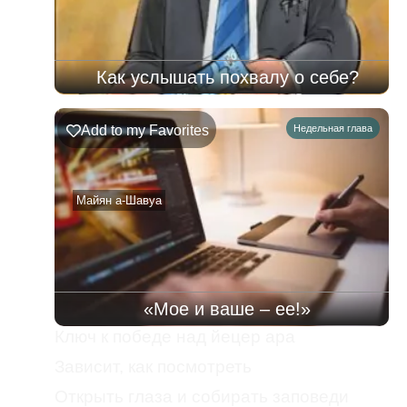
Как услышать похвалу о себе?
Add to my Favorites
Недельная глава
Майян а-Шавуа
«Мое и ваше – ее!»
Ключ к победе над йецер ара
Зависит, как посмотреть
Открыть глаза и собирать заповеди