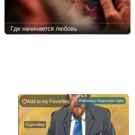
Где начинается любовь
220
Недельная
Комментарии
глава
Ръэ
Add to my Favorites
Избранное
,
Недельная глава
02.08.2026
–
08.08.2026
Оцротейну