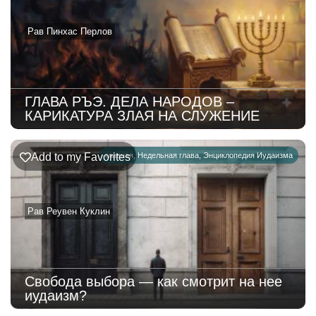
Рав Пинхас Перлов
ГЛАВА РЪЭ. ДЕЛА НАРОДОВ –
КАРИКАТУРА ЗЛАЯ НА СЛУЖЕНИЕ
Add to my Favorites
главная
,
Недельная глава
,
Энциклопедия Иудаизма
Рав Реувен Куклин
Свобода выбора — как смотрит на нее
иудаизм?