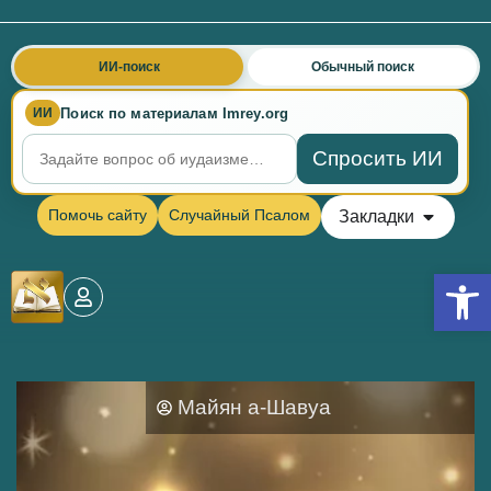
ИИ-поиск
Обычный поиск
Поиск по материалам Imrey.org
ИИ
Спросить ИИ
Помочь сайту
Случайный Псалом
Закладки
Откры
Майян а-Шавуа