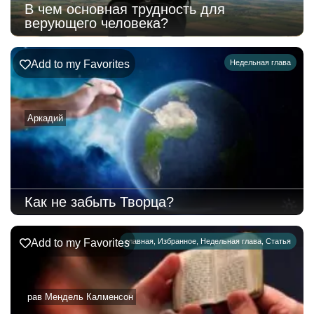
В чем основная трудность для
верующего человека?
Add to my Favorites
Недельная глава
Аркадий
Как не забыть Творца?
Add to my Favorites
главная
,
Избранное
,
Недельная глава
,
Статья
рав Мендель Калменсон