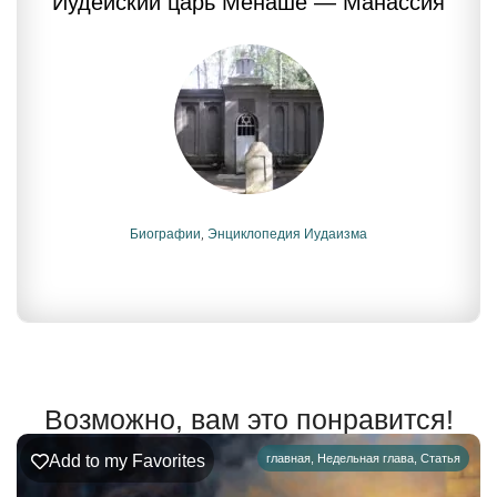
Иудейский царь Менаше — Манассия
Биографии
,
Энциклопедия Иудаизма
Возможно, вам это понравится!
Add to my Favorites
главная
,
Недельная глава
,
Статья