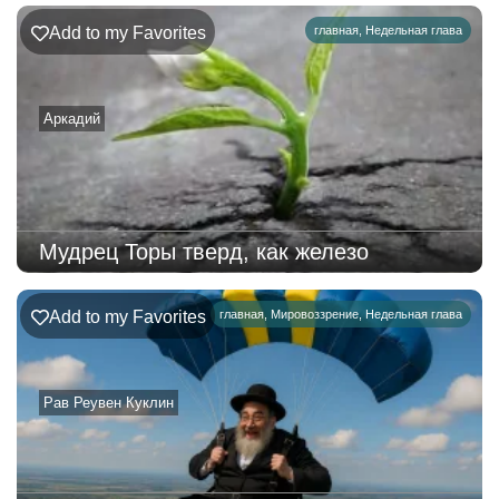
Add to my Favorites
главная
,
Недельная глава
Аркадий
Мудрец Торы тверд, как железо
Add to my Favorites
главная
,
Мировоззрение
,
Недельная глава
Рав Реувен Куклин