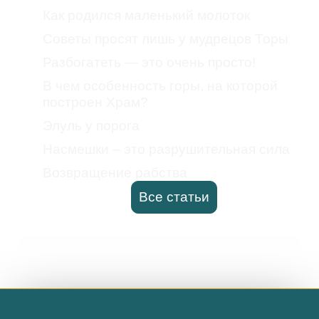
Как родился маленький молоток
Советы просят лишь у мудрецов Торы
Разбогатеть — это очень просто!
В чем особенность горы, на которой
построен Храм?
Элуль у порога
Насмешки – это разрушительная сила
Возвращение рабства
Все статьи