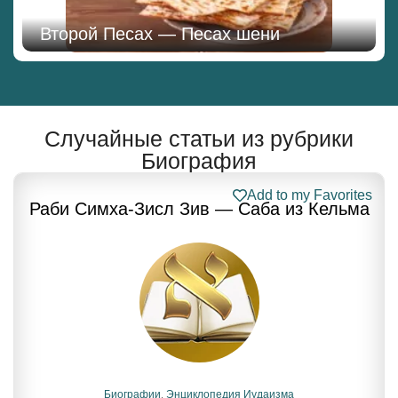
Второй Песах — Песах шени
Случайные статьи из рубрики
Биография
Add to my Favorites
Раби Симха-Зисл Зив — Саба из Кельма
Биографии
,
Энциклопедия Иудаизма