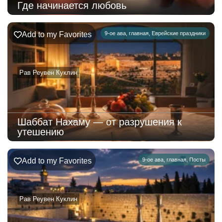
Где начинается любовь
Add to my Favorites
9-ое ава
,
главная
,
Еврейские праздники
Рав Реувен Куклин
Шаббат Нахаму — от разрушения к
утешению
Add to my Favorites
9-ое ава
,
главная
,
Посты
Рав Реувен Куклин