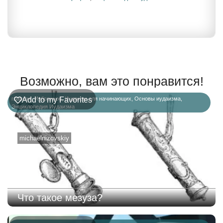
Возможно, вам это понравится!
главная
Add to my Favorites
,
Избранное
,
Иудаизм для начинающих
,
Основы иудаизма
,
Энциклопедия Иудаизма
michaelnizovskiy
Что такое мезуза?