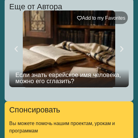
Еще от Автора
Add to my Favorites
Если знать еврейское имя человека,
можно его сглазить?
к
Спонсировать
Вы можете помочь нашим проектам, урокам и
программам