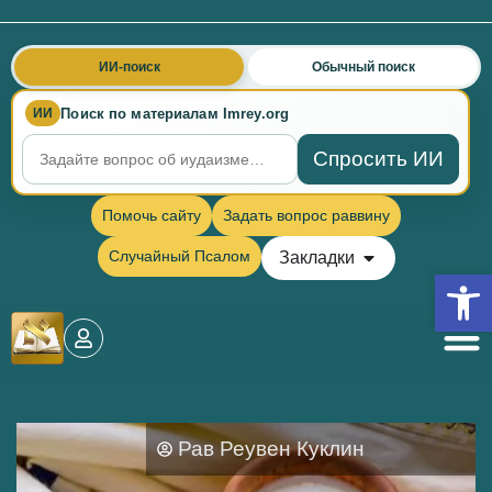
ИИ-поиск
Обычный поиск
Поиск по материалам Imrey.org
ИИ
Спросить ИИ
Помочь сайту
Задать вопрос раввину
Случайный Псалом
Закладки
Откры
Рав Реувен Куклин