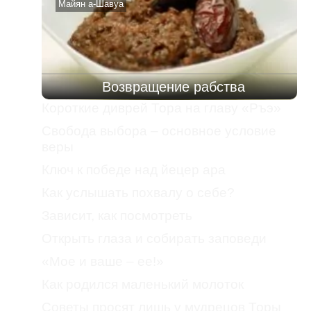
Майян а-Шавуа
Возвращение рабства
Короткие диврей Тора на главу «Ръэ»
Свобода выбора – основное условие
веры
Ключ к победе над йецер ара
Как услышать похвалу о себе?
Зависит, как посмотреть
Открыть глаза и собирать заповеди
«Мое и ваше – ее!»
Как родился маленький молоток
Советы просят лишь у мудрецов Торы