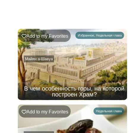
Недельная
Комментарии
глава
Ръэ
Add to my Favorites
Избранное
,
Недельная глава
02.08.2026
–
08.08.2026
Майян а-Шавуа
В чем особенность горы, на которой
построен Храм?
Add to my Favorites
Недельная глава