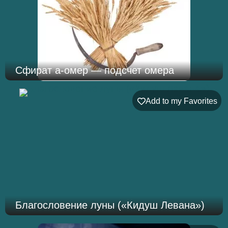
Сфират а-омер — подсчет омера
Add to my Favorites
Благословение луны («Кидуш Левана»)