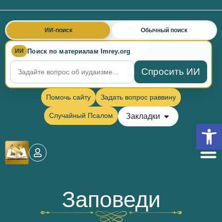
ИИ-поиск
Обычный поиск
Поиск по материалам Imrey.org
ИИ
Спросить ИИ
Помочь сайту
Задать вопрос раввину
Случайный Псалом
Закладки
Откры
Заповеди