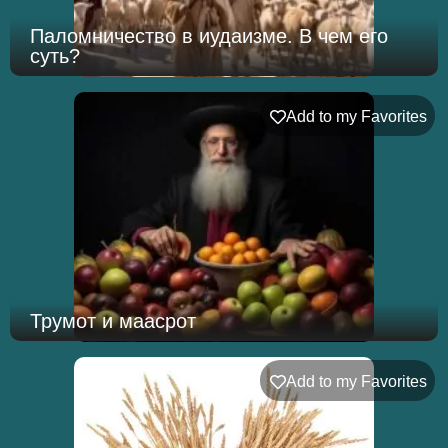
Паломничество в иудаизме. В чем его
суть?
Add to my Favorites
Трумот и маасрот
Add to my Favorites