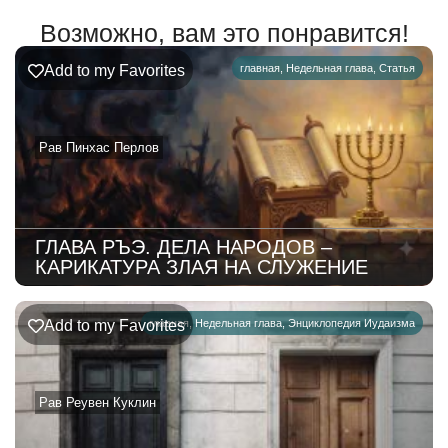
Возможно, вам это понравится!
Add to my Favorites
главная
,
Недельная глава
,
Статья
Рав Пинхас Перлов
ГЛАВА РЪЭ. ДЕЛА НАРОДОВ –
КАРИКАТУРА ЗЛАЯ НА СЛУЖЕНИЕ
Add to my Favorites
главная
,
Недельная глава
,
Энциклопедия Иудаизма
Рав Реувен Куклин