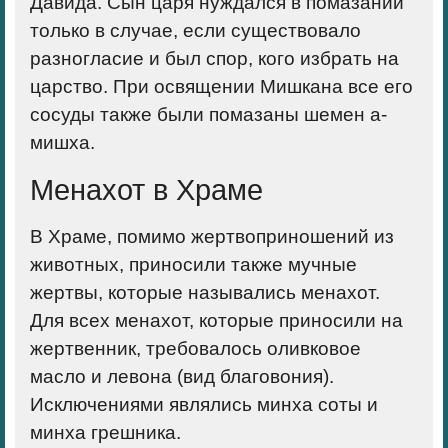
Давида. Сын царя нуждался в помазании
только в случае, если существовало
разногласие и был спор, кого избрать на
царство. При освящении Мишкана все его
сосуды также были помазаны шемен а-
мишха.
Менахот в Храме
В Храме, помимо жертвоприношений из
животных, приносили также мучные
жертвы, которые назывались менахот.
Для всех менахот, которые приносили на
жертвенник, требовалось оливковое
масло и левона (вид благовония).
Исключениями являлись минха соты и
минха грешника.