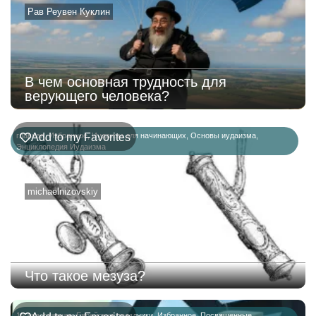
Рав Реувен Куклин
В чем основная трудность для
верующего человека?
главная
Add to my Favorites
,
Избранное
,
Иудаизм для начинающих
,
Основы иудаизма
,
Энциклопедия Иудаизма
michaelnizovskiy
Что такое мезуза?
15 ава
,
главная
,
Еврейские праздники
,
Избранное
,
Посвященные
,