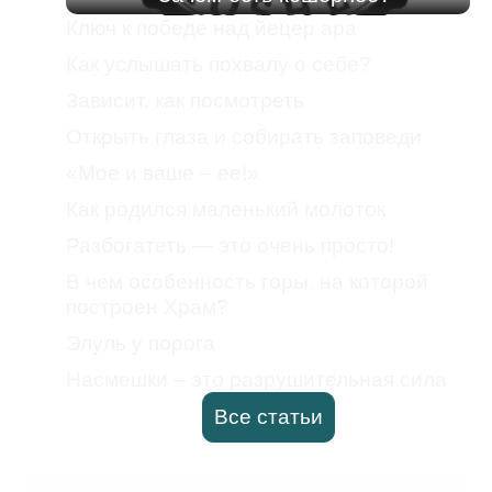
Ключ к победе над йецер ара
Как услышать похвалу о себе?
Зависит, как посмотреть
Открыть глаза и собирать заповеди
«Мое и ваше – ее!»
Как родился маленький молоток
Разбогатеть — это очень просто!
В чем особенность горы, на которой
построен Храм?
Элуль у порога
Насмешки – это разрушительная сила
Все статьи