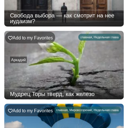
Свобода выбора — как смотрит на нее
иудаизм?
Add to my Favorites
главная
,
Недельная глава
Аркадий
Мудрец Торы тверд, как железо
Add to my Favorites
главная
,
Мировоззрение
,
Недельная глава