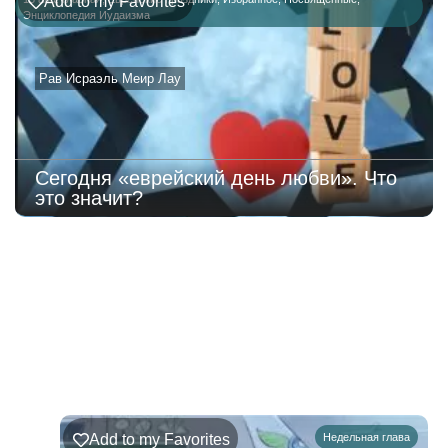
Add to my Favorites
Энциклопедия Иудаизма
Рав Исраэль Меир Лау
Сегодня «еврейский день любви». Что
это значит?
219
Недельная
Комментарии
глава
Ръэ
Add to my Favorites
Недельная глава