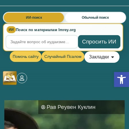
ИИ-поиск
Обычный поиск
Поиск по материалам Imrey.org
ИИ
Спросить ИИ
Помочь сайту
Случайный Псалом
Закладки
Откры
Рав Реувен Куклин