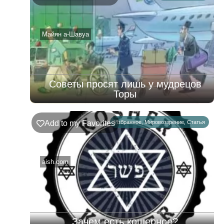
02.08.2026
–
08.08.2026
Майян а-Шавуа
Советы просят лишь у мудрецов
Торы
Add to my Favorites
Избранное
,
Мировоззрение
,
Статья
aish.com
Зачем есть кошерное?