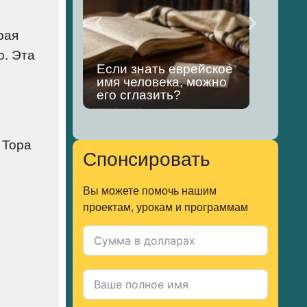
рая
о. Эта
Если знать еврейское
Чем
имя человека, можно
хищ
его сглазить?
ков
 Тора
Спонсировать
Вы можете помочь нашим
проектам, урокам и программам