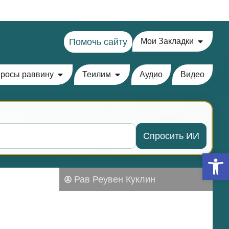
Помочь сайту
Мои Закладки
росы раввину
Теилим
Аудио
Видео
Спросить ИИ
Откры
Рав Реувен Куклин