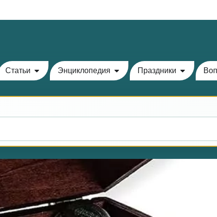
Теилим на сегодня - 14 Ава: главы 72-76
Статьи
Энциклопедия
Праздники
Воп