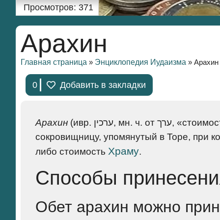
Просмотров:
371
Арахин
Главная страница
Энциклопедия Иудаизма
»
»
Арахин
0
Добавить в закладки
Арахин
(ивр. ערכין, мн. ч. от ערך, «стоимость») — это особый вид пожертвования в Храмовую
сокровищницу, упомянутый в Торе, при к
Храму
либо стоимость
.
Способы принесени
Обет арахин можно прин