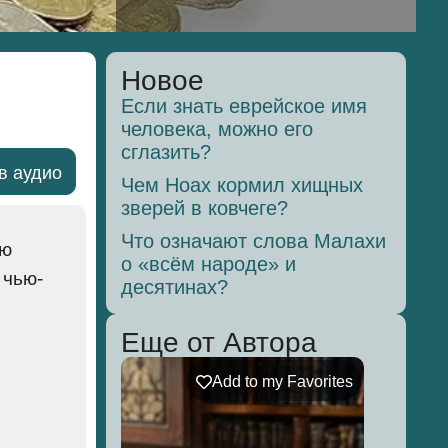
Новое
Если знать еврейское имя
человека, можно его
сглазить?
в аудио
Чем Ноах кормил хищных
зверей в ковчеге?
Что означают слова Малахи
о «всём народе» и
 чью-
десятинах?
Еще от Автора
Add to my Favorites