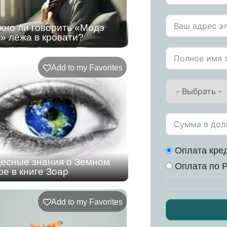
но ли говорить «Модэ
» лёжа в кровати?
Add to my Favorites
Оплата кред
есные знания о Земном
Оплата по P
е в книге Зоар
Add to my Favorites