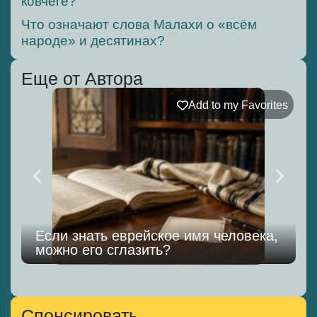
ковчеге?
Что означают слова Малахи о «всём
народе» и десятинах?
Еще от Автора
Add to my Favorites
Если знать еврейское имя человека,
можно его сглазить?
к
Спонсировать