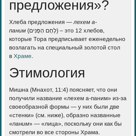
предложения»?
Хлеба предложения —
лехем
а-
паним
(לֶחֶם הַפָּנִים) – это 12 хлебов,
которые Тора предписывает еженедельно
возлагать на специальный золотой стол
в
Храме
.
Этимология
Мишна (Мнахот, 11:4) поясняет, что они
получили название «лехем а-паним» из-за
своеобразной формы — у них были две
«стенки» (см. ниже), образно названные
«
паним
» — «лица», поскольку они как бы
смотрели во все стороны Храма.