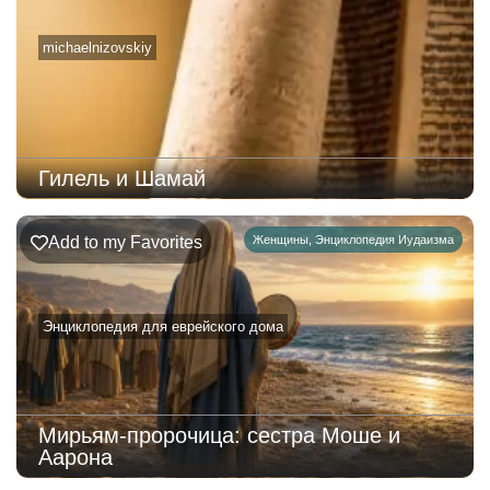
michaelnizovskiy
Гилель и Шамай
Add to my Favorites
Женщины
,
Энциклопедия Иудаизма
Энциклопедия для еврейского дома
Мирьям-пророчица: сестра Моше и
Аарона