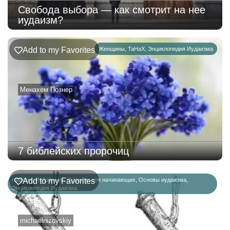
Свобода выбора — как смотрит на нее
иудаизм?
Add to my Favorites
Женщины
,
ТаНаХ
,
Энциклопедия Иудаизма
Менахем Познер
7 библейских пророчиц
главная
Add to my Favorites
,
Избранное
,
Иудаизм для начинающих
,
Основы иудаизма
,
Энциклопедия Иудаизма
michaelnizovskiy