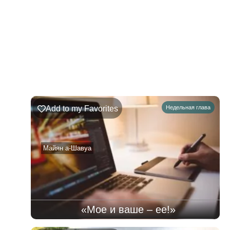
221
Недельная
Комментарии
глава
Ръэ
Add to my Favorites
Недельная глава
02.08.2026
–
08.08.2026
Майян а-Шавуа
«Мое и ваше – ее!»