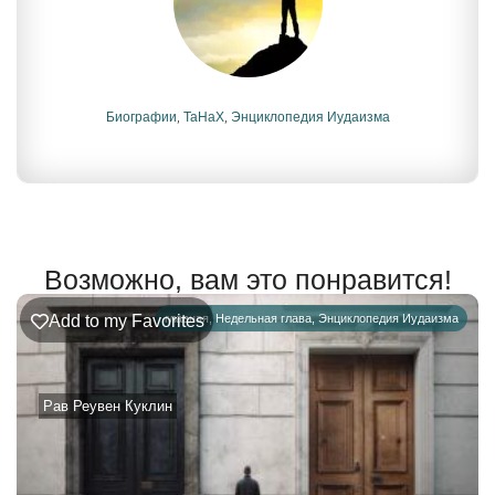
Биографии
,
ТаНаХ
,
Энциклопедия Иудаизма
Возможно, вам это понравится!
Add to my Favorites
главная
,
Недельная глава
,
Энциклопедия Иудаизма
Рав Реувен Куклин