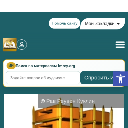
Теилим на сегодня - 15 Ава: главы 77-78
Помочь сайту
Мои Закладки
Поиск по материалам Imrey.org
ИИ
Откры
Спросить ИИ
Рав Реувен Куклин