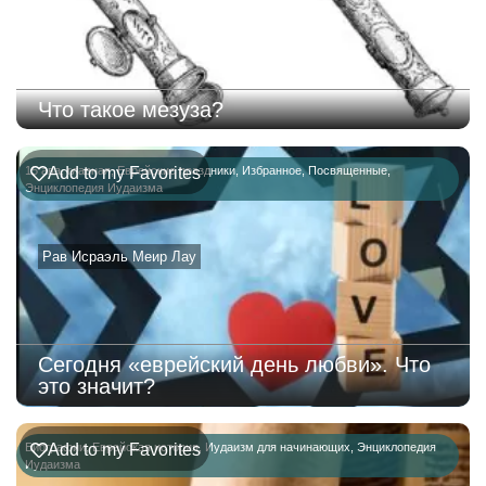
Что такое мезуза?
15 ава
Add to my Favorites
,
главная
,
Еврейские праздники
,
Избранное
,
Посвященные
,
Энциклопедия Иудаизма
Рав Исраэль Меир Лау
Сегодня «еврейский день любви». Что
это значит?
Биографии
Add to my Favorites
,
Еврейская история
,
Иудаизм для начинающих
,
Энциклопедия
Иудаизма