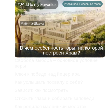
Add to my Favorites
Избранное
,
Недельная глава
Майян а-Шавуа
В чем особенность горы, на которой
построен Храм?
Свобода выбора – основное условие
веры
Ключ к победе над йецер ара
Как услышать похвалу о себе?
Зависит, как посмотреть
Открыть глаза и собирать заповеди
Как родился маленький молоток