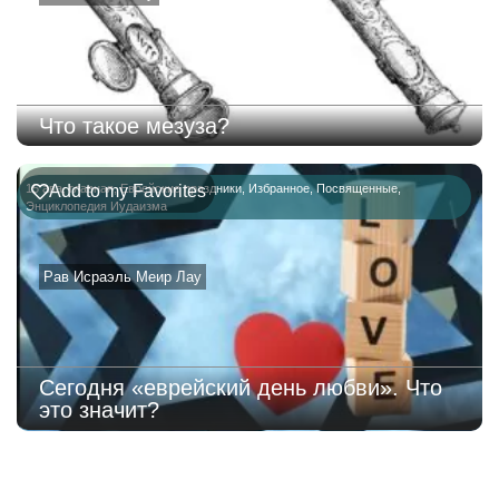
Что такое мезуза?
15 ава
Add to my Favorites
,
главная
,
Еврейские праздники
,
Избранное
,
Посвященные
,
Энциклопедия Иудаизма
Рав Исраэль Меир Лау
Сегодня «еврейский день любви». Что
это значит?