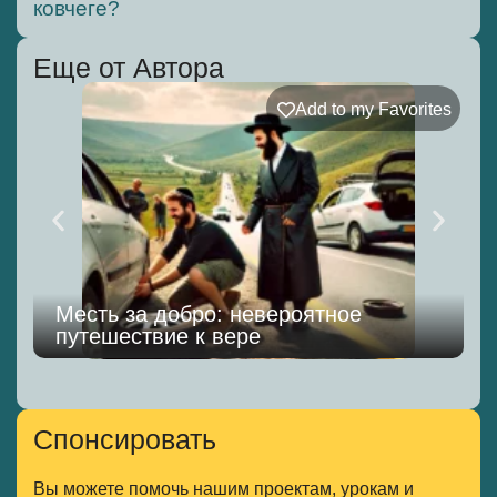
ковчеге?
Еще от Автора
Add to my Favorites
Месть за добро: невероятное
путешествие к вере
т
Спонсировать
Вы можете помочь нашим проектам, урокам и