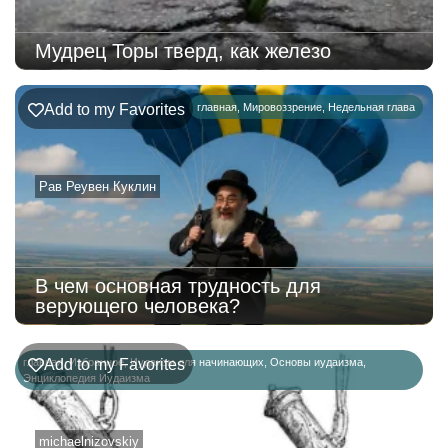
Мудрец Торы тверд, как железо
Add to my Favorites
главная
,
Мировоззрение
,
Недельная глава
Рав Реувен Куклин
В чем основная трудность для
верующего человека?
главная
Add to my Favorites
,
Избранное
,
Иудаизм для начинающих
,
Основы иудаизма
,
Энциклопедия Иудаизма
michaelnizovskiy