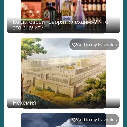
Когда евреи говорят «лехаим»? Что
это значит?
Add to my Favorites
Нехемия
Add to my Favorites