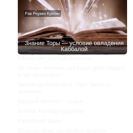
Рав Реувен Куклин
Знание Торы — условие овладения
Каббалой
Еврейские города-убежища
Не знает человек, как будет действовать
в час испытания
Лжесвидетельство в Торе: Закон о
зомемин
Каждый человек – судья
Взятка. Взгляд иудаизма
Еврейский Царь
Если ты прав, оставайся правым