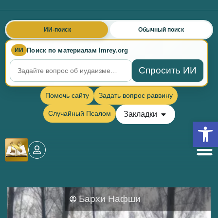
ИИ-поиск
Обычный поиск
Поиск по материалам Imrey.org
ИИ
Спросить ИИ
Помочь сайту
Задать вопрос раввину
Случайный Псалом
Закладки
Откры
Бархи Нафши