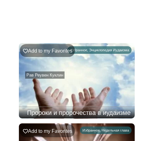
222
Недельная
Комментарии
глава
Шофтим
Add to my Favorites
Избранное
,
Энциклопедия Иудаизма
09.08.2026
–
15.08.2026
Рав Реувен Куклин
Пророки и пророчества в иудаизме
Add to my Favorites
Избранное
,
Недельная глава