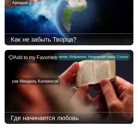
Аркадий
Как не забыть Творца?
Add to my Favorites
главная
,
Избранное
,
Недельная глава
,
Статья
рав Мендель Калменсон
Где начинается любовь