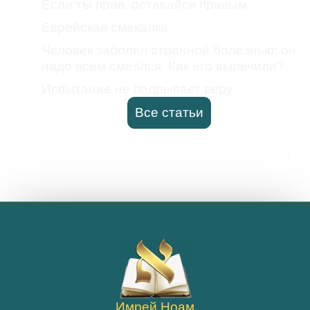
Если ты прав, оставайся правым
Еврейская смекалка
Человек заболел странной болезнью: он
надо всем смеялся. Как его вылечили?
Испытание не подрывает веру
Все статьи
Имрей Ноам