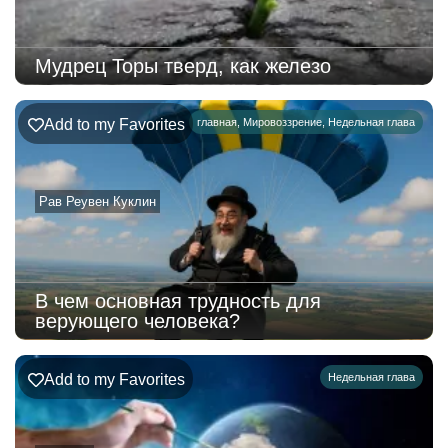
Мудрец Торы тверд, как железо
Add to my Favorites
главная
,
Мировоззрение
,
Недельная глава
Рав Реувен Куклин
В чем основная трудность для
верующего человека?
Add to my Favorites
Недельная глава