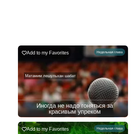
222
Недельная
Комментарии
глава
Шофтим
Add to my Favorites
Недельная глава
09.08.2026
–
15.08.2026
Матамим лешульхан шабат
Иногда не надо гоняться за
красивым упреком
Add to my Favorites
Недельная глава