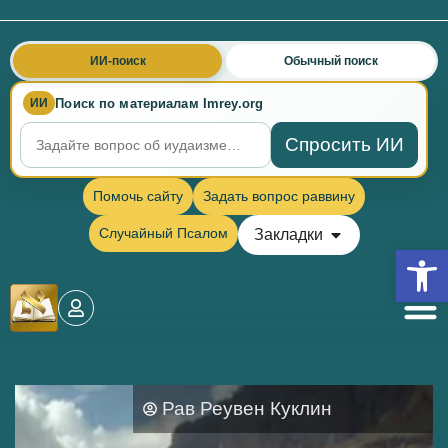
ИИ-поиск
Обычный поиск
Поиск по материалам Imrey.org
ИИ
Спросить ИИ
Помочь сайту
Задать вопрос раввину
Случайный Псалом
Закладки
Откры
Рав Реувен Куклин