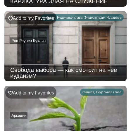
КАРИКАТУРА ЗЛАЯ НА СЛУЖЕНИЕ
Add to my Favorites
главная
,
Недельная глава
,
Энциклопедия Иудаизма
Рав Реувен Куклин
Свобода выбора — как смотрит на нее
иудаизм?
Add to my Favorites
главная
,
Недельная глава
Аркадий