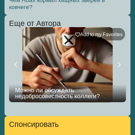
Чем Ноах кормил хищных зверей в
ковчеге?
Еще от Автора
Add to my Favorites
Можно ли обсуждать
недобросовестность коллеги?
Спонсировать