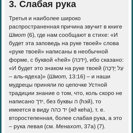
3
. Слабая рука
Третья и наиболее широко
распространенная причина звучит в книге
Шмот
(6), где нам сообщают в стихе: «И
будет эта заповедь на руке твоей» слова
«руке твоей» написаны в необычной
форме, с буквой «hей» (ידכה), ибо сказано:
«И будет это знаком на руке твоей (עַל יָדְכָה
– аль-ядеха)» (
Шмот,
13:16) – и наши
мудрецы приняли по цепочке Устной
традиции знание о том, что, коль скоро не
написано ידך, без буквы ה (hэй), то
имеется в виду יד כהה (
яд
кеhа), т. е.
второстепенная, более слабая рука, а это
– рука левая (см.
Менахот
, 37а) (7).