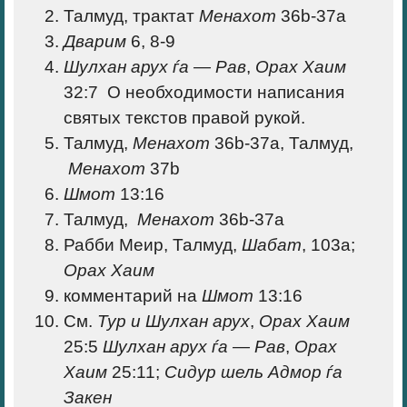
Талмуд, трактат
Менахот
36b-37a
Дварим
6, 8-9
Шулхан арух
ѓа — Рав
,
Орах Хаим
32:7 О необходимости написания
святых текстов правой рукой.
Талмуд,
Менахот
36b-37a, Талмуд,
Менахот
37b
Шмот
13:16
Талмуд,
Менахот
36b-37a
Рабби Меир, Талмуд,
Шабат
, 103а;
Орах Хаим
комментарий на
Шмот
13:16
См.
Тур и Шулхан арух
,
Орах Хаим
25:5
Шулхан арух
ѓа — Рав
,
Орах
Хаим
25:11;
Сидур шель
Адмор ѓа
Закен