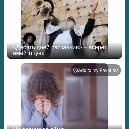
«Десять дней раскаяния» – асерет
емей тшува
Add to my Favorites