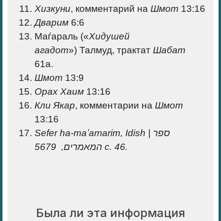
Хизкуни
, комментарий на
Шмот
13:16
Дварим
6:6
Маѓараль («
Хидушей
агадот
») Талмуд, трактат
Шабат
61а.
Шмот
13:9
Орах Хаим
13:16
Кли Якар
, комментарии на
Шмот
13:16
Sefer ha-maʼamarim, Idish |
ספר
המאמרים,
5679 с. 46.
Была ли эта информация