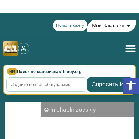
Теилим на сегодня - 16 Ава: главы 79-82
Помочь сайту
Мои Закладки
Поиск по материалам Imrey.org
ИИ
Откры
Спросить ИИ
michaelnizovskiy