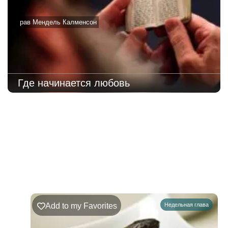
рав Мендель Калменсон
Где начинается любовь
219
Недельная
Комментарии
глава
Ръэ
Add to my Favorites
Недельная глава
02.08.2026
–