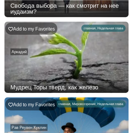
Свобода выбора — как смотрит на нее
иудаизм?
Add to my Favorites
главная
,
Недельная глава
Аркадий
Мудрец Торы тверд, как железо
Add to my Favorites
главная
,
Мировоззрение
,
Недельная глава
Рав Реувен Куклин