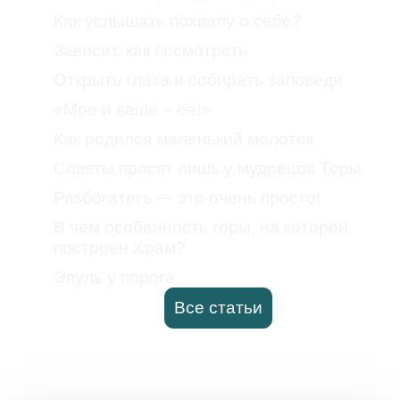
Как услышать похвалу о себе?
Зависит, как посмотреть
Открыть глаза и собирать заповеди
«Мое и ваше – ее!»
Как родился маленький молоток
Советы просят лишь у мудрецов Торы
Разбогатеть — это очень просто!
В чем особенность горы, на которой
построен Храм?
Элуль у порога
Все статьи