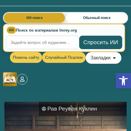
ИИ-поиск
Обычный поиск
Поиск по материалам Imrey.org
ИИ
Спросить ИИ
Помочь сайту
Случайный Псалом
Закладки
Откры
Рав Реувен Куклин