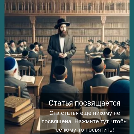
Статья посвящается
Эта статья еще никому не
посвящена.
Нажмите тут, чтобы
её кому-то посвятить!