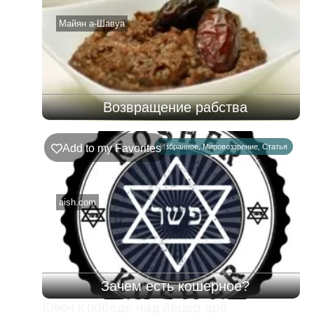
08.08.2026
Майян а-Шавуа
Возвращение рабства
Add to my Favorites
Избранное
,
Мировоззрение
,
Статья
aish.com
Зачем есть кошерное?
Ключ к победе над йецер ара