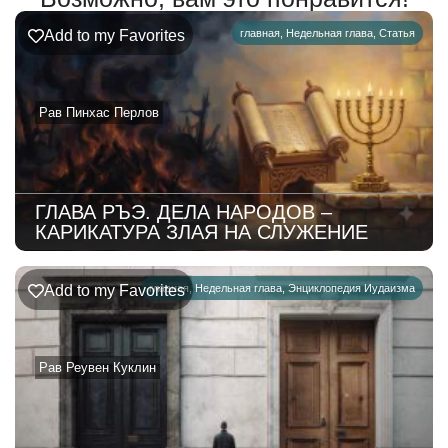
Add to my Favorites
главная
,
Недельная глава
,
Статья
Рав Пинхас Перлов
ГЛАВА РЪЭ. ДЕЛА НАРОДОВ –
КАРИКАТУРА ЗЛАЯ НА СЛУЖЕНИЕ
Add to my Favorites
главная
,
Недельная глава
,
Энциклопедия Иудаизма
Рав Реувен Куклин