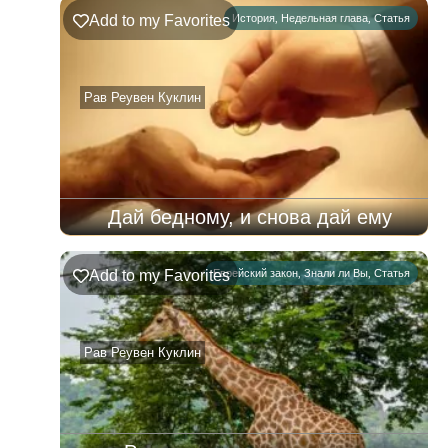
Ръэ
Add to my Favorites
История
,
Недельная глава
,
Статья
02.08.2026
–
08.08.2026
Рав Реувен Куклин
Дай бедному, и снова дай ему
Add to my Favorites
Еврейский закон
,
Знали ли Вы
,
Статья
Рав Реувен Куклин