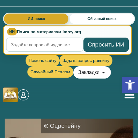
ИИ-поиск
Обычный поиск
Поиск по материалам Imrey.org
ИИ
Спросить ИИ
Помочь сайту
Задать вопрос раввину
Случайный Псалом
Закладки
Откры
Оцротейну