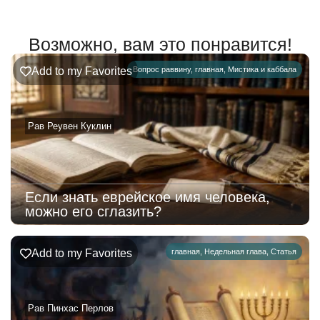
Возможно, вам это понравится!
Add to my Favorites
Вопрос раввину
,
главная
,
Мистика и каббала
Рав Реувен Куклин
Если знать еврейское имя человека,
можно его сглазить?
Add to my Favorites
главная
,
Недельная глава
,
Статья
Рав Пинхас Перлов