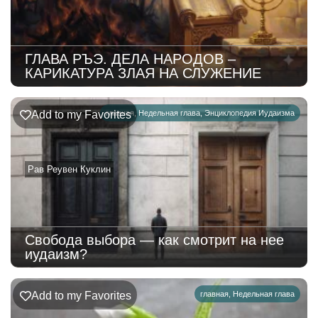
ГЛАВА РЪЭ. ДЕЛА НАРОДОВ –
КАРИКАТУРА ЗЛАЯ НА СЛУЖЕНИЕ
Add to my Favorites
главная
,
Недельная глава
,
Энциклопедия Иудаизма
Рав Реувен Куклин
Свобода выбора — как смотрит на нее
иудаизм?
Add to my Favorites
главная
,
Недельная глава