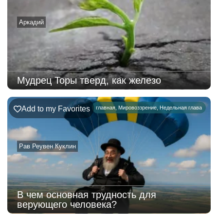
Аркадий
Мудрец Торы тверд, как железо
Add to my Favorites
главная
,
Мировоззрение
,
Недельная глава
Рав Реувен Куклин
В чем основная трудность для
верующего человека?