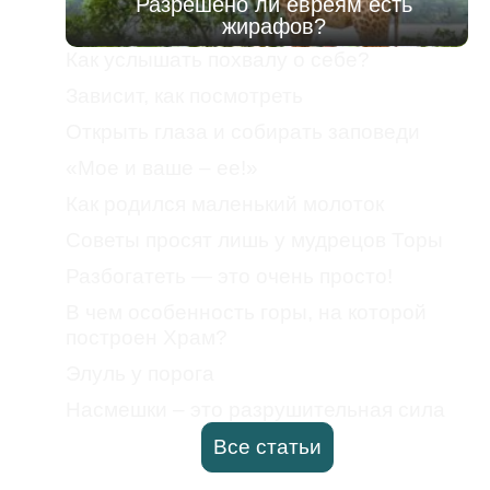
Разрешено ли евреям есть
жирафов?
Как услышать похвалу о себе?
Зависит, как посмотреть
Открыть глаза и собирать заповеди
«Мое и ваше – ее!»
Как родился маленький молоток
Советы просят лишь у мудрецов Торы
Разбогатеть — это очень просто!
В чем особенность горы, на которой
построен Храм?
Элуль у порога
Насмешки – это разрушительная сила
Все статьи