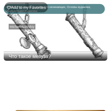
главная
Add to my Favorites
,
Избранное
,
Иудаизм для начинающих
,
Основы иудаизма
,
Энциклопедия Иудаизма
michaelnizovskiy
Что такое мезуза?
220
Недельная
Комментарии
глава